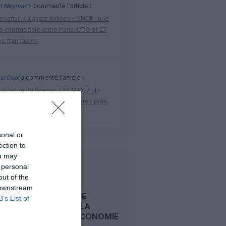
n Neymar
a commenté l'article :
enariat Malaysia Airlines – SNCF : une
re intermodale entre Paris-CDG et 27
es françaises
si Cool
a commenté l'article :
ification du Boeing 737 MAX 7 : la
 donne enfin son feu vert après près
dix ans de turbulence
sonal or
ection to
ou may
LIRE AUSSI
 personal
out of the
 downstream
CARNET DE
B’s List of
VOYAGE : LA
CLASSE ECONOMIE