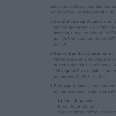
Les pistes d’atterrissage des aéropo
par rapport au nord magnétique. Voic
Orientation magnétique :
Le numér
magnétique arrondie à la dizaine d
exemple, une piste orientée à 236
par 10). Une piste orientée à 082°
par 10).
Deux extrémités, deux numéros :
l’atterrissage et le décollage dan
numéros des deux extrémités d’un
180 degrés). Par exemple, si une e
numérotée 27 (09 + 18 = 27).
Pistes parallèles :
Lorsqu’un aérop
numérotées avec la même orientati
L
pour Left (gauche)
R
pour Right (droite)
C
pour Center (centre), s’il y a t