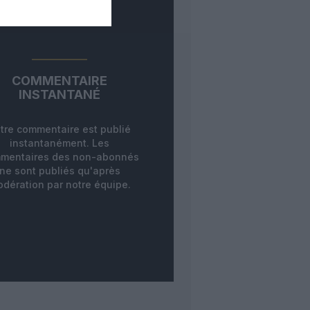
COMMENTAIRE
INSTANTANÉ
tre commentaire est publié
instantanément. Les
mentaires des non-abonnés
ne sont publiés qu'après
dération par notre équipe.