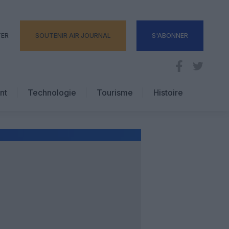
TER
SOUTENIR AIR JOURNAL
S'ABONNER
nt
Technologie
Tourisme
Histoire
Pratique
Hôtellerie
Voyages d’affaires