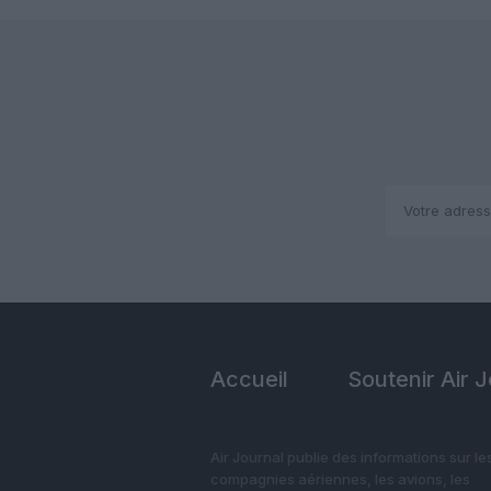
Accueil
Soutenir Air 
Air Journal publie des informations sur le
compagnies aériennes, les avions, les