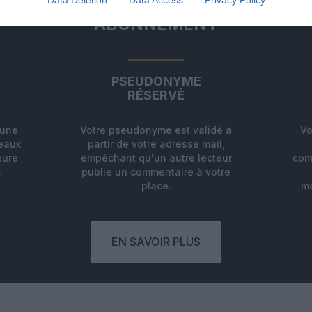
ABONNEMENT
PSEUDONYME
RÉSERVÉ
'une
Votre pseudonyme est validé à
Vo
deaux
partir de votre adresse mail,
eure
empêchant qu'un autre lecteur
com
.
publie un commentaire à votre
place.
mo
EN SAVOIR PLUS