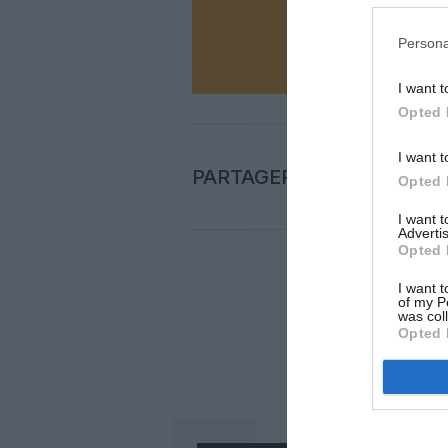
N
Persona
I want t
Opted 
I want t
PARTAGER L'ARTICLE
Opted 
I want 
Advertis
Opted 
I want t
Auc
of my P
was col
Opted 
LAISS