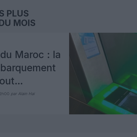
S PLUS
DU MOIS
du Maroc : la
mbarquement
out
 avec Pax
12h00
par Alain Hai