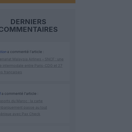
DERNIERS
COMMENTAIRES
tion
a commenté l'article :
enariat Malaysia Airlines – SNCF : une
re intermodale entre Paris-CDG et 27
es françaises
R
a commenté l'article :
ports du Maroc : la carte
mbarquement passe au tout
érique avec Pax Check