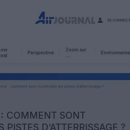
SE CONNEC
Low
Zoom sur
Perspective
Environneme
cost
…
Edito
En chiffres
Avis d’expert
enne : comment sont numérotés les pistes d’atterrissage ?
AJ Académie
Vidéo
 : COMMENT SONT
 PISTES D’ATTERRISSAGE ?