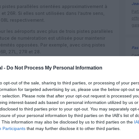
Jea
x pistes parallèles orientées approximativement à
Part
et 26R. Si elles sont utilisées dans l’autre sens,
off
 08L respectivement.
gar
ur les aéroports avec plus de trois pistes parallèles
tuce de numérotation est utilisée pour maintenir
trémités opposées. Par exemple, avec cinq pistes
Pas 
26R, 27L, 27R et 28.
Cert
FAA
 est de fournir aux pilotes une indication claire et
l -
Do Not Process My Personal Information
de 
ar rapport à leur cap magnétique lors de l’approche
lage. Les contrôleurs aériens utilisent ces numéros
to opt-out of the sale, sharing to third parties, or processing of your per
iste doit être utilisée.
formation for targeted advertising by us, please use the below opt-out s
r selection. Please note that after your opt-out request is processed y
eing interest-based ads based on personal information utilized by us or
disclosed to third parties prior to your opt-out. You may separately opt-
losure of your personal information by third parties on the IAB’s list of
z apprécié l’article ?
. This information may also be disclosed by us to third parties on the
IA
-nous, faites un don !
Participants
that may further disclose it to other third parties.