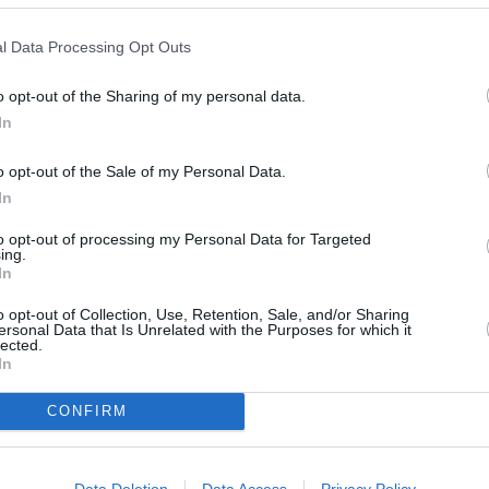
OUS SOUTENIR
l Data Processing Opt Outs
o opt-out of the Sharing of my personal data.
In
o opt-out of the Sale of my Personal Data.
In
Facebook
Twitter
Pinterest
LinkedIn
Email
Print
to opt-out of processing my Personal Data for Targeted
ing.
In
o opt-out of Collection, Use, Retention, Sale, and/or Sharing
un commentaire !
ersonal Data that Is Unrelated with the Purposes for which it
lected.
In
ER UN COMMENTAIRE
CONFIRM
Data Deletion
Data Access
Privacy Policy