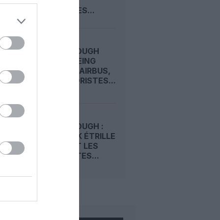
PREMIUM
D’EMIRATES...
FARNBOROUGH
2026 : BOEING
DEVANCE AIRBUS,
LES MOTORISTES...
FARNBOROUGH :
TIM CLARK ÉTRILLE
BOEING ET LES
MOTORISTES...