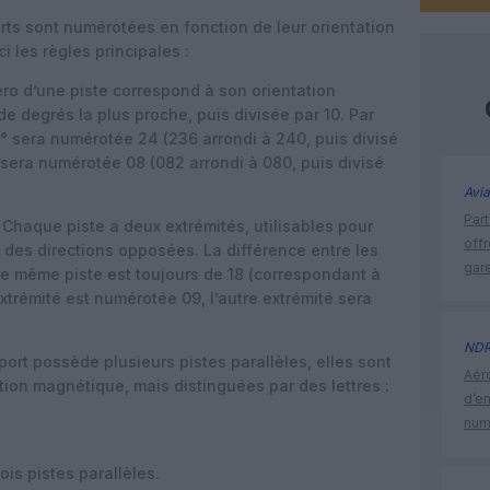
rts sont numérotées en fonction de leur orientation
i les règles principales :
o d’une piste correspond à son orientation
e degrés la plus proche, puis divisée par 10. Par
° sera numérotée 24 (236 arrondi à 240, puis divisé
 sera numérotée 08 (082 arrondi à 080, puis divisé
Avia
Part
Chaque piste a deux extrémités, utilisables pour
off
s des directions opposées. La différence entre les
gar
e même piste est toujours de 18 (correspondant à
xtrémité est numérotée 09, l’autre extrémité sera
ND
ort possède plusieurs pistes parallèles, elles sont
Aéro
on magnétique, mais distinguées par des lettres :
d’e
num
rois pistes parallèles.