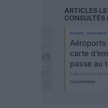
ARTICLES LE
CONSULTÉS 
Actualité
Info pratique
Aéroports 
carte d’e
passe au t
numérique
Publié le 2 août 2026 à 
12 commentaires
Check