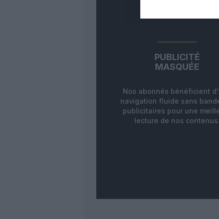
PUBLICITÉ
MASQUÉE
Nos abonnés bénéficient d
navigation fluide sans ban
publicitaires pour une meill
lecture de nos contenus