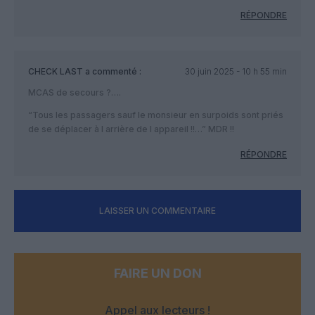
RÉPONDRE
CHECK LAST
a commenté :
30 juin 2025 - 10 h 55 min
MCAS de secours ?….
“Tous les passagers sauf le monsieur en surpoids sont priés
de se déplacer à l arrière de l appareil !!…” MDR !!
RÉPONDRE
LAISSER UN COMMENTAIRE
FAIRE UN DON
Appel aux lecteurs !