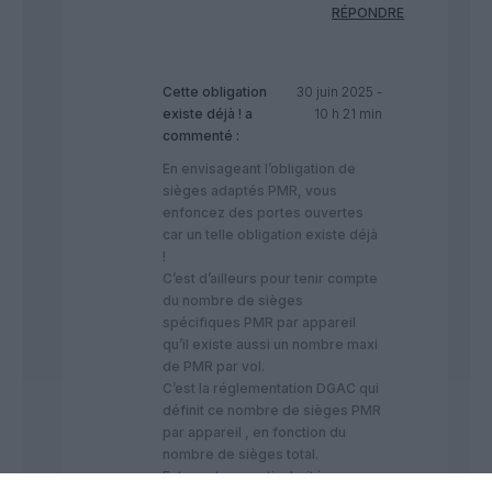
RÉPONDRE
Cette obligation
30 juin 2025 -
existe déjà !
a
10 h 21 min
commenté :
En envisageant l’obligation de
sièges adaptés PMR, vous
enfoncez des portes ouvertes
car un telle obligation existe déjà
!
C’est d’ailleurs pour tenir compte
du nombre de sièges
spécifiques PMR par appareil
qu’il existe aussi un nombre maxi
de PMR par vol.
C’est la réglementation DGAC qui
définit ce nombre de sièges PMR
par appareil , en fonction du
nombre de sièges total.
Entre autres particularités, ces