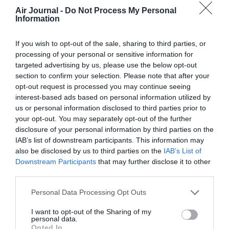
sièges PMR doivent être situés
Air Journal -
Do Not Process My Personal
contre l’allée ( pour pouvoir plus
Information
aisément « faire glisser un client
de la chaise roulante adaptée
If you wish to opt-out of the sale, sharing to third parties, or
PMR à son siège), avoir
processing of your personal or sensitive information for
l’accoudoir contre l’allée
relevable ( même raison que ci-
targeted advertising by us, please use the below opt-out
dessus), ne pas etre devant, au
section to confirm your selection. Please note that after your
droit, rangée derrière, rangée
opt-out request is processed you may continue seeing
devant …les issues de secours…
interest-based ads based on personal information utilized by
Pour votre info, des aveugles,
us or personal information disclosed to third parties prior to
personnes âgées, femmes
your opt-out. You may separately opt-out of the further
enceintes ne sont pas
disclosure of your personal information by third parties on the
nécessairement considérées
IAB’s list of downstream participants. This information may
comme PMR, sauf si leurs états
also be disclosed by us to third parties on the
IAB’s List of
physiques le justifient.
Downstream Participants
that may further disclose it to other
Autrement, ils ne sont que des
third parties.
clients nécessitants une
assistance spéciales, sans etre
Personal Data Processing Opt Outs
PMR. Cependant, une partie des
règles sur l’attribution de siège
I want to opt-out of the Sharing of my
en cabine ( surtout celles
personal data.
Opted In
relatives aux issues de secours)