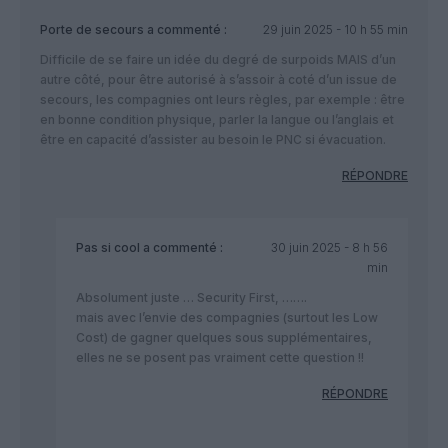
Porte de secours
a commenté :
29 juin 2025 - 10 h 55 min
Difficile de se faire un idée du degré de surpoids MAIS d’un
autre côté, pour être autorisé à s’assoir à coté d’un issue de
secours, les compagnies ont leurs règles, par exemple : être
en bonne condition physique, parler la langue ou l’anglais et
être en capacité d’assister au besoin le PNC si évacuation.
RÉPONDRE
Pas si cool
a commenté :
30 juin 2025 - 8 h 56
min
Absolument juste … Security First, …….
mais avec l’envie des compagnies (surtout les Low
Cost) de gagner quelques sous supplémentaires,
elles ne se posent pas vraiment cette question !!
RÉPONDRE