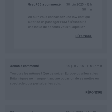
Greg765
a commenté :
30 juin 2025 - 12 h
50 min
Ah oui? Vous connaissez une low cost qui
autorise un passager PRM à s’asseoir à
une issue de secours vous? Laquelle?
RÉPONDRE
Xenon
a commenté :
29 juin 2025 - 11 h 27 min
Toujours les mêmes ! Que ce soit en Europe ou ailleurs, les
Britanniques ne manquent aucune occasion de se mettre en
spectacle pour perturber les vols.
RÉPONDRE