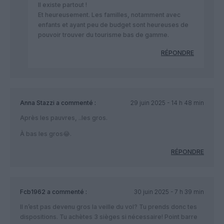
Il existe partout !
Et heureusement. Les familles, notamment avec
enfants et ayant peu de budget sont heureuses de
pouvoir trouver du tourisme bas de gamme.
RÉPONDRE
Anna Stazzi
a commenté :
29 juin 2025 - 14 h 48 min
Après les pauvres, ..les gros.
À bas les gros😂.
RÉPONDRE
Fcb1962
a commenté :
30 juin 2025 - 7 h 39 min
Il n’est pas devenu gros la veille du vol? Tu prends donc tes
dispositions. Tu achètes 3 sièges si nécessaire! Point barre