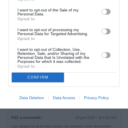
leur est applicable.
I want to opt-out of the Sale of my
Personal Data.
RÉPONDRE
Opted In
I want to opt-out of processing my
Personal Data for Targeted Advertising.
Pas si Cool
a
30 juin
Opted In
commenté :
2025 - 18
h 30 min
I want to opt-out of Collection, Use,
Retention, Sale, and/or Sharing of my
Merci pour cet avis et
Personal Data that Is Unrelated with the
Purposes for which it was collected.
ce partage intéressant
Opted In
……………. enfin !!!
CONFIRM
Data Deletion
Data Access
Privacy Policy
PNC
a commenté :
29 juin 2025 - 12 h 02 min
Les sièges au droit des issues de secours sont réservées