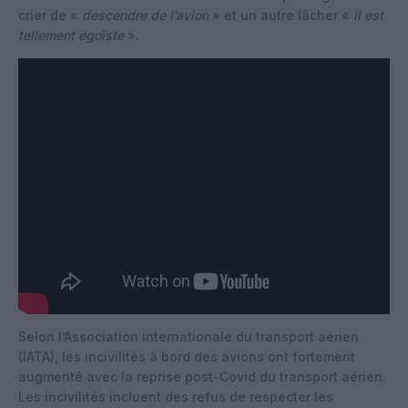
crier de «
descendre de l’avion
» et un autre lâcher «
il est
tellement égoïste
».
Selon l’Association internationale du transport aérien
(IATA), les incivilités à bord des avions ont fortement
augmenté avec la reprise post-Covid du transport aérien.
Les incivilités incluent des refus de respecter les