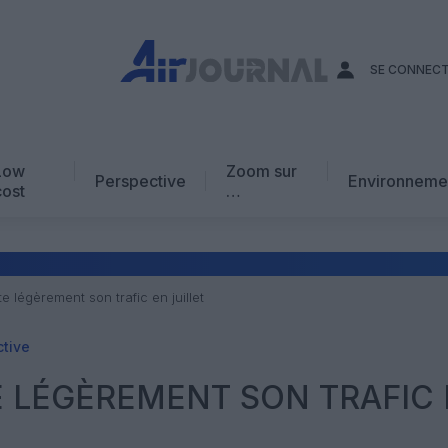
SE CONNEC
Low
Zoom sur
Perspective
Environneme
cost
…
Edito
En chiffres
Avis d’expert
 légèrement son trafic en juillet
AJ Académie
tive
Vidéo
 LÉGÈREMENT SON TRAFIC 