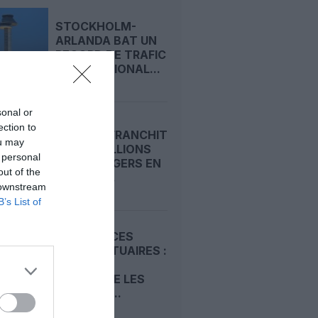
STOCKHOLM-
ARLANDA BAT UN
RECORD DE TRAFIC
INTERNATIONAL...
sonal or
ection to
RYANAIR FRANCHIT
ou may
LES 22 MILLIONS
 personal
DE PASSAGERS EN
out of the
UN MOIS...
 downstream
B’s List of
REDEVANCES
AÉROPORTUAIRES :
LE SCARA
CONTESTE LES
HAUSSES...