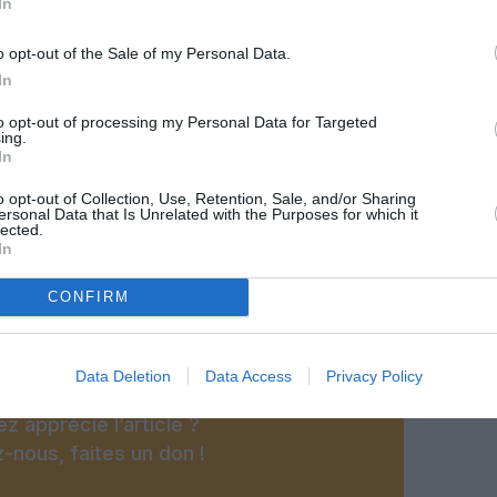
In
o opt-out of the Sale of my Personal Data.
In
to opt-out of processing my Personal Data for Targeted
ing.
In
o opt-out of Collection, Use, Retention, Sale, and/or Sharing
ersonal Data that Is Unrelated with the Purposes for which it
lected.
In
@DR/AJ
CONFIRM
Data Deletion
Data Access
Privacy Policy
z apprécié l’article ?
-nous, faites un don !