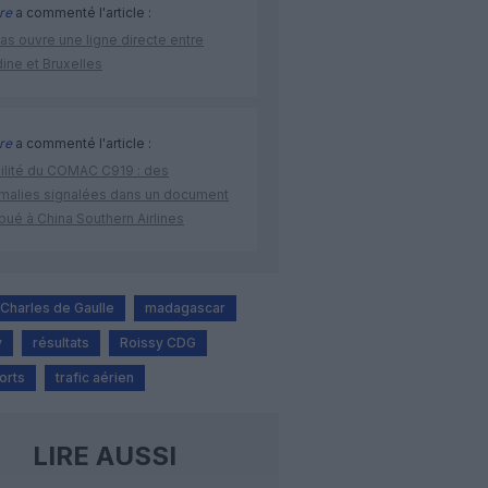
re
a commenté l'article :
as ouvre une ligne directe entre
ine et Bruxelles
re
a commenté l'article :
bilité du COMAC C919 : des
malies signalées dans un document
ibué à China Southern Airlines
Charles de Gaulle
madagascar
y
résultats
Roissy CDG
orts
trafic aérien
LIRE AUSSI