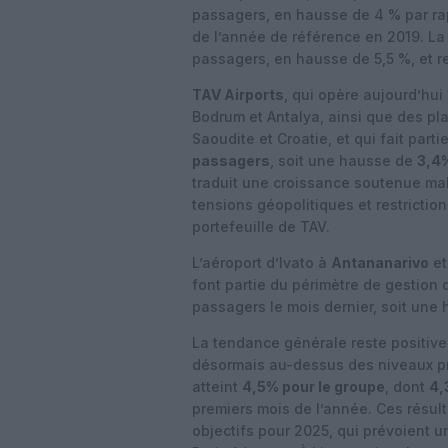
passagers, en hausse de 4 % par rapp
de l’année de référence en 2019. La 
passagers, en hausse de 5,5 %, et re
TAV Airports
, qui opère aujourd’hui
Bodrum et Antalya, ainsi que des pl
Saoudite et Croatie, et qui fait part
passagers
, soit une hausse de
3,4%
traduit une croissance soutenue ma
tensions géopolitiques et restrictio
portefeuille de TAV.
L’aéroport d’Ivato à
Antananarivo
et
font partie du périmètre de gestion
passagers le mois dernier, soit une 
La tendance générale reste positive 
désormais au-dessus des niveaux p
atteint
4,5% pour le groupe
, dont
4,
premiers mois de l’année. Ces résul
objectifs pour 2025, qui prévoient 