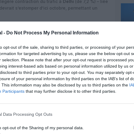
e légère contraction du trafic à
Delhi
(de 7,2 %) – liée
devrait s’estomper d’ici octobre, permettant un
 gestionnaire aéroportuaire mondial
avec 365
 plateformes, dont 103 millions à Paris. Le chiffre
l -
Do Not Process My Personal Information
euros enregistré au premier trimestre confirme
ompagnies aériennes et les voyageurs. ADP bénéficie
to opt-out of the sale, sharing to third parties, or processing of your per
ment et d’une politique environnementale
formation for targeted advertising by us, please use the below opt-out s
ttend l’achèvement de la liaison CDG Express et la
r selection. Please note that after your opt-out request is processed y
e régulation économique pour Roissy.
eing interest-based ads based on personal information utilized by us or
disclosed to third parties prior to your opt-out. You may separately opt-
losure of your personal information by third parties on the IAB’s list of
. This information may also be disclosed by us to third parties on the
IA
Participants
that may further disclose it to other third parties.
l Data Processing Opt Outs
o opt-out of the Sharing of my personal data.