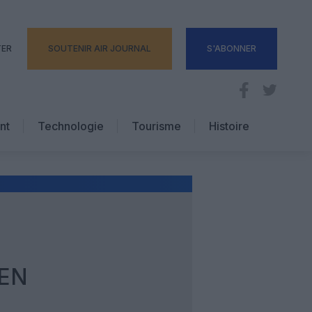
TER
SOUTENIR AIR JOURNAL
S'ABONNER
nt
Technologie
Tourisme
Histoire
Pratique
Hôtellerie
Voyages d’affaires
EN