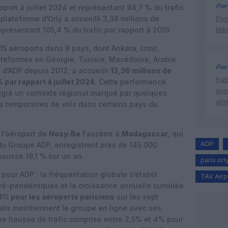
Pier
ort à juillet 2024 et représentant 94,7 % du trafic
plateforme d’Orly a accueilli 3,38 millions de
Flyn
présentant 105,4 % du trafic par rapport à 2019.
Méd
 15 aéroports dans 8 pays, dont Ankara, Izmir,
ateformes en Géorgie, Tunisie, Macédoine, Arabie
Pier
ie d’ADP depuis 2012, a accueilli
13,36 millions de
Fia
 par rapport à juillet 2024
. Cette performance
ano
lgré un contexte régional marqué par quelques
attr
ns temporaires de vols dans certains pays du
 l’aéroport de
Nosy-Be
Fascène à
Madagascar
, qui
ADP
 du Groupe ADP, enregistrent près de 145 000
hausse 19,1 % sur un an.
paris orl
pour ADP : la fréquentation globale s’établit
TAV Airp
ré-pandémiques et la croissance annuelle cumulée
3% pour les aéroports parisiens
sur les sept
tats maintiennent le groupe en ligne avec ses
une hausse de trafic comprise entre 2,5% et 4% pour