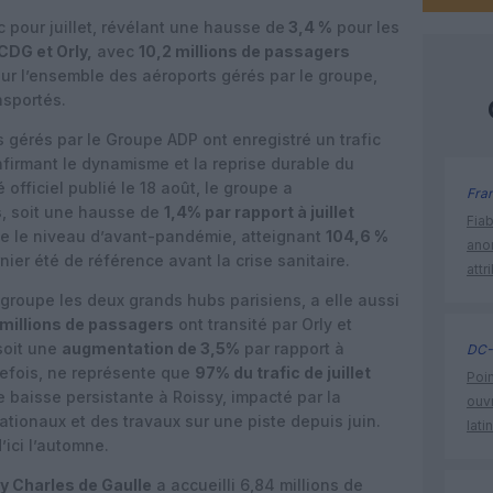
 pour juillet, révélant une hausse de
3,4 %
pour les
CDG et Orly,
avec
10,2 millions de passagers
our l’ensemble des aéroports gérés par le groupe,
nsportés.
ts gérés par le Groupe ADP ont enregistré un trafic
firmant le dynamisme et la reprise durable du
officiel publié le 18 août, le groupe a
Fra
s
, soit une hausse de
1,4% par rapport à juillet
Fia
se le niveau d’avant-pandémie, atteignant
104,6 %
ano
rnier été de référence avant la crise sanitaire.
attr
regroupe les deux grands hubs parisiens, a elle aussi
 millions de passagers
ont transité par Orly et
 soit une
augmentation de 3,5%
par rapport à
DC-
tefois, ne représente que
97% du trafic de juillet
Poin
e baisse persistante à Roissy, impacté par la
ouvr
ationaux et des travaux sur une piste depuis juin.
lati
’ici l’automne.
y Charles de Gaulle
a accueilli 6,84 millions de