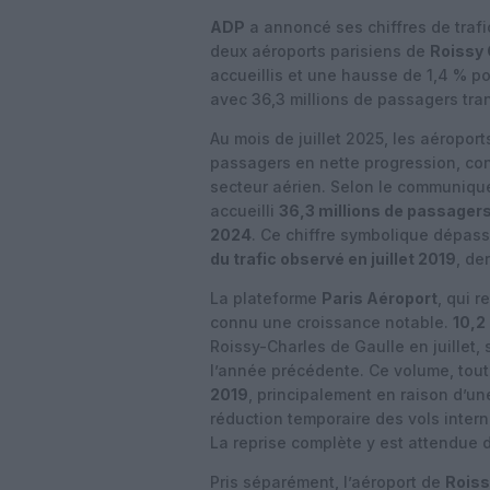
ADP
a annoncé ses chiffres de trafic
deux aéroports parisiens de
Roissy 
accueillis et une hausse de 1,4 % p
avec 36,3 millions de passagers tra
Au mois de juillet 2025, les aéropor
passagers en nette progression, con
secteur aérien. Selon le communiqué 
accueilli
36,3 millions de passager
2024
. Ce chiffre symbolique dépas
du trafic observé en juillet 2019
, de
La plateforme
Paris Aéroport
, qui 
connu une croissance notable.
10,2
Roissy-Charles de Gaulle en juillet,
l’année précédente. Ce volume, tou
2019
, principalement en raison d’un
réduction temporaire des vols intern
La reprise complète y est attendue d
Pris séparément, l’aéroport de
Roiss