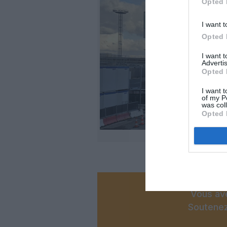
Opted 
I want t
Opted 
I want 
Advertis
Opted 
I want t
of my P
was col
Opted 
Vous ave
Soutenez