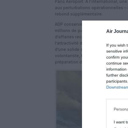
Paris Aéroport. À l’international, un
aux perturbations opérationnelles – 
rebond supplémentaire.
ADP conserve son statut de
premier
millions de passagers annuels sur 26
Air Journa
d’affaires record de 6,2 milliards d’
l’attractivité du groupe pour les c
If you wish 
d’une solide stratégie de développe
sensitive in
volontariste, tandis que le marché a
confirm you
préparation d’un nouveau contrat d
continue se
information 
further disc
participants
Downstream 
Persona
I want t