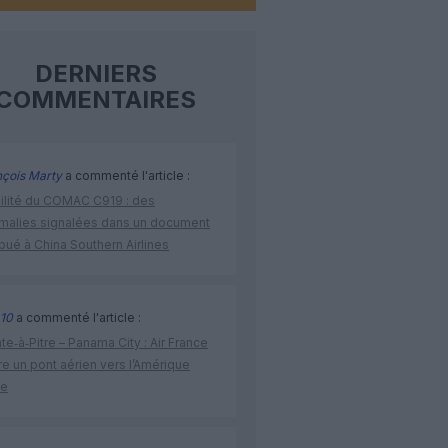
DERNIERS
COMMENTAIRES
nçois Marty
a commenté l'article :
bilité du COMAC C919 : des
malies signalées dans un document
ibué à China Southern Airlines
10
a commenté l'article :
te‑à‑Pitre – Panama City : Air France
e un pont aérien vers l’Amérique
ne