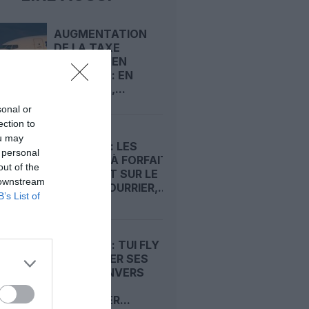
AUGMENTATION
DE LA TAXE
AÉRIENNE EN
BELGIQUE : EN
RÉACTION,...
sonal or
ection to
ou may
ÉTÉ 2026 : LES
 personal
VOYAGES À FORFAIT
out of the
RÉSISTENT SUR LE
 downstream
MOYEN‑COURRIER,...
B’s List of
BELGIQUE : TUI FLY
VA ARRÊTER SES
VOLS À ANVERS
POUR
RECENTRER...