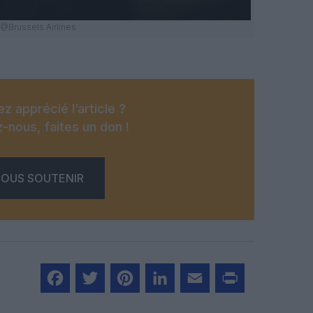
@Brussels Airlines
z apprécié l’article ?
-nous, faites un don !
OUS SOUTENIR
Facebook
Twitter
Pinterest
LinkedIn
Email
Print