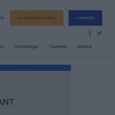
TER
SOUTENIR AIR JOURNAL
S'ABONNER
nt
Technologie
Tourisme
Histoire
Pratique
Hôtellerie
Voyages d’affaires
ANT