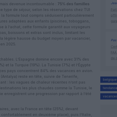
Jea
ormais devenue incontournable :
75% des familles
ce type de séjour, selon les réservations chez TUI
Part
t la formule tout compris séduisent particulièrement
off
ctures adaptées aux enfants (piscines, toboggans,
gar
e à l’achat, cette formule garantit aux voyageurs
pas, boissons et extras sont inclus, limitant les
la légère hausse du budget moyen par vacancier,
Pas 
 en 2025.
Cert
FAA
de 
uchables. L’Espagne domine encore avec 31% des
%) et la Turquie (19%). La Tunisie (7%) et l’Égypte
, ces pays concentrent 84% des vacances en avion.
 (Antalya) reste en tête, suivie de Tenerife,
belgique
ant : les vagues de chaleur récentes n’ont pas
s destinations les plus chaudes comme la Tunisie, le
tendanc
ie enregistrent une progression par rapport à l’été
vacances
aires, avec la France en tête (25%), devant
le confortablement en deuxième place), puis l’Italie,