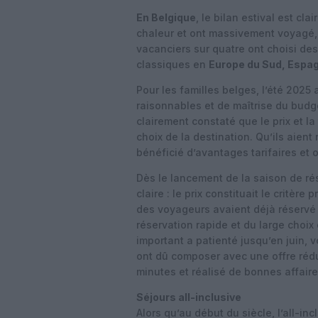
En Belgique
, le bilan estival est cl
chaleur et ont massivement voyagé
vacanciers sur quatre ont choisi de
classiques en
Europe du Sud, Espag
Pour les familles belges, l’été 202
raisonnables et de maîtrise du budg
clairement constaté que le prix et l
choix de la destination. Qu’ils aient
bénéficié d’avantages tarifaires et 
Dès le lancement de la saison de ré
claire : le prix constituait le critère
des voyageurs avaient déjà réservé l
réservation rapide et du large choix 
important a patienté jusqu’en juin, 
ont dû composer avec une offre rédu
minutes et réalisé de bonnes affaire
Séjours all-inclusive
Alors qu’au début du siècle, l’all-i