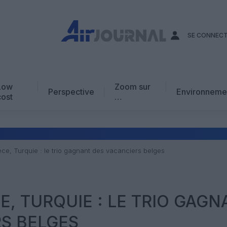
SE CONNEC
Low
Zoom sur
Perspective
Environneme
cost
…
Edito
En chiffres
Avis d’expert
ce, Turquie : le trio gagnant des vacanciers belges
AJ Académie
Vidéo
E, TURQUIE : LE TRIO GAGN
S BELGES