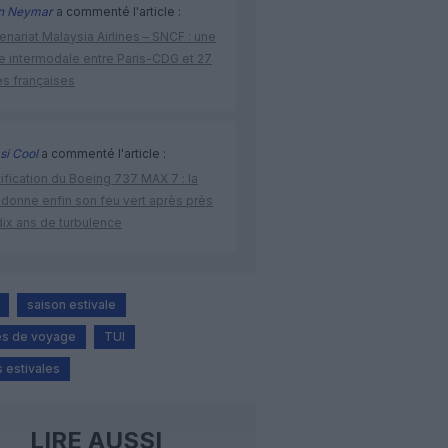
n Neymar
a commenté l'article :
enariat Malaysia Airlines – SNCF : une
re intermodale entre Paris-CDG et 27
es françaises
si Cool
a commenté l'article :
ification du Boeing 737 MAX 7 : la
 donne enfin son feu vert après près
dix ans de turbulence
saison estivale
es de voyage
TUI
 estivales
LIRE AUSSI