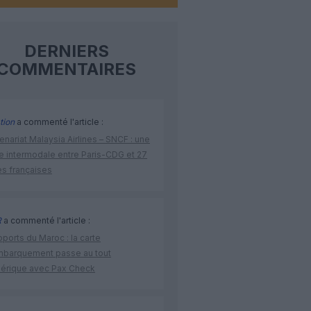
DERNIERS
COMMENTAIRES
tion
a commenté l'article :
enariat Malaysia Airlines – SNCF : une
re intermodale entre Paris-CDG et 27
es françaises
R
a commenté l'article :
ports du Maroc : la carte
mbarquement passe au tout
érique avec Pax Check