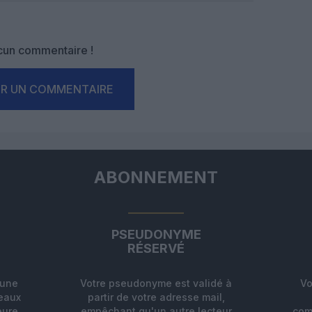
un commentaire !
ER UN COMMENTAIRE
ABONNEMENT
PSEUDONYME
RÉSERVÉ
'une
Votre pseudonyme est validé à
Vo
deaux
partir de votre adresse mail,
eure
empêchant qu'un autre lecteur
com