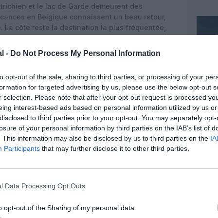
utrichien et le lac de Garde demeurent des
vacances en Belgique connaissent un beau retour,
 La côte reste la destination la plus fréquentée,
ourg qui progressent le plus. Plus de la moitié des
à partir de juin, preuve que de nombreux Belges ont
l -
Do Not Process My Personal Information
server.
to opt-out of the sale, sharing to third parties, or processing of your per
. Si les villes du sud ont marqué le pas en plein été,
formation for targeted advertising by us, please use the below opt-out s
Paris, boudée par les Belges l’an dernier pour éviter
r selection. Please note that after your opt-out request is processed y
mière place. Londres, malgré l’obligation d’un
eing interest-based ads based on personal information utilized by us or
andis que New York fait une percée remarquée dans
disclosed to third parties prior to your opt-out. You may separately opt-
dissuadé les Belges, qui continuent de privilégier
losure of your personal information by third parties on the IAB’s list of
ues.
. This information may also be disclosed by us to third parties on the
IA
get maîtrisé, sécurité et confort sont les maîtres
Participants
that may further disclose it to other third parties.
UI Belgique. La popularité de l’all-inclusive, la
es et de last minutes, ainsi que la fidélité aux
nthousiasme pour les voyages. Parallèlement, la
l Data Processing Opt Outs
 et le regain d’intérêt pour les citytrips traduisent
apables d’adapter leur choix à la météo et à
o opt-out of the Sharing of my personal data.