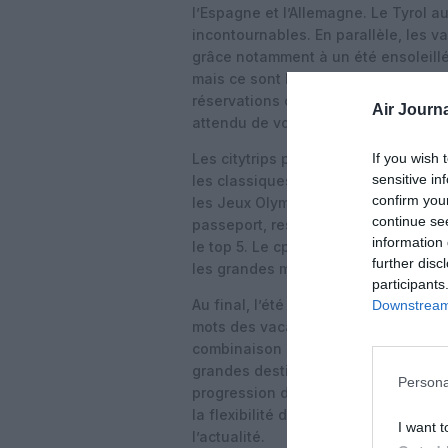
l’Espagne et l’Allemagne. Le Tyrol a
incontournables. En parallèle, les 
grâce notamment à un été ensoleillé.
mais ce sont les Ardennes et le Limb
réservations ont eu lieu seulement 
Air Journa
attendu de voir la météo avant de ré
If you wish 
Les citytrips poursuivent leur succès
sensitive in
les classiques reviennent en force. 
confirm you
les Jeux Olympiques, retrouve sa pre
continue se
passeport, reste une valeur sûre, t
information 
le top 5. Le cpût plus élevé n’a pas 
further disc
les grandes métropoles charismatiq
participants
Au final, l’été 2025 démontre que bud
Downstream 
mots des vacanciers belges, résume T
combinaison de réservations anticipé
grandes destinations confirment l’e
Persona
progression des vacances en Belgique
la flexibilité des familles belges, c
I want t
l’actualité.