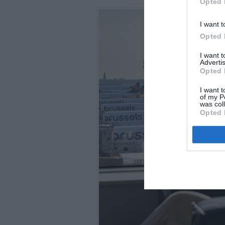
Opted 
I want t
Opted 
I want 
Advertis
Opted 
I want t
of my P
was col
Opted 