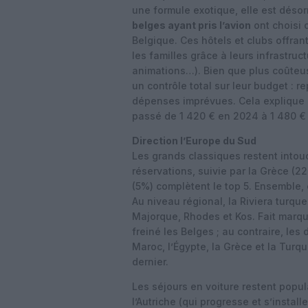
une formule exotique, elle est dés
belges ayant pris l’avion
ont choisi 
Belgique. Ces hôtels et clubs offran
les familles grâce à leurs infrastru
animations…). Bien que plus coûteus
un contrôle total sur leur budget : re
dépenses imprévues. Cela explique 
passé de 1 420 € en 2024 à 1 480 €
Direction l’Europe du Sud
Les grands classiques restent into
réservations, suivie par la Grèce (22
(5%) complètent le top 5. Ensemble
Au niveau régional, la Riviera turque
Majorque, Rhodes et Kos. Fait marqu
freiné les Belges ; au contraire, le
Maroc, l’Égypte, la Grèce et la Turqu
dernier.
Les séjours en voiture restent popul
l’Autriche (qui progresse et s’instal