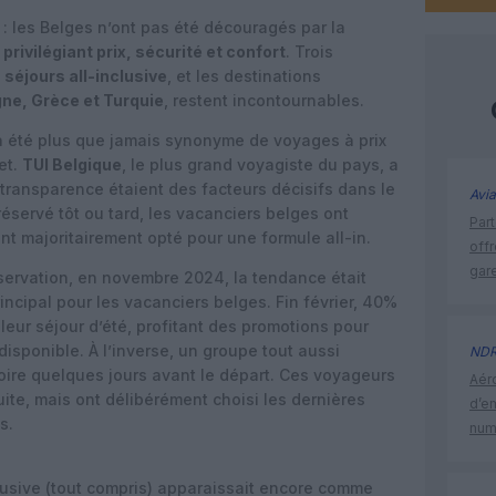
air : les Belges n’ont pas été découragés par la
,
privilégiant prix, sécurité et confort
. Trois
s
séjours all-inclusive
, et les destinations
ne, Grèce et Turquie
, restent incontournables.
5 a été plus que jamais synonyme de voyages à prix
et.
TUI Belgique
, le plus grand voyagiste du pays, a
a transparence étaient des facteurs décisifs dans le
Avia
 réservé tôt ou tard, les vacanciers belges ont
Part
ont majoritairement opté pour une formule all-in.
off
gar
servation, en novembre 2024, la tendance était
 principal pour les vacanciers belges. Fin février, 40%
eur séjour d’été, profitant des promotions pour
disponible. À l’inverse, un groupe tout aussi
ND
voire quelques jours avant le départ. Ces voyageurs
Aéro
ite, mais ont délibérément choisi les dernières
d’e
s.
num
nclusive (tout compris) apparaissait encore comme