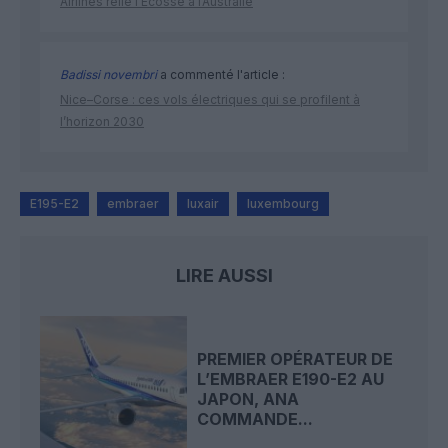
Airlines relie l’Écosse à l’Australie
Badissi novembri
a commenté l'article :
Nice–Corse : ces vols électriques qui se profilent à
l’horizon 2030
E195-E2
embraer
luxair
luxembourg
LIRE AUSSI
PREMIER OPÉRATEUR DE
L’EMBRAER E190-E2 AU
JAPON, ANA
COMMANDE...