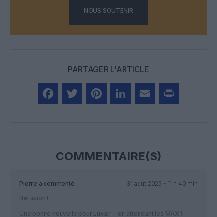
NOUS SOUTENIR
PARTAGER L'ARTICLE
Facebook
Twitter
Pinterest
LinkedIn
Email
Print
COMMENTAIRE(S)
Pierre
a commenté :
31 août 2025 - 11 h 40 min
Bel avion !
Une bonne nouvelle pour Luxair …en attendant les MAX !