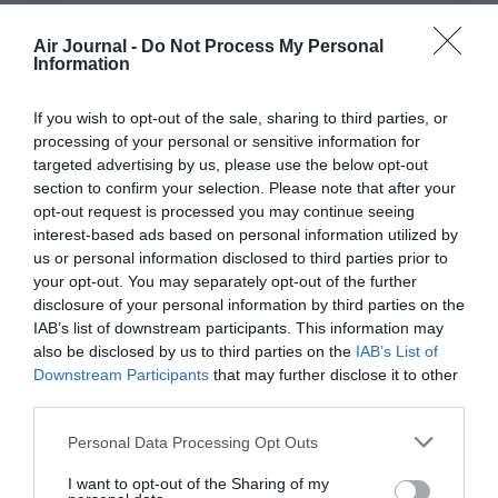
Air Journal -
Do Not Process My Personal
Information
Pas si cool
a commenté :
1 septembre 2025 - 7 h 47
If you wish to opt-out of the sale, sharing to third parties, or
min
processing of your personal or sensitive information for
Les images semblent être droit sorties d’une IA.
targeted advertising by us, please use the below opt-out
Pas de fond d’image l’avion au sol (aéroport, hangars, …), la
section to confirm your selection. Please note that after your
qualité trop belle, …
opt-out request is processed you may continue seeing
Merci de préciser que ce sont des images de synthèse et
interest-based ads based on personal information utilized by
non réelles…
us or personal information disclosed to third parties prior to
your opt-out. You may separately opt-out of the further
RÉPONDRE
disclosure of your personal information by third parties on the
IAB’s list of downstream participants. This information may
also be disclosed by us to third parties on the
IAB’s List of
Downstream Participants
that may further disclose it to other
LAISSER UN COMMENTAIRE
third parties.
Personal Data Processing Opt Outs
FAIRE UN DON
I want to opt-out of the Sharing of my