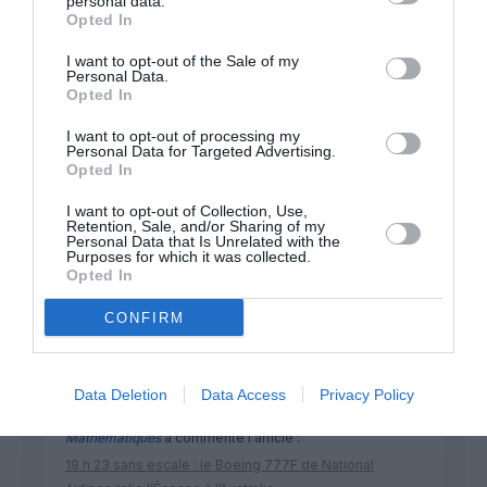
personal data.
Opted In
Appel aux lecteurs !
I want to opt-out of the Sale of my
Soutenez Air Journal participez
à son
Personal Data.
développement !
Opted In
I want to opt-out of processing my
Personal Data for Targeted Advertising.
Opted In
NOUS SOUTENIR
I want to opt-out of Collection, Use,
Retention, Sale, and/or Sharing of my
Personal Data that Is Unrelated with the
Purposes for which it was collected.
Opted In
CONFIRM
DERNIERS COMMENTAIRES
Data Deletion
Data Access
Privacy Policy
Mathématiques
a commenté l'article :
19 h 23 sans escale : le Boeing 777F de National