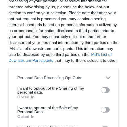
processing of your personal or sensitive information for
targeted advertising by us, please use the below opt-out
Aucun commentaire !
section to confirm your selection. Please note that after your
opt-out request is processed you may continue seeing
interest-based ads based on personal information utilized by
LAISSER UN COMMENTAIRE
us or personal information disclosed to third parties prior to
your opt-out. You may separately opt-out of the further
disclosure of your personal information by third parties on the
IAB’s list of downstream participants. This information may
FAIRE UN DON
also be disclosed by us to third parties on the
IAB’s List of
Downstream Participants
that may further disclose it to other
third parties.
Appel aux lecteurs !
Soutenez Air Journal participez
à son
Personal Data Processing Opt Outs
développement !
I want to opt-out of the Sharing of my
personal data.
Opted In
NOUS SOUTENIR
I want to opt-out of the Sale of my
Personal Data.
Opted In