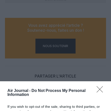
Vous avez apprécié l’article ?
Soutenez-nous, faites un don !
NOUS SOUTENIR
PARTAGER L'ARTICLE
Air Journal -
Do Not Process My Personal
Information
Facebook
Twitter
Pinterest
LinkedIn
Email
Print
If you wish to opt-out of the sale, sharing to third parties, or