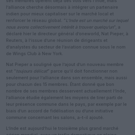
ses membres opèrent déjà des vols vers l’Inde, mais
l’alliance cherche désormais à intégrer un partenaire
indien pour mieux capitaliser sur le marché local et
renforcer le réseau global. “
L’Inde est un marché sur lequel
nous avons collectivement intérêt à trouver quelqu’un
“, a
déclaré hier le directeur général d’oneworld, Nat Pieper, à
Reuters, à l’issue d’une réunion de dirigeants et
d’analystes du secteur de l’aviation connue sous le nom
de Wings Club à New York.
Nat Pieper a souligné que l’ajout d’un nouveau membre
est “
toujours délicat
” parce qu’il doit fonctionner non
seulement pour l’alliance dans son ensemble, mais aussi
pour chacun des 15 membres. Étant donné que bon
nombre de ses membres desservent actuellement l’Inde,
l’alliance étudie également les moyens de tirer parti de
leur présence commune dans le pays, par exemple par le
biais d’un accord de fidélisation ou d’une initiative
commune concernant les salons, a-t-il ajouté.
L’Inde est aujourd’hui le troisième plus grand marché
aérien mondial, avec un trafic domestique en pleine