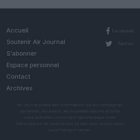
Accueil
Facebook
Soutenir Air Journal
Twitter
S’abonner
Espace personnel
Contact
Archives
Air Journal publie des informations sur les compagnies
aériennes, les avions, les nouvelles liaisons et toute
autre actualité concernant l’aéronautique civile.
Retrouvez sur Air Journal tout ce que vous voulez savoir
sur le transport aérien.