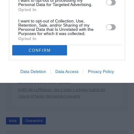
I want to opt-out of processing my
Personal Data for Targeted Advertising.
Opted In
I want to opt-out of Collection, Use,
DERNIERS COMMENTAIRES
Retention, Sale, and/or Sharing of my
Personal Data that Is Unrelated with the
Purposes for which it was collected.
Opted In
SERGE13
a commenté l'article :
CONFIRM
Pointe‑à‑Pitre – Panama City : Air France ouvre un pont
aérien vers l’Amérique latine
Data Deletion
Data Access
Privacy Policy
SERGE13
a commenté l'article :
A380 de Lufthansa : les « vrais » sièges hublot en
classe Affaires deviennent payants
Inde
Onewolrd