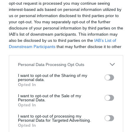
opt-out request is processed you may continue seeing
interest-based ads based on personal information utilized by
Aviation
a commenté l'article :
us or personal information disclosed to third parties prior to
Partenariat Malaysia Airlines – SNCF : une offre
your opt-out. You may separately opt-out of the further
intermodale entre Paris-CDG et 27 gares françaises
disclosure of your personal information by third parties on the
IAB’s list of downstream participants. This information may
also be disclosed by us to third parties on the
IAB’s List of
Downstream Participants
that may further disclose it to other
NDR
a commenté l'article :
third parties.
Aéroports du Maroc : la carte d’embarquement passe
au tout numérique avec Pax Check
Personal Data Processing Opt Outs
I want to opt-out of the Sharing of my
personal data.
Opted In
histoire de l'aviation
I want to opt-out of the Sale of my
Personal Data.
Opted In
LIRE AUSSI
I want to opt-out of processing my
Personal Data for Targeted Advertising.
Opted In