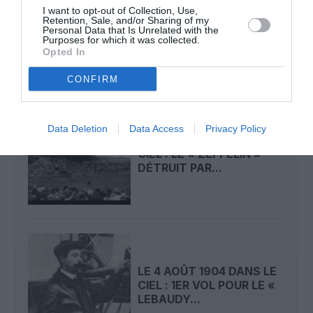
LE 6 AOÛT 1909 DANS LE
I want to opt-out of Collection, Use,
Retention, Sale, and/or Sharing of my
CIEL : ROGER SOMMER
Personal Data that Is Unrelated with the
PERMET LE SACRE...
Purposes for which it was collected.
Opted In
CONFIRM
Data Deletion
Data Access
Privacy Policy
LE 5 AOÛT 1908 DANS LE
CIEL : LE « ZEPPELIN »
DÉTRUIT PAR...
LE 4 AOÛT 1904 DANS LE
CIEL : 1ER VOL POUR LE «
LEBAUDY...