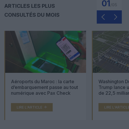
01
/
05
ARTICLES LES PLUS
CONSULTÉS DU MOIS
Aéroports du Maroc : la carte
Washington Du
d’embarquement passe au tout
Trump lance u
numérique avec Pax Check
de 22,5 millia
LIRE L'ARTICLE
LIRE L'ARTICL