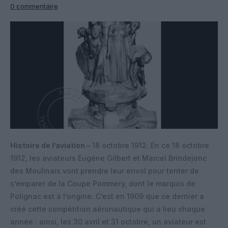
0 commentaire
Histoire de l’aviation –
18 octobre 1912. En ce 18 octobre
1912, les aviateurs Eugène Gilbert et Marcel Brindejonc
des Moulinais vont prendre leur envol pour tenter de
s’emparer de la Coupe Pommery, dont le marquis de
Polignac est à l’origine. C’est en 1909 que ce dernier a
créé cette compétition aéronautique qui a lieu chaque
année : ainsi, les 30 avril et 31 octobre, un aviateur est