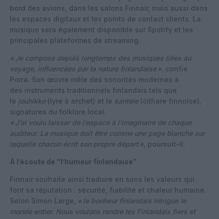
bord des avions, dans les salons Finnair, mais aussi dans
les espaces digitaux et les points de contact clients. La
musique sera également disponible sur Spotify et les
principales plateformes de streaming.
«
Je compose depuis longtemps des musiques liées au
voyage, influencées par la nature finlandaise
»
, confie
Porra. Son œuvre mêle des sonorités modernes à
des instruments traditionnels finlandais tels que
le
jouhikko
(lyre à archet) et le
kantele
(cithare finnoise),
signatures du folklore local.
«
J’ai voulu laisser de l’espace à l’imaginaire de chaque
auditeur. La musique doit être comme une page blanche sur
laquelle chacun écrit son propre départ
»,
poursuit-il.
À l’écoute de “l’humeur finlandaise”
Finnair souhaite ainsi traduire en sons les valeurs qui
font sa réputation : sécurité, fiabilité et chaleur humaine.
Selon Simon Large,
«
le bonheur finlandais intrigue le
monde entier. Nous voulons rendre les Finlandais fiers et