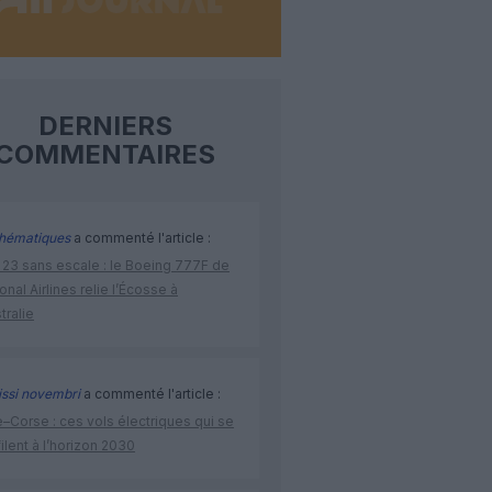
DERNIERS
COMMENTAIRES
hématiques
a commenté l'article :
 23 sans escale : le Boeing 777F de
onal Airlines relie l’Écosse à
stralie
issi novembri
a commenté l'article :
–Corse : ces vols électriques qui se
ilent à l’horizon 2030