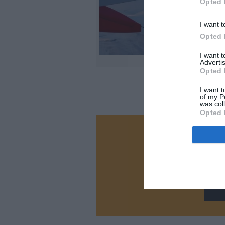
Opted 
I want t
Opted 
I want 
Advertis
Opted 
I want t
of my P
was col
Opted 
Vous ave
Soutenez
N