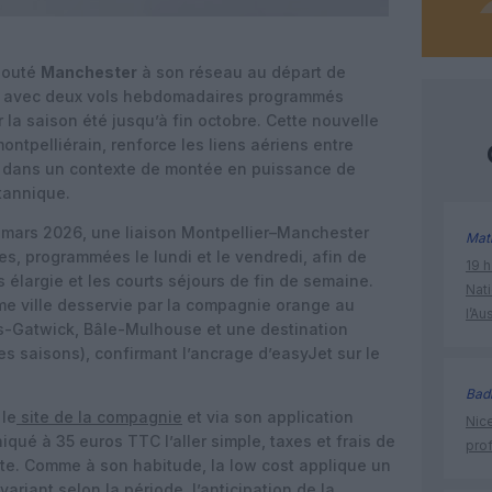
jouté
Manchester
à son réseau au départ de
, avec deux vols hebdomadaires programmés
 la saison été jusqu’à fin octobre. Cette nouvelle
montpelliérain, renforce les liens aériens entre
re, dans un contexte de montée en puissance de
tannique.
 mars 2026, une liaison Montpellier–Manchester
Mat
, programmées le lundi et le vendredi, afin de
19 h
es élargie et les courts séjours de fin de semaine.
Nati
me ville desservie par la compagnie orange au
l’Au
es-Gatwick, Bâle-Mulhouse et une destination
s saisons), confirmant l’ancrage d’easyJet sur le
Bad
 le
site de la compagnie
et via son application
Nice
qué à 35 euros TTC l’aller simple, taxes et frais de
prof
te. Comme à son habitude, la low cost applique un
variant selon la période, l’anticipation de la