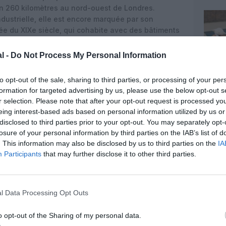
ron 260 kilomètres au nord-ouest de Londres.
ndustrielle, elle est encore marquée par son
tée du XIXe siècle, qui cohabite avec des bâtiments
contemporaines.
l -
Do Not Process My Personal Information
 France et le Royaume-Uni restent largement
ormais se conformer aux nouvelles formalités
to opt-out of the sale, sharing to third parties, or processing of your per
ité de présenter un passeport valide et un e‑visa
formation for targeted advertising by us, please use the below opt-out s
éjours.
r selection. Please note that after your opt-out request is processed y
eing interest-based ads based on personal information utilized by us or
disclosed to third parties prior to your opt-out. You may separately opt-
losure of your personal information by third parties on the IAB’s list of
. This information may also be disclosed by us to third parties on the
IA
Participants
that may further disclose it to other third parties.
l Data Processing Opt Outs
o opt-out of the Sharing of my personal data.