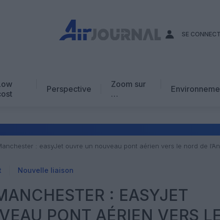
SE CONNEC
Low
Zoom sur
Perspective
Environneme
cost
…
Edito
En chiffres
Avis d’expert
Manchester : easyJet ouvre un nouveau pont aérien vers le nord de l’An
AJ Académie
t
Nouvelle liaison
Vidéo
MANCHESTER : EASYJET
EAU PONT AÉRIEN VERS L