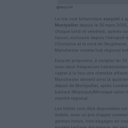
@easyJet
La low cost britannique
easyJet
a a
Montpellier
depuis le 30 mars 2026
chaque lundi et vendredi, opérés sur
liaison, exclusive depuis l’aéroport 
l’Occitanie et le nord de l’Angleter
Manchester comme hub régional bri
EasyJet proposera, à compter du 30
avec deux fréquences hebdomadaires
capter à la fois une clientèle affair
Manchester devient ainsi la quatriè
départ de Montpellier, après Londr
baléare (Majorque/Minorque selon le
marché régional.
Les billets sont déjà disponibles sur
mobile, avec un prix d’appel communi
gestion inclus, hors bagages en sou
modèle tarifaire dynamique, les prix 