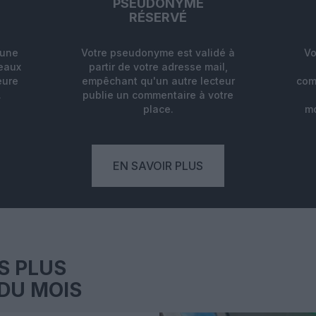
PSEUDONYME
RÉSERVÉ
'une
Votre pseudonyme est validé à
Vo
deaux
partir de votre adresse mail,
eure
empêchant qu'un autre lecteur
com
.
publie un commentaire à votre
place.
mo
EN SAVOIR PLUS
S PLUS
DU MOIS