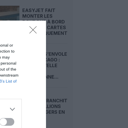
EASYJET FAIT
MONTER LES
DOUDOUS À BORD
AVEC DES CARTES
D’EMBARQUEMENT...
sonal or
ection to
CONDOR S’ENVOLE
ou may
VERS CHICAGO :
 personal
UNE NOUVELLE
out of the
LIGNE
 downstream
QUOTIDIENNE...
B’s List of
RYANAIR FRANCHIT
LES 22 MILLIONS
DE PASSAGERS EN
UN MOIS...