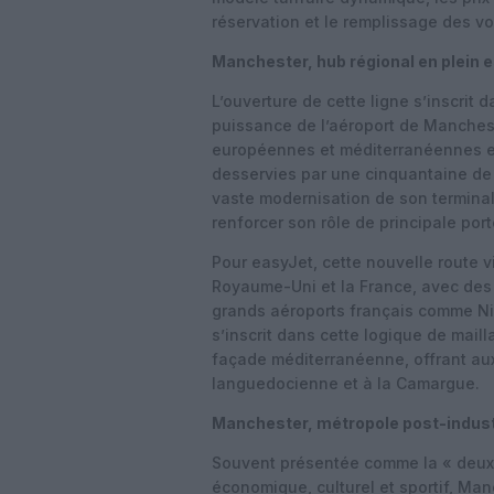
réservation et le remplissage des vo
Manchester, hub régional en plein 
L’ouverture de cette ligne s’inscrit
puissance de l’aéroport de Mancheste
européennes et méditerranéennes en
desservies par une cinquantaine de
vaste modernisation de son terminal 2,
renforcer son rôle de principale port
Pour easyJet, cette nouvelle route 
Royaume-Uni et la France, avec des
grands aéroports français comme Nic
s’inscrit dans cette logique de mailla
façade méditerranéenne, offrant aux
languedocienne et à la Camargue.
Manchester, métropole post-industri
Souvent présentée comme la « deuxiè
économique, culturel et sportif, Ma