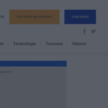
TER
SOUTENIR AIR JOURNAL
S'ABONNER
nt
Technologie
Tourisme
Histoire
Pratique
Hôtellerie
Voyages d’affaires
gleterre
E