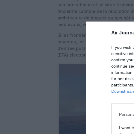
son aire urbaine et se situe à envi
Ancienne capitale de la révolution i
architecture de briques rouges héri
médiévaux, victoriens et des tours 
Air Journa
Si les frontières aériennes entre la
ouvertes, les voyageurs doivent dés
If you wish 
d’entrée post-Brexit, avec la nécess
sensitive in
(ETA) électronique pour les courts s
confirm you
continue se
information 
further disc
participants
Downstream 
Persona
I want t