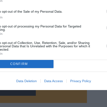
In
o opt-out of the Sale of my Personal Data.
In
to opt-out of processing my Personal Data for Targeted
@easyJet
ing.
In
o opt-out of Collection, Use, Retention, Sale, and/or Sharing
ersonal Data that Is Unrelated with the Purposes for which it
lected.
In
CONFIRM
z apprécié l’article ?
-nous, faites un don !
Data Deletion
Data Access
Privacy Policy
OUS SOUTENIR