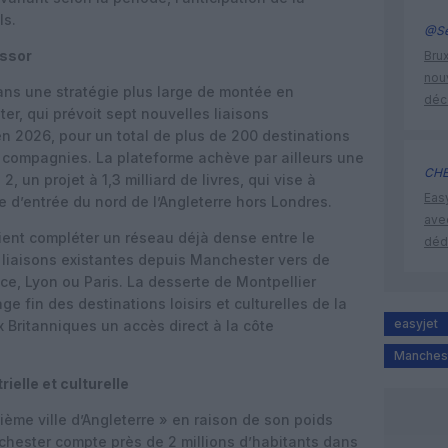
ls.
@Se
essor
Brux
nouv
 dans une stratégie plus large de montée en
déc
r, qui prévoit sept nouvelles liaisons
 2026, pour un total de plus de 200 destinations
 compagnies. La plateforme achève par ailleurs une
CHE
 un projet à 1,3 milliard de livres, qui vise à
Eas
e d’entrée du nord de l’Angleterre hors Londres.
ave
vient compléter un réseau déjà dense entre le
déd
 liaisons existantes depuis Manchester vers de
e, Lyon ou Paris. La desserte de Montpellier
ge fin des destinations loisirs et culturelles de la
easyjet
 Britanniques un accès direct à la côte
Manches
elle et culturelle
me ville d’Angleterre » en raison de son poids
nchester compte près de 2 millions d’habitants dans