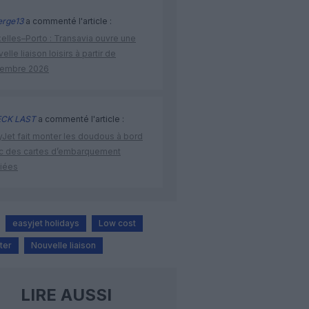
rge13
a commenté l'article :
elles–Porto : Transavia ouvre une
elle liaison loisirs à partir de
embre 2026
CK LAST
a commenté l'article :
yJet fait monter les doudous à bord
c des cartes d’embarquement
iées
easyjet holidays
Low cost
ter
Nouvelle liaison
LIRE AUSSI