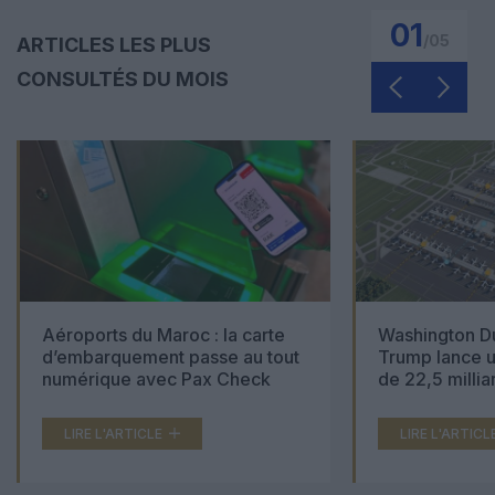
01
/
05
ARTICLES LES PLUS
CONSULTÉS DU MOIS
Aéroports du Maroc : la carte
Washington Du
d’embarquement passe au tout
Trump lance u
numérique avec Pax Check
de 22,5 millia
LIRE L'ARTICLE
LIRE L'ARTICL