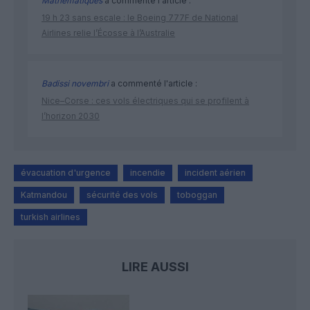
Mathématiques
a commenté l'article :
19 h 23 sans escale : le Boeing 777F de National
Airlines relie l’Écosse à l’Australie
Badissi novembri
a commenté l'article :
Nice–Corse : ces vols électriques qui se profilent à
l’horizon 2030
évacuation d'urgence
incendie
incident aérien
Katmandou
sécurité des vols
toboggan
turkish airlines
LIRE AUSSI