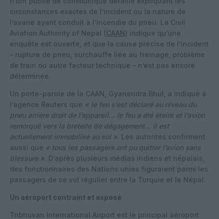
n’ont publié de communiqué détaillé expliquant les
circonstances exactes de l’incident ou la nature de
l’avarie ayant conduit à l’incendie du pneu. La Civil
Aviation Authority of Nepal (
CAAN
) indique qu’une
enquête est ouverte, et que la cause précise de l’incident
– rupture de pneu, surchauffe liée au freinage, problème
de train ou autre facteur technique – n’est pas encore
déterminée.
Un porte-parole de la CAAN, Gyanendra Bhul, a indiqué à
l’agence Reuters que
« le feu s’est déclaré au niveau du
pneu arrière droit de l’appareil… le feu a été éteint et l’avion
remorqué vers la bretelle de dégagement… il est
actuellement immobilisé au sol ».
Les autorités confirment
aussi que
« tous les passagers ont pu quitter l’avion sans
blessure ».
D’après plusieurs médias indiens et népalais,
des fonctionnaires des Nations unies figuraient parmi les
passagers de ce vol régulier entre la Turquie et le Népal.
Un aéroport contraint et exposé
Tribhuvan International Airport est le principal aéroport