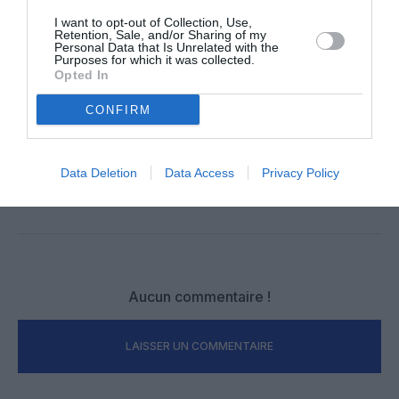
I want to opt-out of Collection, Use,
NOUS SOUTENIR
Retention, Sale, and/or Sharing of my
Personal Data that Is Unrelated with the
Purposes for which it was collected.
Opted In
CONFIRM
PARTAGER L'ARTICLE
Data Deletion
Data Access
Privacy Policy
Facebook
Twitter
Pinterest
LinkedIn
Email
Print
Aucun commentaire !
LAISSER UN COMMENTAIRE