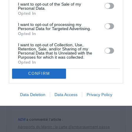
I want to opt-out of the Sale of my
Personal Data.
NOUS SOUTENIR
Opted In
I want to opt-out of processing my
Personal Data for Targeted Advertising.
Opted In
I want to opt-out of Collection, Use,
Retention, Sale, and/or Sharing of my
Personal Data that Is Unrelated with the
Purposes for which it was collected.
DERNIERS COMMENTAIRES
Opted In
CONFIRM
Aviation
a commenté l'article :
Partenariat Malaysia Airlines – SNCF : une offre
Data Deletion
Data Access
Privacy Policy
intermodale entre Paris-CDG et 27 gares françaises
NDR
a commenté l'article :
Aéroports du Maroc : la carte d’embarquement passe