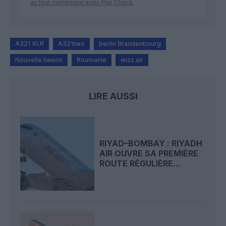
au tout numérique avec Pax Check
A321 XLR
A321neo
berlin Brandenbourg
Nouvelle liaison
Roumanie
wizz air
LIRE AUSSI
RIYAD–BOMBAY : RIYADH
AIR OUVRE SA PREMIÈRE
ROUTE RÉGULIÈRE...