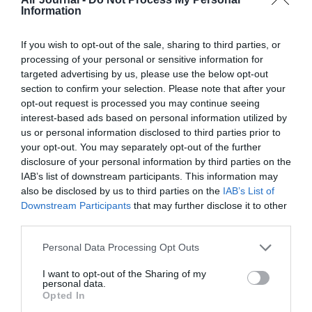
Information
If you wish to opt-out of the sale, sharing to third parties, or
Facebook
Twitter
Pinterest
LinkedIn
Email
Print
processing of your personal or sensitive information for
targeted advertising by us, please use the below opt-out
section to confirm your selection. Please note that after your
opt-out request is processed you may continue seeing
Aucun commentaire !
interest-based ads based on personal information utilized by
us or personal information disclosed to third parties prior to
your opt-out. You may separately opt-out of the further
LAISSER UN COMMENTAIRE
disclosure of your personal information by third parties on the
IAB’s list of downstream participants. This information may
also be disclosed by us to third parties on the
IAB’s List of
Downstream Participants
that may further disclose it to other
FAIRE UN DON
third parties.
Personal Data Processing Opt Outs
Appel aux lecteurs !
Soutenez Air Journal participez
à son
I want to opt-out of the Sharing of my
personal data.
développement !
Opted In