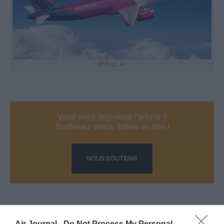
@Wizz Air
Vous avez apprécié l’article ?
Soutenez-nous, faites un don !
NOUS SOUTENIR
PARTAGER L'ARTICLE
Air Journal -
Do Not Process My Personal