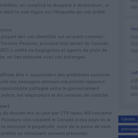
contrôles, un complice la récupère à destination ; si
lati
r dont le nom figure sur l’étiquette qui est arrêté
Ser
pçons
a plupart des cas identifiés ont un point commun :
Pyr
Toronto-Pearson, principal hub aérien du Canada.
l’Ég
C) a arrêté six bagagistes et agents de piste de
mal
lée, en lien présumé avec ces échanges
Luf
affirme être «
consciente
» des problèmes soulevés
A380
rité des passagers demeure une priorité majeure
».
hub
 responsabilité partagée entre le gouvernement
pay
a police, les employeurs et les services de contrôle.
 mort
s du dossier mis au jour par
CTV News W5
concerne
Canada
. Plusieurs vols reliaient le Canada à des pays où le
 la réclusion à perpétuité, voire de la peine de mort.
passager
s arrêtés se retrouvent souvent présumés