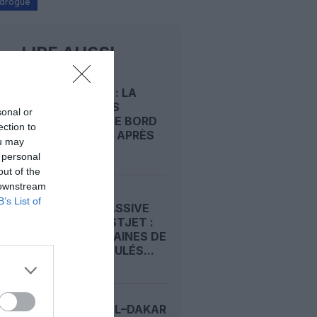
e drogue
LIRE AUSSI
WESTJET : LA
GRÈVE DES
sonal or
AGENTS DE BORD
ection to
PREND FIN APRÈS
ou may
UN...
 personal
out of the
 downstream
B’s List of
GRÈVE MASSIVE
CHEZ WESTJET :
DES CENTAINES DE
VOLS ANNULÉS...
MONTRÉAL–DAKAR