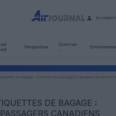
SE CONNEC
Low
Zoom sur
Perspective
Environneme
cost
…
Edito
En chiffres
Avis d’expert
tiquettes de bagage : comment des passagers canadiens deviennent 
AJ Académie
Vidéo
IQUETTES DE BAGAGE :
PASSAGERS CANADIENS