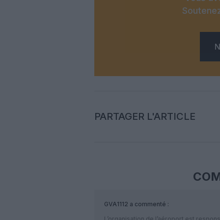
Soutenez
N
PARTAGER L'ARTICLE
COM
GVA1112
a commenté :
L’organisation de l’aéroport est respo