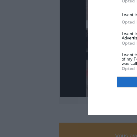
Opted 
I want t
Opted 
I want 
Advertis
Opted 
I want t
of my P
was col
Opted 
Vous ave