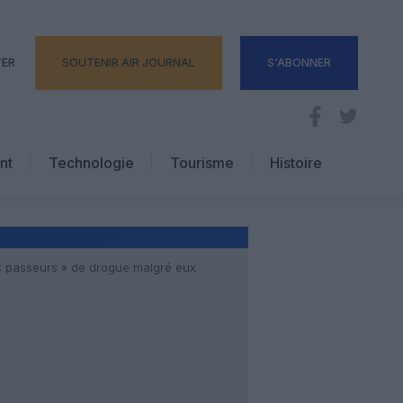
TER
SOUTENIR AIR JOURNAL
S'ABONNER
nt
Technologie
Tourisme
Histoire
Pratique
Hôtellerie
Voyages d’affaires
« passeurs » de drogue malgré eux