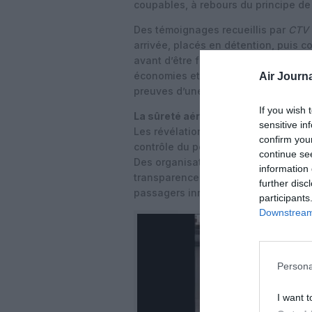
coupables, à rebours du principe d
Des témoignages recueillis par
CTV
arrivée, placés en détention, puis 
avant d’être finalement disculpés. C
économies et, parfois, la possibili
Air Journa
preuves d’une implication volontaire
If you wish 
La sûreté aéroportuaire remise en
sensitive in
Les révélations de ce trafic ont dé
confirm you
contrôle du personnel et des accès
continue se
Des organisations de défense des 
information 
transparence sur les enquêtes en co
further disc
passagers innocents soient à nouve
participants
Downstream 
Persona
I want t