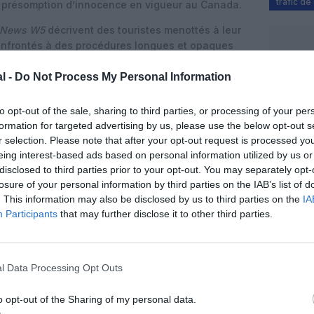
trafic d
e présomption d’innocence en vigueur au Canada.
 News W5
décrivent des touristes menottés à leur
confrontés à des procédures longues et opaques
ertains racontent avoir perdu leur emploi, leurs
té de voyager à nouveau, malgré l’absence de
l -
Do Not Process My Personal Information
.
to opt-out of the sale, sharing to third parties, or processing of your per
 cause
formation for targeted advertising by us, please use the below opt-out s
clenché des appels à une révision des procédures de
r selection. Please note that after your opt-out request is processed y
 aux zones bagages dans les aéroports canadiens.
eing interest-based ads based on personal information utilized by us or
droits des voyageurs demandent davantage de
disclosed to third parties prior to your opt-out. You may separately opt-
urs et sur les mesures prises pour éviter que des
losure of your personal information by third parties on the IAB’s list of
au pris au piège.
. This information may also be disclosed by us to third parties on the
IA
Participants
that may further disclose it to other third parties.
l Data Processing Opt Outs
o opt-out of the Sharing of my personal data.