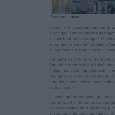
@Toronto-Pearson
Au moins
17 voyageurs innocents
a
après que leurs
étiquettes de baga
valises bourrées de drogue, révèle
échanges se seraient produits à l’
aé
d’un présumé réseau de trafic impl
L’enquête de
CTV News W5
révèle a
Canada et arrêtés à leur arrivée da
Philippines ou la République domin
figurait sur une valise contenant d
drogues, alors qu’il n’en avait, selo
connaissance.
Le mode opératoire décrit par les e
des aéroports internationaux canadi
valises remplies de stupéfiants, pui
voyageurs ordinaires pour les coller