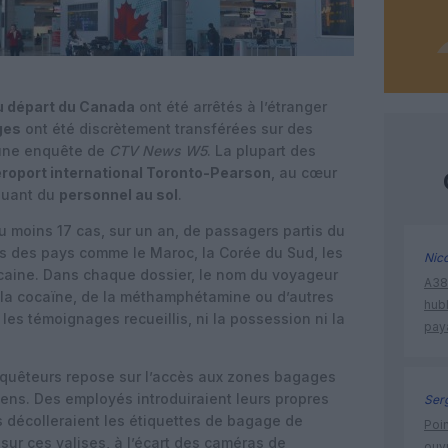
u départ du Canada
ont été arrêtés à l’étranger
ges
ont été discrètement transférées sur des
 une enquête de
CTV News W5
. La plupart des
roport international Toronto-Pearson
, au cœur
iquant du
personnel au sol
.
u moins 17 cas, sur un an, de passagers partis du
ns des pays comme le Maroc, la Corée du Sud, les
Nic
icaine. Dans chaque dossier, le nom du voyageur
A380
e la cocaïne, de la méthamphétamine ou d’autres
hub
n les témoignages recueillis, ni la possession ni la
pay
nquêteurs repose sur l’accès aux zones bagages
ens. Des employés introduiraient leurs propres
Ser
s décolleraient les étiquettes de bagage de
Poin
 sur ces valises, à l’écart des caméras de
ouvr