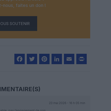
-nous, faites un don !
OUS SOUTENIR
Facebook
Twitter
Pinterest
LinkedIn
Email
Print
MENTAIRE(S)
23 mai 2026 - 16 h 05 min
nsable, pas l’engagement de son