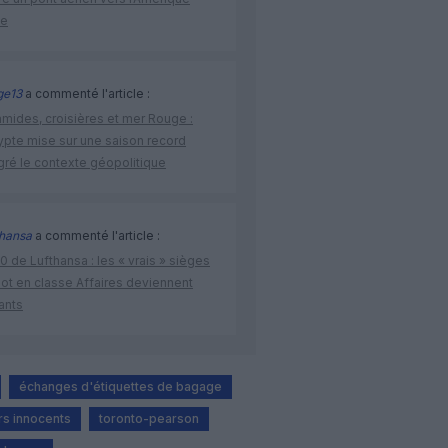
ne
ge13
a commenté l'article :
amides, croisières et mer Rouge :
ypte mise sur une saison record
gré le contexte géopolitique
thansa
a commenté l'article :
 de Lufthansa : les « vrais » sièges
lot en classe Affaires deviennent
ants
échanges d'étiquettes de bagage
s innocents
toronto-pearson