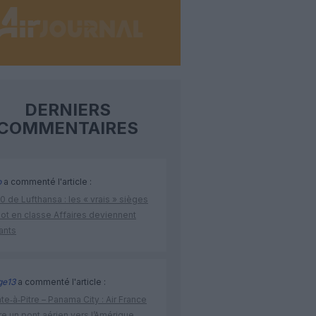
DERNIERS
COMMENTAIRES
o
a commenté l'article :
 de Lufthansa : les « vrais » sièges
lot en classe Affaires deviennent
ants
ge13
a commenté l'article :
te‑à‑Pitre – Panama City : Air France
e un pont aérien vers l’Amérique