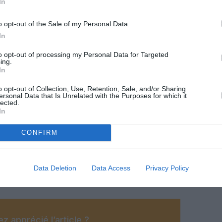
In
o opt-out of the Sale of my Personal Data.
In
to opt-out of processing my Personal Data for Targeted
ing.
In
o opt-out of Collection, Use, Retention, Sale, and/or Sharing
ersonal Data that Is Unrelated with the Purposes for which it
lected.
In
CONFIRM
@AJ/DR
Data Deletion
Data Access
Privacy Policy
z apprécié l’article ?