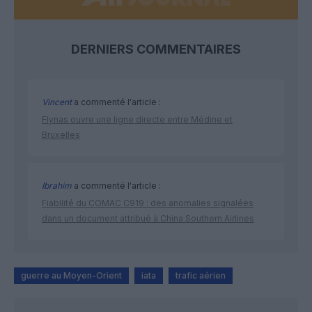
DERNIERS COMMENTAIRES
Vincent
a commenté l'article :
Flynas ouvre une ligne directe entre Médine et
Bruxelles
Ibrahim
a commenté l'article :
Fiabilité du COMAC C919 : des anomalies signalées
dans un document attribué à China Southern Airlines
guerre au Moyen-Orient
iata
trafic aérien