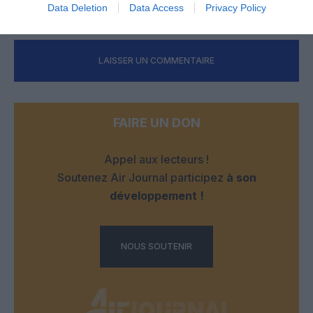
RÉPONDRE
Data Deletion
Data Access
Privacy Policy
LAISSER UN COMMENTAIRE
FAIRE UN DON
Appel aux lecteurs !
Soutenez Air Journal participez
à son
développement !
NOUS SOUTENIR