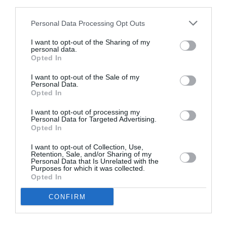
third parties.
PARTAGER L'ARTICLE
Personal Data Processing Opt Outs
I want to opt-out of the Sharing of my
personal data.
Facebook
Twitter
Pinterest
LinkedIn
Email
Print
Opted In
I want to opt-out of the Sale of my
Personal Data.
Opted In
COMMENTAIRE(S)
I want to opt-out of processing my
Personal Data for Targeted Advertising.
Opted In
Anna Stazzi
a commenté :
30 mai 2026 - 20 h 30 min
À lire les cocoricos des compagnies aériennes on aurait pu
I want to opt-out of Collection, Use,
Retention, Sale, and/or Sharing of my
croire l’inverse tant elles se gaussent d’une com hors sol.
Personal Data that Is Unrelated with the
Purposes for which it was collected.
La crise que l’on nous vend permet surtout aux airlines de
Opted In
consolider leur trésorerie en augmentant leurs tarifs sans
raison.
CONFIRM
Interessante interview de M. O’Leary chez Bloomberg à ce
sujet.