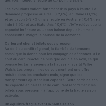
des vols intérieurs recule de 0,7 point, à 81,9%.
Les évolutions varient fortement d’un pays à l’autre. La
demande progresse au Brésil (+2,6%), en Chine (+1,2%)
et au Japon (+3,7%), mais recule en Australie (‑0,4%), en
Inde (‑2,9%) et aux États‑Unis (‑0,6%). L’IATA relève que la
capacité intérieure au Japon baisse depuis huit mois
consécutifs, malgré la hausse de la demande.
Carburant cher et billets sous pression
Au‑delà du conflit régional, la flambée du kérosène
complique la donne pour les compagnies aériennes. « Le
coût du carburéacteur a plus que doublé en avril, ce qui
pousse les tarifs aériens à la hausse », avertit Willie
Walsh. Les programmes de vols montrent une offre
réduite dans les prochains mois, signe que les
transporteurs ajustent leur capacité. Cette combinaison
de capacité en baisse et de carburant record met « les
billets sous pression » à l’approche de la haute saison
estivale.
Un équilibre fragile avant la haute saison