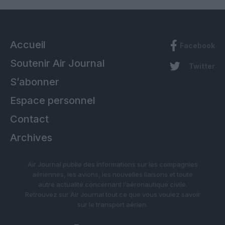
Accueil
Facebook
Soutenir Air Journal
Twitter
S’abonner
Espace personnel
Contact
Archives
Air Journal publie des informations sur les compagnies
aériennes, les avions, les nouvelles liaisons et toute
autre actualité concernant l’aéronautique civile.
Retrouvez sur Air Journal tout ce que vous voulez savoir
sur le transport aérien.