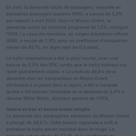
En avril, la demande totale de passagers, mesurée en
kilomètres‑passagers payants (RPK), a baissé de 3,4%
par rapport à avril 2025. Sans le Moyen‑Orient, la
demande aurait au contraire progressé de 1,2%, souligne
l’IATA. La capacité mondiale, en sièges‑kilomètres offerts
(ASK), a reculé de 2,9%, pour un coefficient d’occupation
moyen de 83,1%, en léger repli de 0,4 point.
Le trafic international a été le plus touché, avec une
baisse de 5,3% des RPK, tandis que le trafic intérieur est
resté globalement stable. «
La chute de 46,6% de la
demande chez les transporteurs du Moyen‑Orient,
attribuable à la guerre dans la région, a été si marquée
qu’elle a fait baisser l’ensemble de la demande de 3,4%
»,
résume Willie Walsh, directeur général de l’IATA.
Guerre en Iran et avions moins remplis
La demande des compagnies aériennes du Moyen-Orient
a plongé de 46,6 %. Cette baisse régionale a suffi à
entraîner le trafic aérien mondial dans le rouge. La
capacité est en chute de 37,2% et le coefficient de