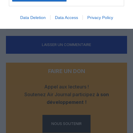
Du coup, la compagnie est à vendre à celui qui a les moyens
de se l’offrir, même si cela n’enchante pas le management.
Data Deletion
Data Access
Privacy Policy
RÉPONDRE
LAISSER UN COMMENTAIRE
FAIRE UN DON
Appel aux lecteurs !
Soutenez Air Journal participez
à son
développement !
NOUS SOUTENIR