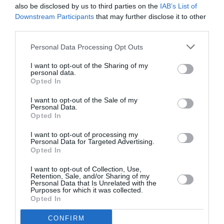
also be disclosed by us to third parties on the
IAB’s List of
Downstream Participants
that may further disclose it to other
third parties.
Tony de Brest
a commenté :
2 juin 2026 - 19 h 27 min
La famille Haji‑Ioannou, fondatrice historique d’easyJet,
Personal Data Processing Opt Outs
demeure le principal actionnaire individuel de la compagnie
avec environ 15 % du capital. Sir Stelios Haji‑Ioannou, figure
I want to opt-out of the Sharing of my
emblématique du groupe, en détient à lui seul près de
personal data.
Opted In
9,64 %, tandis que son frère Polys Haji‑Ioannou possède
environ 5,85 %. Outre cette participation significative, la
I want to opt-out of the Sale of my
famille perçoit chaque année une redevance équivalente à
Personal Data.
0,25 % du chiffre d’affaires d’easyJet, en contrepartie de
Opted In
l’utilisation de la marque « easy », dont elle reste propriétaire
(Source : uk.advfn.com).
I want to opt-out of processing my
Personal Data for Targeted Advertising.
Opted In
RÉPONDRE
I want to opt-out of Collection, Use,
Retention, Sale, and/or Sharing of my
Personal Data that Is Unrelated with the
Purposes for which it was collected.
Jean
a commenté :
2 juin 2026 - 22 h 11 min
Opted In
Plus de 80% des actions EasyJet sont échangeables en
bourse.
CONFIRM