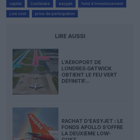
capital
Castlelake
easyjet
fond d'investissement
Low cost
prise de participation
LIRE AUSSI
L’AÉROPORT DE
LONDRES‑GATWICK
OBTIENT LE FEU VERT
DÉFINITIF...
RACHAT D’EASYJET : LE
FONDS APOLLO S’OFFRE
LA DEUXIÈME LOW-
COST...