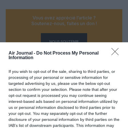
Vous avez apprécié l’article ?
Soutenez-nous, faites un don !
NOUS SOUTENIR
Air Journal -
Do Not Process My Personal
Information
If you wish to opt-out of the sale, sharing to third parties, or
PARTAGER L'ARTICLE
processing of your personal or sensitive information for
targeted advertising by us, please use the below opt-out
section to confirm your selection. Please note that after your
opt-out request is processed you may continue seeing
interest-based ads based on personal information utilized by
Facebook
Twitter
Pinterest
LinkedIn
Email
Print
us or personal information disclosed to third parties prior to
your opt-out. You may separately opt-out of the further
disclosure of your personal information by third parties on the
IAB’s list of downstream participants. This information may
COMMENTAIRE(S)