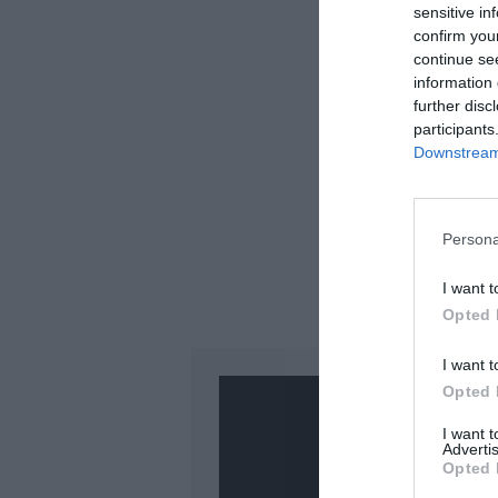
sensitive in
confirm you
continue se
information 
further disc
participants
Downstream 
Persona
I want t
Opted 
I want t
Opted 
I want 
Advertis
Opted 