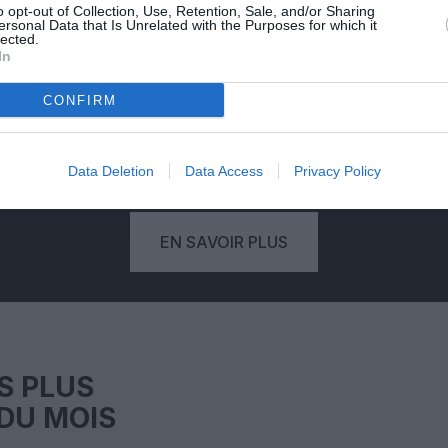
PSEUDONYME
o opt-out of Collection, Use, Retention, Sale, and/or Sharing
ersonal Data that Is Unrelated with the Purposes for which it
RÉSERVÉ
lected.
In
'une
Votre pseudonyme est validé à
Vo
CONFIRM
deaux
partir de votre adresse mail,
eure
empêchant qu'un autre lecteur
com
.
publie un commentaire à votre
place.
mo
Data Deletion
Data Access
Privacy Policy
EN SAVOIR PLUS
S PLUS
DU MOIS