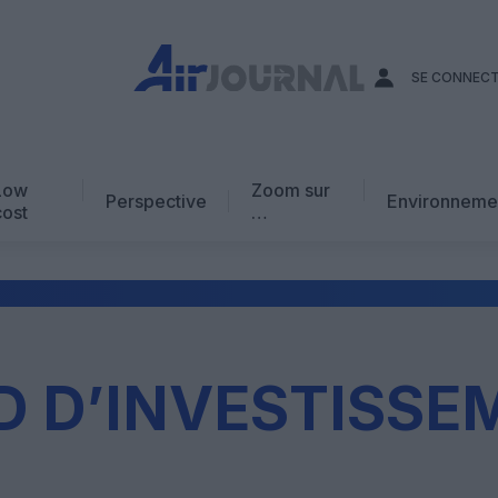
SE CONNEC
Low
Zoom sur
Perspective
Environneme
cost
…
Edito
En chiffres
Avis d’expert
AJ Académie
D D’INVESTISSE
Vidéo