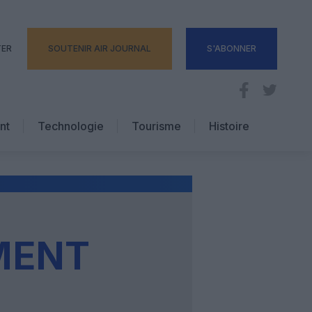
TER
SOUTENIR AIR JOURNAL
S'ABONNER
nt
Technologie
Tourisme
Histoire
Pratique
Hôtellerie
Voyages d’affaires
MENT