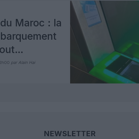
du Maroc : la
mbarquement
out
 avec Pax
12h00
par Alain Hai
NEWSLETTER