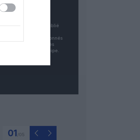
COMMENTAIRE
INSTANTANÉ
tre commentaire est publié
instantanément. Les
mentaires des non-abonnés
ne sont publiés qu'après
dération par notre équipe.
01
/
05