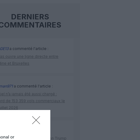
DERNIERS
COMMENTAIRES
GE13
a commenté l'article :
as ouvre une ligne directe entre
ine et Bruxelles
man971
a commenté l'article :
iel n’a jamais été aussi chargé :
ord de 153 359 vols commerciaux le
uillet 2026
as
a commenté l'article :
sonal or
s américains : l’administration Trump