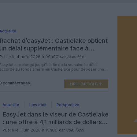
Actualité
Rachat d’easyJet : Castlelake obtient
un délai supplémentaire face à
Apollo
Publié le 4 août 2026 à 09h00
par Alain Hai
EasyJet a prolongé jusqu’à la fin de la semaine le délai
accordé au fonds américain Castlelake pour déposer une
offre de rachat ferme, afin d’aligner cette échéance sur
celle fixée à l’autre prétendant, Apollo. La low cost
3 commentaires
britannique, deuxième compagnie à bas coûts en Europe
LIRE L'ARTICLE
derrière Ryanair, fait l’objet d’un intérêt soutenu de deux
fonds […]
Actualité
Low cost
Perspective
EasyJet dans le viseur de Castlelake
: une offre à 4,1 milliards de dollars
jugée « opportuniste »
Publié le 1 juin 2026 à 13h00
par Joël Ricci