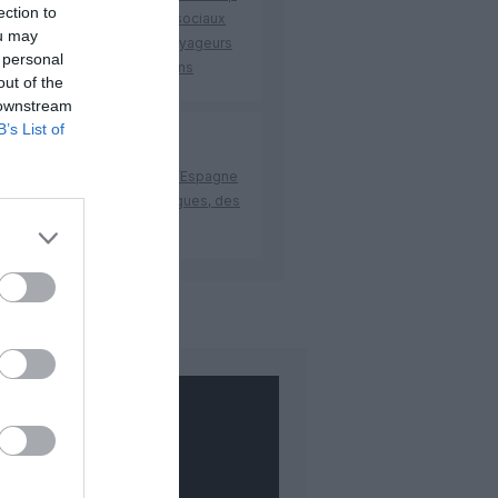
ection to
nd le contrôle des réseaux sociaux
ou may
journalistes étrangers et voyageurs
 personal
faires canadiens et mexicains
out of the
 downstream
B’s List of
R
a commenté l'article :
rôles aux frontières entre l’Espagne
’Italie : des arrivées plus longues, des
respondances à risque