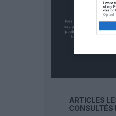
PUBLICITÉ
I want t
of my P
MASQUÉE
was col
Opted 
Nos abonnés bénéficient d
navigation fluide sans ban
publicitaires pour une meill
lecture de nos contenus
ARTICLES LE
CONSULTÉS 