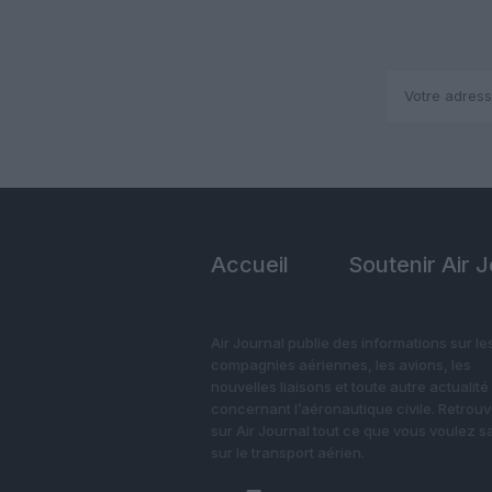
Accueil
Soutenir Air 
Air Journal publie des informations sur le
compagnies aériennes, les avions, les
nouvelles liaisons et toute autre actualité
concernant l’aéronautique civile. Retrou
sur Air Journal tout ce que vous voulez s
sur le transport aérien.