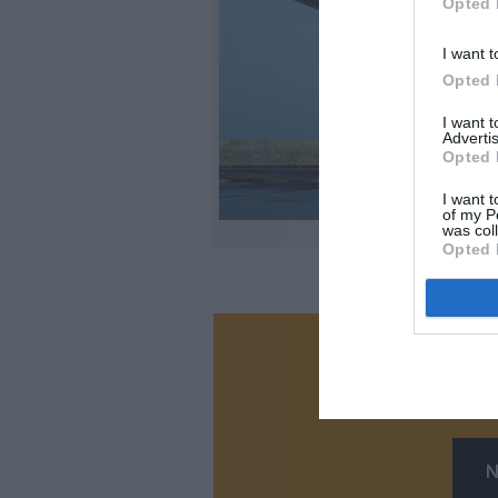
Opted 
I want t
Opted 
I want 
Advertis
Opted 
I want t
of my P
was col
Opted 
Vous ave
Soutenez
N