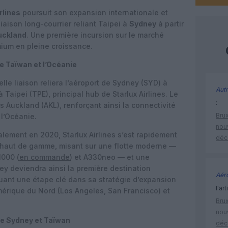
rlines
poursuit son expansion internationale et
iaison long-courrier reliant Taipei à
Sydney
à partir
uckland
. Une première incursion sur le marché
mium en pleine croissance.
e Taïwan et l’Océanie
lle liaison reliera l’aéroport de Sydney (SYD) à
Autr
 Taipei (TPE), principal hub de Starlux Airlines. Le
:
s Auckland (AKL), renforçant ainsi la connectivité
Brux
 l’Océanie.
nouv
ement en 2020, Starlux Airlines s’est rapidement
déc
haut de gamme, misant sur une flotte moderne —
1000 (
en commande
) et A330neo — et une
y deviendra ainsi la première destination
Aéro
uant une étape clé dans sa stratégie d’expansion
l'art
mérique du Nord (Los Angeles, San Francisco) et
Brux
nouv
re Sydney et Taïwan
déc