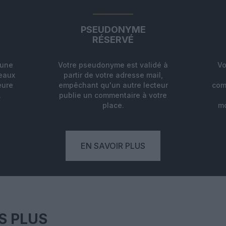
PSEUDONYME
RÉSERVÉ
'une
Votre pseudonyme est validé à
Vo
deaux
partir de votre adresse mail,
eure
empêchant qu'un autre lecteur
com
.
publie un commentaire à votre
place.
mo
EN SAVOIR PLUS
S PLUS