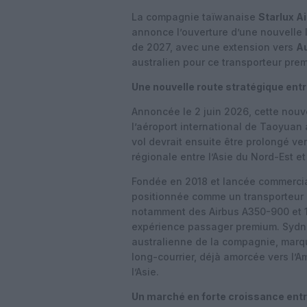
La compagnie taïwanaise
Starlux Ai
annonce l’ouverture d’une nouvelle l
de 2027, avec une extension vers
A
australien pour ce transporteur pre
Une nouvelle route stratégique entr
Annoncée le 2 juin 2026, cette nouve
l’aéroport international de Taoyuan à
vol devrait ensuite être prolongé ver
régionale entre l’Asie du Nord-Est et
Fondée en 2018 et lancée commercial
positionnée comme un transporteur 
notamment des Airbus A350-900 et 
expérience passager premium. Sydne
australienne de la compagnie, marq
long-courrier, déjà amorcée vers l’A
l’Asie.
Un marché en forte croissance ent