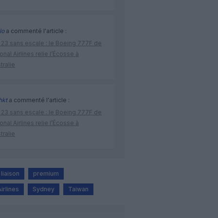
lo
a commenté l'article :
 23 sans escale : le Boeing 777F de
onal Airlines relie l’Écosse à
stralie
hkt
a commenté l'article :
 23 sans escale : le Boeing 777F de
onal Airlines relie l’Écosse à
stralie
liaison
premium
irlines
Sydney
Taiwan