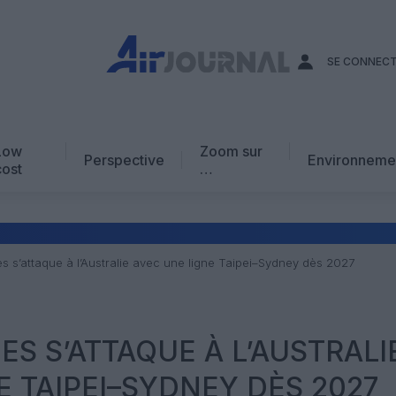
SE CONNEC
Low
Zoom sur
Perspective
Environneme
cost
…
Edito
En chiffres
Avis d’expert
nes s’attaque à l’Australie avec une ligne Taipei–Sydney dès 2027
AJ Académie
Vidéo
ES S’ATTAQUE À L’AUSTRALI
E TAIPEI–SYDNEY DÈS 2027