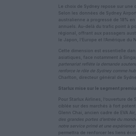
Le choix de Sydney repose sur une 
Selon les données de Sydney Airport, 
australienne a progressé de 18% en
annuels. Au-delà du trafic point à p
régional, offrant aux passagers aus
le Japon, l’Europe et l’Amérique du 
Cette dimension est essentielle da
asiatiques, face notamment à Sing
partenariat reflète la demande soute
renforce le rôle de Sydney comme hub
Charlton, directeur général de Sydne
Starlux mise sur le segment premiu
Pour Starlux Airlines, l’ouverture d
ciblée sur des marchés à fort poten
Glenn Chai, ancien cadre de EVA Ai
des grandes portes d’entrée du mond
notre service primé et une expérienc
permettra de renforcer les liens éco