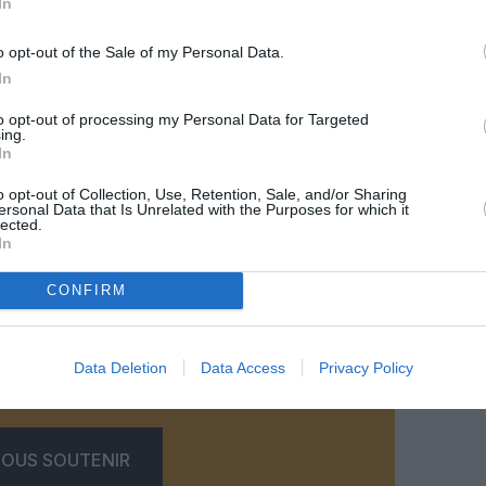
In
o opt-out of the Sale of my Personal Data.
In
to opt-out of processing my Personal Data for Targeted
ing.
In
o opt-out of Collection, Use, Retention, Sale, and/or Sharing
ersonal Data that Is Unrelated with the Purposes for which it
lected.
@Starlux
In
CONFIRM
z apprécié l’article ?
Data Deletion
Data Access
Privacy Policy
-nous, faites un don !
OUS SOUTENIR