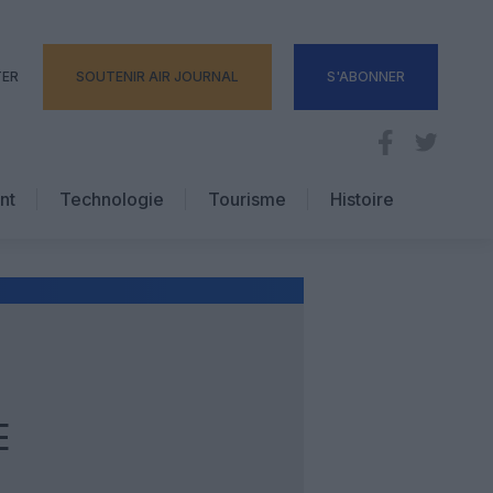
TER
SOUTENIR AIR JOURNAL
S'ABONNER
nt
Technologie
Tourisme
Histoire
Pratique
Hôtellerie
Voyages d’affaires
E