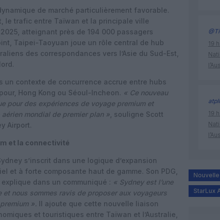
dynamique de marché particulièrement favorable.
le trafic entre Taïwan et la principale ville
 2025, atteignant près de 194 000 passagers
@Ti
oint, Taipei-Taoyuan joue un rôle central de hub
19 h
traliens des correspondances vers l’Asie du Sud-Est,
Nati
Nord.
l’Au
ns un contexte de concurrence accrue entre hubs
apour, Hong Kong ou Séoul-Incheon.
« Ce nouveau
atpl
nue pour des expériences de voyage premium et
19 h
 aérien mondial de premier plan »
, souligne Scott
Nati
y Airport.
l’Au
m et la connectivité
e Sydney s’inscrit dans une logique d’expansion
tiel et à forte composante haut de gamme. Son PDG,
Nouvelle 
r, explique dans un communiqué :
« Sydney est l’une
StarLux A
e et nous sommes ravis de proposer aux voyageurs
e premium ».
Il ajoute que cette nouvelle liaison
nomiques et touristiques entre Taïwan et l’Australie,