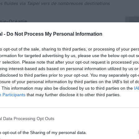
 fluides via Taipei vers de nombreuses destinations
Asie–Océanie
tralien intervient dans un contexte de reprise et de
l -
Do Not Process My Personal Information
 post-pandémie. La route entre l’Australie et l’Asie
eurs acteurs majeurs, dont China Airlines, EVA Air,
to opt-out of the sale, sharing to third parties, or processing of your per
 via hub.
formation for targeted advertising by us, please use the below opt-out s
r selection. Please note that after your opt-out request is processed y
r son positionnement premium, comparable à celui de
eing interest-based ads based on personal information utilized by us or
 de gamme, ainsi que par l’utilisation d’appareils
disclosed to third parties prior to your opt-out. You may separately opt-
’Airbus A350, réputé pour ses performances sur les
losure of your personal information by third parties on the IAB’s list of
ité énergétique.
. This information may also be disclosed by us to third parties on the
IA
Participants
that may further disclose it to other third parties.
l Data Processing Opt Outs
o opt-out of the Sharing of my personal data.