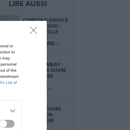
LIRE AUSSI
CONDOR S’ENVOLE
VERS CHICAGO :
UNE NOUVELLE
LIGNE
QUOTIDIENNE...
sonal or
ection to
ou may
RIYAD–BOMBAY :
 personal
RIYADH AIR OUVRE
out of the
SA PREMIÈRE
 downstream
ROUTE
B’s List of
RÉGULIÈRE...
AIR INDIA OUVRE
UNE LIAISON
SAISONNIÈRE
MUMBAI–