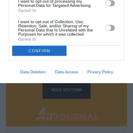
I want to opt-out of processing my
Personal Data for Targeted Advertising.
Opted In
LAISSER UN COMMENTAIRE
I want to opt-out of Collection, Use,
Retention, Sale, and/or Sharing of my
Personal Data that Is Unrelated with the
Purposes for which it was collected.
FAIRE UN DON
Opted In
CONFIRM
Appel aux lecteurs !
Soutenez Air Journal participez
à son
développement !
Data Deletion
Data Access
Privacy Policy
NOUS SOUTENIR