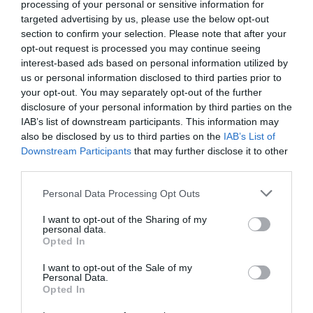
processing of your personal or sensitive information for
targeted advertising by us, please use the below opt-out
Vous avez apprécié l’article ?
section to confirm your selection. Please note that after your
Soutenez-nous, faites un don !
opt-out request is processed you may continue seeing
interest-based ads based on personal information utilized by
us or personal information disclosed to third parties prior to
NOUS SOUTENIR
your opt-out. You may separately opt-out of the further
disclosure of your personal information by third parties on the
IAB’s list of downstream participants. This information may
also be disclosed by us to third parties on the
IAB’s List of
Downstream Participants
that may further disclose it to other
third parties.
PARTAGER L'ARTICLE
Personal Data Processing Opt Outs
I want to opt-out of the Sharing of my
personal data.
Facebook
Twitter
Pinterest
LinkedIn
Email
Print
Opted In
I want to opt-out of the Sale of my
Personal Data.
Opted In
Aucun commentaire !