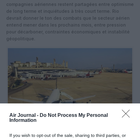
compagnies aériennes restent partagées entre optimisme
de long terme et inquiétudes à très court terme. Rio
devrait donner le ton des combats que le secteur aérien
entend mener dans les prochains mois, entre pression
pour décarboner, contraintes économiques et instabilité
géopolitique.
Air Journal -
Do Not Process My Personal
Information
@Infraero
If you wish to opt-out of the sale, sharing to third parties, or