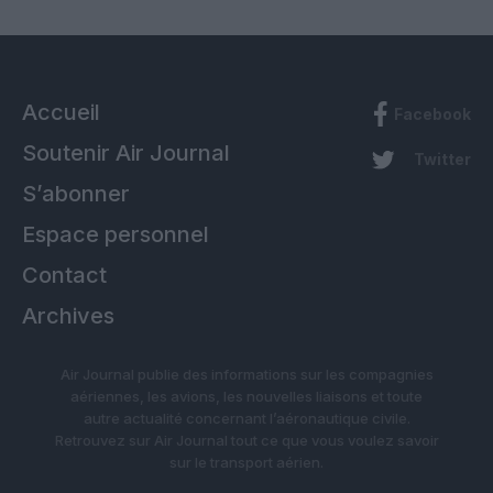
Accueil
Facebook
Soutenir Air Journal
Twitter
S’abonner
Espace personnel
Contact
Archives
Air Journal publie des informations sur les compagnies
aériennes, les avions, les nouvelles liaisons et toute
autre actualité concernant l’aéronautique civile.
Retrouvez sur Air Journal tout ce que vous voulez savoir
sur le transport aérien.