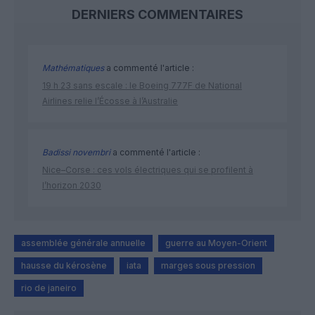
DERNIERS COMMENTAIRES
Mathématiques
a commenté l'article :
19 h 23 sans escale : le Boeing 777F de National
Airlines relie l’Écosse à l’Australie
Badissi novembri
a commenté l'article :
Nice–Corse : ces vols électriques qui se profilent à
l’horizon 2030
assemblée générale annuelle
guerre au Moyen-Orient
hausse du kérosène
iata
marges sous pression
rio de janeiro