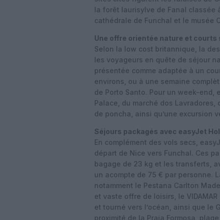
la forêt laurisylve de Fanal classée
cathédrale de Funchal et le musée 
Une offre orientée nature et courts
Selon la low cost britannique, la de
les voyageurs en quête de séjour na
présentée comme adaptée à un court 
environs, ou à une semaine complète 
de Porto Santo. Pour un week-end, 
Palace, du marché dos Lavradores, 
de poncha, ainsi qu’une excursion v
Séjours packagés avec easyJet Ho
En complément des vols secs, easyJ
départ de Nice vers Funchal. Ces pa
bagage de 23 kg et les transferts, a
un acompte de 75 € par personne. L
notamment le Pestana Carlton Madei
et vaste offre de loisirs, le VIDAM
et tourné vers l’océan, ainsi que le
proximité de la Praia Formosa, plage 