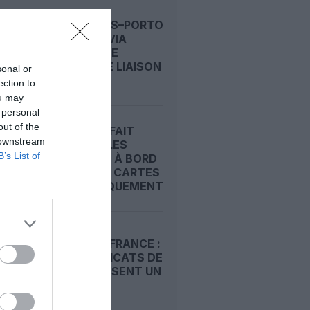
BRUXELLES–PORTO
: TRANSAVIA
OUVRE UNE
NOUVELLE LIAISON
sonal or
LOISIRS...
ection to
ou may
 personal
out of the
EASYJET FAIT
 downstream
MONTER LES
B’s List of
DOUDOUS À BORD
AVEC DES CARTES
D’EMBARQUEMENT...
EASYJET FRANCE :
LES SYNDICATS DE
PNC DÉPOSENT UN
PRÉAVIS...