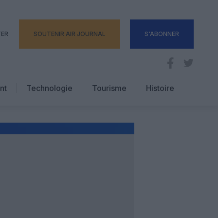
TER
SOUTENIR AIR JOURNAL
S'ABONNER
nt
Technologie
Tourisme
Histoire
Pratique
Hôtellerie
Voyages d’affaires