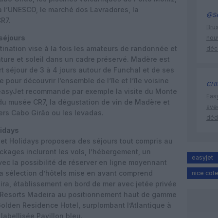
 à l’UNESCO, le marché dos Lavradores, la
@Se
CR7.
Brux
 séjours
nouv
stination vise à la fois les amateurs de randonnée et
déc
ture et soleil dans un cadre préservé. Madère est
séjour de 3 à 4 jours autour de Funchal et de ses
pour découvrir l’ensemble de l’île et l’île voisine
CHE
easyJet recommande par exemple la visite du Monte
Eas
du musée CR7, la dégustation de vin de Madère et
ave
ers Cabo Girão ou les levadas.
déd
lidays
et Holidays proposera des séjours tout compris au
ckages incluront les vols, l’hébergement, un
easyjet
vec la possibilité de réserver en ligne moyennant
a sélection d’hôtels mise en avant comprend
nice cote
ra, établissement en bord de mer avec jetée privée
AR Resorts Madeira au positionnement haut de gamme
 Golden Residence Hotel, surplombant l’Atlantique à
labellisée Pavillon bleu.