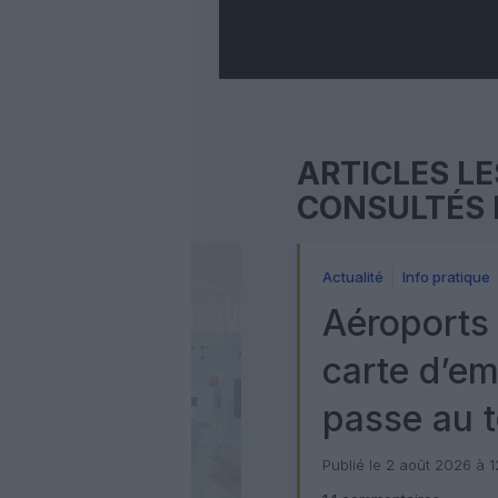
ARTICLES LE
CONSULTÉS 
Actualité
Info pratique
Aéroports 
carte d’e
passe au t
numérique
Publié le 2 août 2026 à 