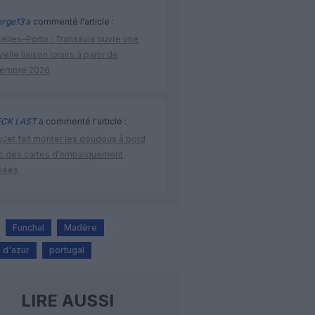
rge13
a commenté l'article :
elles–Porto : Transavia ouvre une
elle liaison loisirs à partir de
embre 2026
CK LAST
a commenté l'article :
yJet fait monter les doudous à bord
c des cartes d’embarquement
iées
Funchal
Madère
 d'azur
portugal
LIRE AUSSI