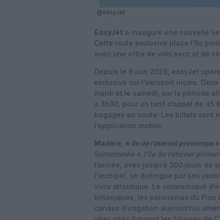
@easyJet
EasyJet
a inauguré une nouvelle lia
Cette route exclusive place l’île po
avec une offre de vols secs et de s
Depuis le 6 juin 2026, easyJet opè
exclusive sur l’aéroport niçois. De
mardi et le samedi, sur la période a
à 3h30, pour un tarif d’appel de 45 € 
bagages en soute. Les billets sont m
l’application mobile.
Madère, «
île de l’éternel printemps
»
Surnommée «
l’île de l’éternel printe
l’année, avec jusqu’à 300 jours de s
l’archipel, se distingue par ses jard
vivre atlantique. Le communiqué d’e
botaniques, les panoramas du Pico d
canaux d’irrigation aujourd’hui amé
sites cités figurent les falaises de