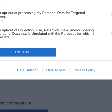
In
z apprécié l’article ?
to opt-out of processing my Personal Data for Targeted
ing.
-nous, faites un don !
In
o opt-out of Collection, Use, Retention, Sale, and/or Sharing
ersonal Data that Is Unrelated with the Purposes for which it
OUS SOUTENIR
lected.
In
CONFIRM
Data Deletion
Data Access
Privacy Policy
Facebook
Twitter
Pinterest
LinkedIn
Email
Print
un commentaire !