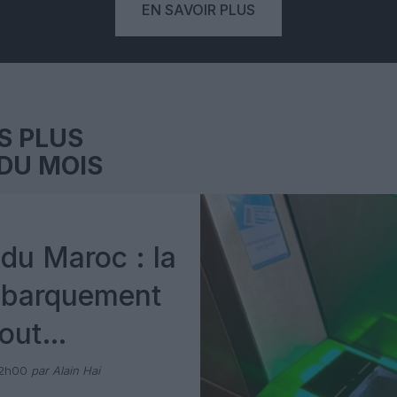
EN SAVOIR PLUS
S PLUS
DU MOIS
du Maroc : la
mbarquement
out
 avec Pax
12h00
par Alain Hai