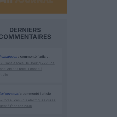
DERNIERS
COMMENTAIRES
hématiques
a commenté l'article :
 23 sans escale : le Boeing 777F de
onal Airlines relie l’Écosse à
stralie
issi novembri
a commenté l'article :
–Corse : ces vols électriques qui se
ilent à l’horizon 2030