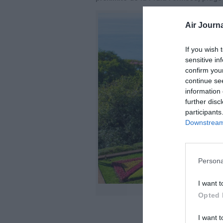
Air Journa
If you wish 
sensitive in
confirm you
continue se
information 
further disc
participants
Downstream 
Persona
I want t
Opted 
I want t