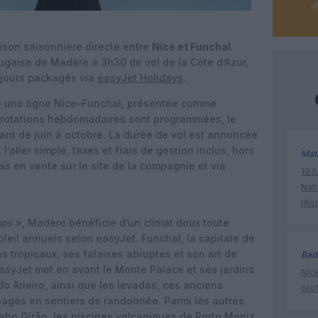
ison saisonnière directe entre
Nice et Funchal
.
rtugaise de Madère à 3h30 de vol de la Côte d’Azur,
éjours packagés via
easyJet Holidays
.
re une ligne Nice–Funchal, présentée comme
ux rotations hebdomadaires sont programmées, le
llant de juin à octobre. La durée de vol est annoncée
l’aller simple, taxes et frais de gestion inclus, hors
Mat
is en vente sur le site de la compagnie et via
19 h
Nati
l’Au
mps
», Madère bénéficie d’un climat doux toute
oleil annuels selon easyJet. Funchal, la capitale de
ins tropicaux, ses falaises abruptes et son art de
Bad
asyJet met en avant le Monte Palace et ses jardins
Nice
o Arieiro, ainsi que les levadas, ces anciens
prof
nagés en sentiers de randonnée. Parmi les autres
 Cabo Girão, les piscines volcaniques de Porto Moniz,