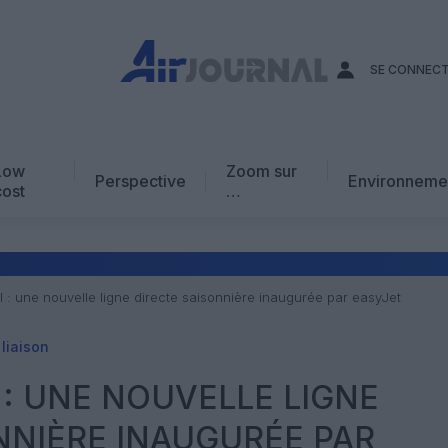
SE CONNEC
Low
Zoom sur
Perspective
Environneme
cost
…
Edito
En chiffres
Avis d’expert
 : une nouvelle ligne directe saisonnière inaugurée par easyJet
AJ Académie
liaison
Vidéo
: UNE NOUVELLE LIGNE
NNIÈRE INAUGURÉE PAR