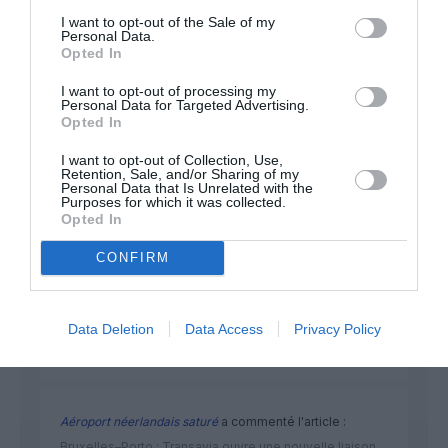
I want to opt-out of the Sale of my
Personal Data.
Opted In
NOUS SOUTENIR
I want to opt-out of processing my
Personal Data for Targeted Advertising.
Opted In
I want to opt-out of Collection, Use,
Retention, Sale, and/or Sharing of my
Personal Data that Is Unrelated with the
Purposes for which it was collected.
Opted In
DERNIERS COMMENTAIRES
CONFIRM
Autre ligne espérée :
a commenté l'article :
Bruxelles–Porto : Transavia ouvre une nouvelle liaison
Data Deletion
Data Access
Privacy Policy
loisirs à partir de décembre 2026
Aéroport néerlandais saturé
a commenté l'article :
Bruxelles–Porto : Transavia ouvre une nouvelle liaison