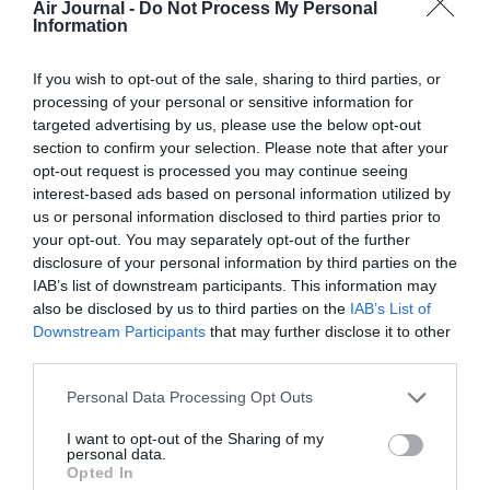
PARTAGER L'ARTICLE
Air Journal -
Do Not Process My Personal
Information
If you wish to opt-out of the sale, sharing to third parties, or
processing of your personal or sensitive information for
Facebook
Twitter
Pinterest
LinkedIn
Email
Print
targeted advertising by us, please use the below opt-out
section to confirm your selection. Please note that after your
opt-out request is processed you may continue seeing
interest-based ads based on personal information utilized by
Aucun commentaire !
us or personal information disclosed to third parties prior to
your opt-out. You may separately opt-out of the further
disclosure of your personal information by third parties on the
LAISSER UN COMMENTAIRE
IAB’s list of downstream participants. This information may
also be disclosed by us to third parties on the
IAB’s List of
Downstream Participants
that may further disclose it to other
third parties.
FAIRE UN DON
Personal Data Processing Opt Outs
Appel aux lecteurs !
I want to opt-out of the Sharing of my
Soutenez Air Journal participez
à son
personal data.
Opted In
développement !