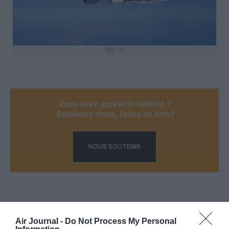
@El Al
Vous avez apprécié l’article ?
Soutenez-nous, faites un don !
NOUS SOUTENIR
PARTAGER L'ARTICLE
Air Journal -
Do Not Process My Personal