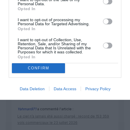
Personal Data.
NOUS SOUTENIR
Opted In
I want to opt-out of processing my
Personal Data for Targeted Advertising.
Opted In
I want to opt-out of Collection, Use,
Retention, Sale, and/or Sharing of my
Personal Data that Is Unrelated with the
DERNIERS COMMENTAIRES
Purposes for which it was collected.
Opted In
CONFIRM
SERGE13
a commenté l'article :
Flynas ouvre une ligne directe entre Médine et
Bruxelles
Data Deletion
Data Access
Privacy Policy
Yahman971
a commenté l'article :
Le ciel n’a jamais été aussi chargé : record de 153 359
vols commerciaux le 23 juillet 2026