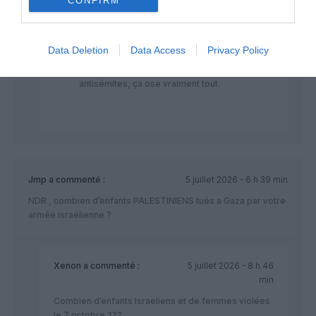
CONFIRM
maîtrisez ?
Comparer la démocratie israélienne à la
théocratie obscurantiste totalitaire des
Data Deletion
Data Access
Privacy Policy
mollahs et de leurs nervis criminels
massacreurs du peuple iranien… Les
antisémites, ça ose vraiment tout.
Jmp
a commenté :
5 juillet 2026 - 6 h 39 min
NDR , combien d’enfants PALESTINIENS tués a Gaza par votre
armée israélienne ?
Xenon
a commenté :
5 juillet 2026 - 8 h 46
min
Combien d’enfants Israeliens et de femmes violées
le 7 octobre ???