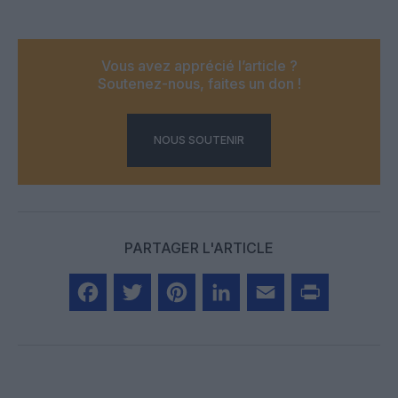
Vous avez apprécié l’article ?
Soutenez-nous, faites un don !
NOUS SOUTENIR
PARTAGER L'ARTICLE
Facebook
Twitter
Pinterest
LinkedIn
Email
Print