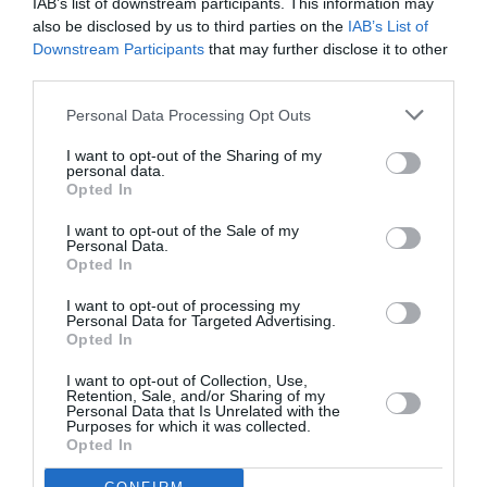
IAB’s list of downstream participants. This information may
min
also be disclosed by us to third parties on the
IAB’s List of
Downstream Participants
that may further disclose it to other
Alors personnellement je conseillerais de juste se
third parties.
taire. Sinon c’est pas juste des droites qui vont partir
et sans extrême. A tchao bon dimanche
Personal Data Processing Opt Outs
I want to opt-out of the Sharing of my
personal data.
Opted In
démocratie
a commenté :
5 juillet 2026 - 10 h 20
min
I want to opt-out of the Sale of my
Israel était une démocratie et est devenu une
Personal Data.
Opted In
dictature militaro-religieuse .Comparable en
certains points à l’Iran: une seule religion ,des ”
I want to opt-out of processing my
guides ” , une armée et le désir d’éradiquer un
Personal Data for Targeted Advertising.
ennemi …..
Opted In
I want to opt-out of Collection, Use,
Retention, Sale, and/or Sharing of my
Shôgun
a commenté :
5 juillet 2026 - 18
Personal Data that Is Unrelated with the
Purposes for which it was collected.
h 27 min
Opted In
N’importe quoi !
Et si vous parliez de sujets que vous