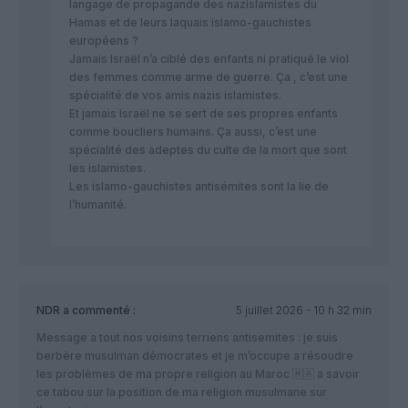
langage de propagande des nazislamistes du
Hamas et de leurs laquais islamo-gauchistes
européens ?
Jamais Israël n’a ciblé des enfants ni pratiqué le viol
des femmes comme arme de guerre. Ça , c’est une
spécialité de vos amis nazis islamistes.
Et jamais Israël ne se sert de ses propres enfants
comme boucliers humains. Ça aussi, c’est une
spécialité des adeptes du culte de la mort que sont
les islamistes.
Les islamo-gauchistes antisémites sont la lie de
l’humanité.
NDR
a commenté :
5 juillet 2026 - 10 h 32 min
Message a tout nos voisins terriens antisemites : je suis
berbère musulman démocrates et je m’occupe a résoudre
les problèmes de ma propre religion au Maroc 🇲🇦 a savoir
ce tabou sur la position de ma religion musulmane sur