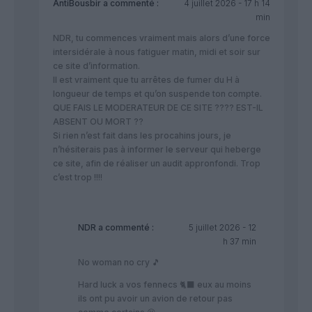
AntiBousbir
a commenté :
4 juillet 2026 - 17 h 14
min
NDR, tu commences vraiment mais alors d’une force
intersidérale à nous fatiguer matin, midi et soir sur
ce site d’information.
Il est vraiment que tu arrêtes de fumer du H à
longueur de temps et qu’on suspende ton compte.
QUE FAIS LE MODERATEUR DE CE SITE ???? EST-IL
ABSENT OU MORT ??
Si rien n’est fait dans les procahins jours, je
n’hésiterais pas à informer le serveur qui heberge
ce site, afin de réaliser un audit appronfondi. Trop
c’est trop !!!!
NDR
a commenté :
5 juillet 2026 - 12
h 37 min
No woman no cry 🎵
Hard luck a vos fennecs 🐈‍⬛ eux au moins
ils ont pu avoir un avion de retour pas