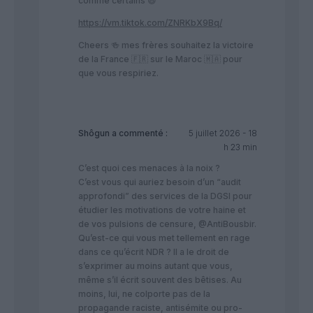
comme certains 😆
https://vm.tiktok.com/ZNRKbX9Bq/
Cheers 🍻 mes frères souhaitez la victoire
de la France 🇫🇷 sur le Maroc 🇲🇦 pour
que vous respiriez.
Shôgun
a commenté :
5 juillet 2026 - 18
h 23 min
C’est quoi ces menaces à la noix ?
C’est vous qui auriez besoin d’un “audit
approfondi” des services de la DGSI pour
étudier les motivations de votre haine et
de vos pulsions de censure, @AntiBousbir.
Qu’est-ce qui vous met tellement en rage
dans ce qu’écrit NDR ? Il a le droit de
s’exprimer au moins autant que vous,
même s’il écrit souvent des bêtises. Au
moins, lui, ne colporte pas de la
propagande raciste, antisémite ou pro-