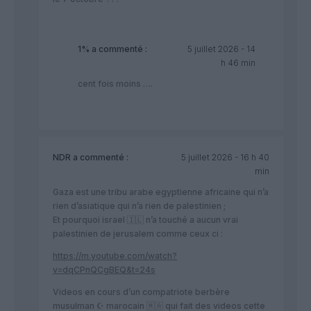
1%
a commenté :
5 juillet 2026 - 14
h 46 min
cent fois moins ….
NDR
a commenté :
5 juillet 2026 - 16 h 40
min
Gaza est une tribu arabe egyptienne africaine qui n’a
rien d’asiatique qui n’a rien de palestinien ;
Et pourquoi israel 🇮🇱 n’a touché a aucun vrai
palestinien de jerusalem comme ceux ci :
https://m.youtube.com/watch?
v=dqCPnQCgBEQ&t=24s
Videos en cours d’un compatriote berbère
musulman ☪️ marocain 🇲🇦 qui fait des videos cette