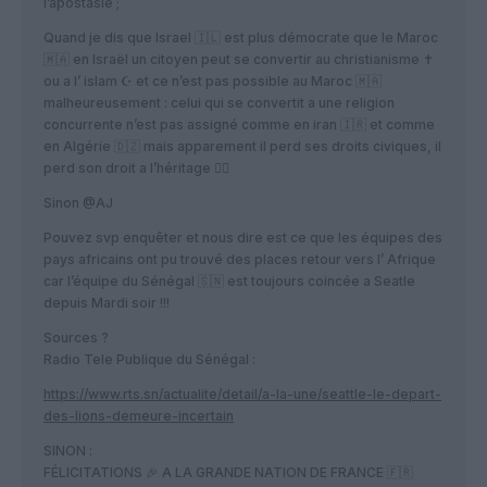
l’apostasie ;
Quand je dis que Israel 🇮🇱 est plus démocrate que le Maroc
🇲🇦 en Israël un citoyen peut se convertir au christianisme ✝️
ou a l’ islam ☪️ et ce n’est pas possible au Maroc 🇲🇦
malheureusement : celui qui se convertit a une religion
concurrente n’est pas assigné comme en iran 🇮🇷 et comme
en Algérie 🇩🇿 mais apparement il perd ses droits civiques, il
perd son droit a l’héritage 🤦‍♂️
Sinon @AJ
Pouvez svp enquêter et nous dire est ce que les équipes des
pays africains ont pu trouvé des places retour vers l’ Afrique
car l’équipe du Sénégal 🇸🇳 est toujours coincée a Seatle
depuis Mardi soir !!!
Sources ?
Radio Tele Publique du Sénégal :
https://www.rts.sn/actualite/detail/a-la-une/seattle-le-depart-
des-lions-demeure-incertain
SINON :
FÉLICITATIONS 🎉 A LA GRANDE NATION DE FRANCE 🇫🇷