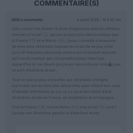
COMMENTAIRE(S)
NDR
a commenté :
4 juillet 2026 - 15 h 55 min
Sans vouloir me donner le droit d’ingérence dans les affaires
internes d’ israel 🇮🇱 qui est un pays plus démocratique que
la France 🇫🇷 et le Maroc 🇲🇦, j’avais conseillé a beaucoup
de mes amis séfarades habitant en israel de ne pas voter
pour Mr Natayahu beaucoup d’entre eux m’avaient répondu
qu’il serait meilleur que son prédécesseur mais tous
aujourd’hui ils me disent que j’avais raison d’avoir voté 🗳 pour
un parti d’extrême droite ;
Tout ce que je peux conseiller aux séfarades d’origine
marocains est de faire des démarches pour refaire leur carte
d’identité chérifienne au cas où il y aurai des chefs d’état
d’extrême-droite en France, en Angleterre et en Espagne…
Vive la France 🇫🇷, vive le Maroc 🇲🇦 vive israel 🇮🇱 vive l’
Europe non d’extrême gauche ni d’extrême droite.