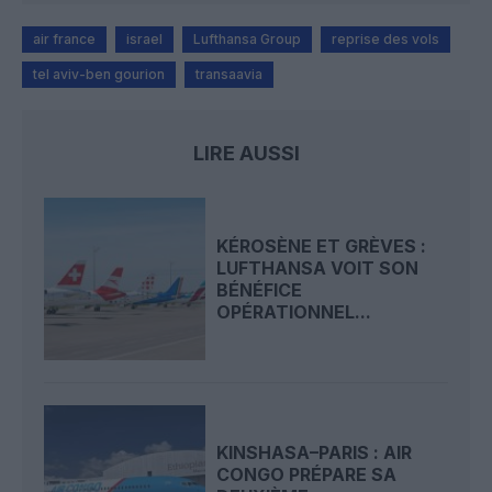
air france
israel
Lufthansa Group
reprise des vols
tel aviv-ben gourion
transaavia
LIRE AUSSI
KÉROSÈNE ET GRÈVES :
LUFTHANSA VOIT SON
BÉNÉFICE
OPÉRATIONNEL...
KINSHASA–PARIS : AIR
CONGO PRÉPARE SA