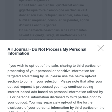
opinions religieuses ?
On sait bien, aujourd’hui, qu’internet est une
gigantesque foire d’empoigne où chacun veut
donner son avis, critiquer, incendier, rabaisser,
humilier, mépriser, conspuer, vilipender, agonir
d’insultes en tous genres…
On se demande néanmoins si ces internautes
savent sur quel(s) site(s) ils mettent les pieds
lorsqu’il sortent le stylo à venin, la plume
empoisonnée, ou pire, le crayon à prosélytisme ?
Air Journal -
Do Not Process My Personal
Mais que vient faire ce commentaire sur ce site ?
Information
Son auteur a-t-il un instant conscience qu’il vient de
perdre toute crédibilité pour ses commentaires
futurs, puisque l’on saura que son premier objectif
If you wish to opt-out of the sale, sharing to third parties, or
n’est pas, comme pour 95% des internautes sur ce
processing of your personal or sensitive information for
site, de commenter les articles publiés, mais de
targeted advertising by us, please use the below opt-out
faire passer des messages en contradiction totale
section to confirm your selection. Please note that after your
avec les objectifs de ce site d’INFORMATION et pas
opt-out request is processed you may continue seeing
de PROPAGANDE ?
interest-based ads based on personal information utilized by
us or personal information disclosed to third parties prior to
your opt-out. You may separately opt-out of the further
disclosure of your personal information by third parties on the
tarasboulaba
a commenté :
4 juillet 2026 - 22 h 37