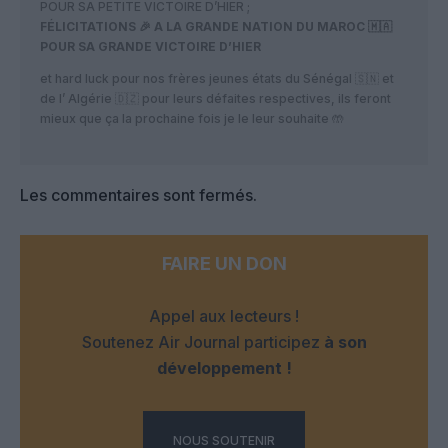
POUR SA PETITE VICTOIRE D’HIER ;
FÉLICITATIONS 🎉 A LA GRANDE NATION DU MAROC 🇲🇦
POUR SA GRANDE VICTOIRE D’HIER
et hard luck pour nos frères jeunes états du Sénégal 🇸🇳 et
de l’ Algérie 🇩🇿 pour leurs défaites respectives, ils feront
mieux que ça la prochaine fois je le leur souhaite 🤲
Les commentaires sont fermés.
FAIRE UN DON
Appel aux lecteurs !
Soutenez Air Journal participez
à son
développement !
NOUS SOUTENIR