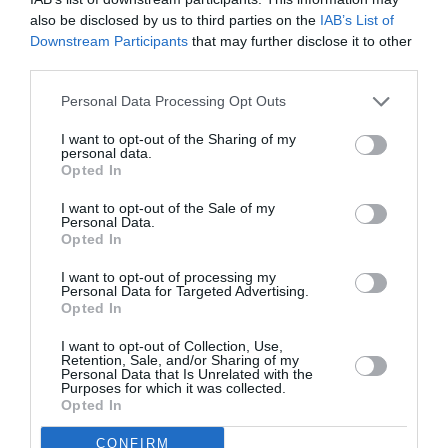
also be disclosed by us to third parties on the
IAB’s List of
Downstream Participants
that may further disclose it to other
COMMENTAIRE(S)
third parties.
Personal Data Processing Opt Outs
Yoann
a commenté :
7 juillet 2026 - 11 h 59 min
I want to opt-out of the Sharing of my
Un excellent produit / service en classe affaires !
personal data.
Opted In
RÉPONDRE
I want to opt-out of the Sale of my
Personal Data.
Opted In
Alexis
a commenté :
7 juillet 2026 - 12 h 09 min
I want to opt-out of processing my
Pile à l’heure, 5 ans après l’arrivée du fond d’investissement
Personal Data for Targeted Advertising.
et comme prévu.
Opted In
Ça serait dommage de faire une Air Europ avec une
I want to opt-out of Collection, Use,
compagnie non européenne.
Retention, Sale, and/or Sharing of my
IAG ou AFKLM oseront elles franchir le Rhin/Rubicon et entrer
Personal Data that Is Unrelated with the
dans le pré carré de Lufthansa ? Pourquoi écarter d’emblée
Purposes for which it was collected.
Opted In
ces groupes si ce n’est heurter la susceptibilité de Lufthansa
?
CONFIRM
La flotte est très jeune et le gros des investissements