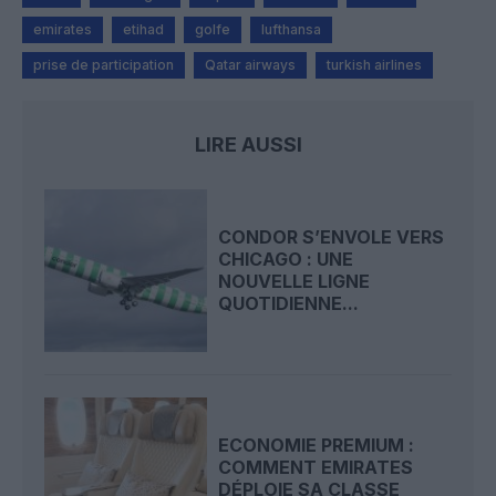
emirates
etihad
golfe
lufthansa
prise de participation
Qatar airways
turkish airlines
LIRE AUSSI
CONDOR S’ENVOLE VERS
CHICAGO : UNE
NOUVELLE LIGNE
QUOTIDIENNE...
ECONOMIE PREMIUM :
COMMENT EMIRATES
DÉPLOIE SA CLASSE