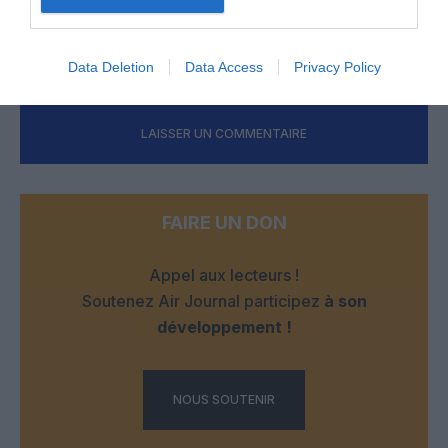
semble passé pour récolter les fruits.
RÉPONDRE
Data Deletion
Data Access
Privacy Policy
LAISSER UN COMMENTAIRE
FAIRE UN DON
Appel aux lecteurs !
Soutenez Air Journal participez
à son
développement !
NOUS SOUTENIR