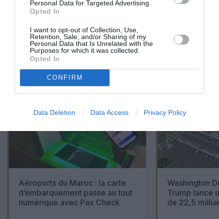
Personal Data for Targeted Advertising.
Opted In
I want to opt-out of Collection, Use,
Retention, Sale, and/or Sharing of my
Personal Data that Is Unrelated with the
01
Purposes for which it was collected.
/
05
ARTICLES LES PLUS
Opted In
CONSULTÉS DU MOIS
CONFIRM
Data Deletion
Data Access
Privacy Policy
Aéroports du Maroc : la carte
Washington Du
d’embarquement passe au tout
Trump lance u
numérique avec Pax Check
de 22,5 millia