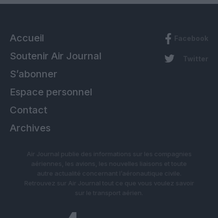
Accueil
Facebook
Soutenir Air Journal
Twitter
S’abonner
Espace personnel
Contact
Archives
Air Journal publie des informations sur les compagnies
aériennes, les avions, les nouvelles liaisons et toute
autre actualité concernant l’aéronautique civile.
Retrouvez sur Air Journal tout ce que vous voulez savoir
sur le transport aérien.