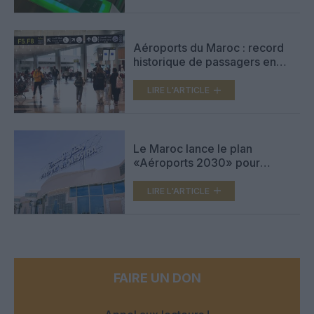
Aéroports du Maroc : record
historique de passagers en
2025 et cap sur la stratégie
Aéroport 2030
LIRE L'ARTICLE
Le Maroc lance le plan
«Aéroports 2030» pour
l’accueil de la Coupe du Monde
de football en 2030
LIRE L'ARTICLE
FAIRE UN DON