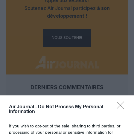
Appel aux lecteurs !
Soutenez Air Journal participez
à son
développement !
NOUS SOUTENIR
DERNIERS COMMENTAIRES
Air Journal -
Do Not Process My Personal
Serge13
a commenté l'article :
Information
Ryanair au Maroc : un programme hivernal record pour
relier le Royaume à 14 pays européens
If you wish to opt-out of the sale, sharing to third parties, or
processing of your personal or sensitive information for