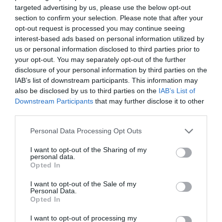
targeted advertising by us, please use the below opt-out
section to confirm your selection. Please note that after your
@ NDR
a commenté l'article :
opt-out request is processed you may continue seeing
Il s’est masturbé sur une passagère endormie : trois ans
interest-based ads based on personal information utilized by
de prison et interdiction de séjour en Thaïlande
us or personal information disclosed to third parties prior to
your opt-out. You may separately opt-out of the further
disclosure of your personal information by third parties on the
IAB’s list of downstream participants. This information may
also be disclosed by us to third parties on the
IAB’s List of
Downstream Participants
that may further disclose it to other
ABONNEMENT
third parties.
Personal Data Processing Opt Outs
I want to opt-out of the Sharing of my
PUBLICITÉ
PSEUDONYME
COMMENTAIRE
personal data.
MASQUÉE
RÉSERVÉ
INSTANTANÉ
Opted In
I want to opt-out of the Sale of my
Personal Data.
Opted In
EN SAVOIR PLUS
I want to opt-out of processing my