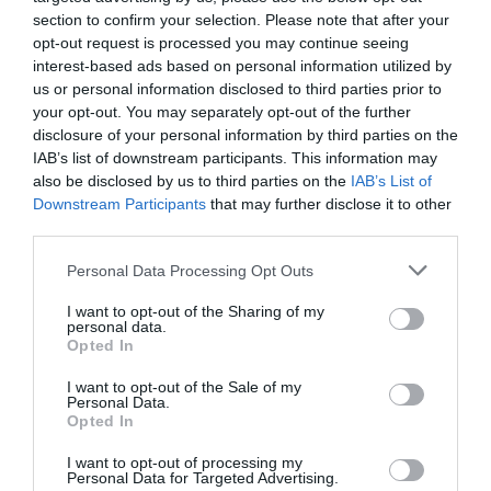
développement !
section to confirm your selection. Please note that after your
opt-out request is processed you may continue seeing
interest-based ads based on personal information utilized by
us or personal information disclosed to third parties prior to
NOUS SOUTENIR
your opt-out. You may separately opt-out of the further
disclosure of your personal information by third parties on the
IAB’s list of downstream participants. This information may
also be disclosed by us to third parties on the
IAB’s List of
Downstream Participants
that may further disclose it to other
third parties.
Personal Data Processing Opt Outs
DERNIERS COMMENTAIRES
I want to opt-out of the Sharing of my
personal data.
Opted In
Mathématiques
a commenté l'article :
I want to opt-out of the Sale of my
19 h 23 sans escale : le Boeing 777F de National
Personal Data.
Airlines relie l’Écosse à l’Australie
Opted In
I want to opt-out of processing my
Personal Data for Targeted Advertising.