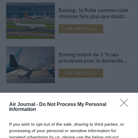
Boeing : la flotte commerciale
chinoise fera plus que doubler
d’ici 2043
LIRE L'ARTICLE
Boeing relève de 3 % ses
prévisions pour la demande
d’avions de ligne sur 20 ans
LIRE L'ARTICLE
Air Journal -
Do Not Process My Personal
Information
FAIRE UN DON
If you wish to opt-out of the sale, sharing to third parties, or
Appel aux lecteurs !
processing of your personal or sensitive information for
Soutenez Air Journal participez
à son
targeted advertising by us, please use the below opt-out