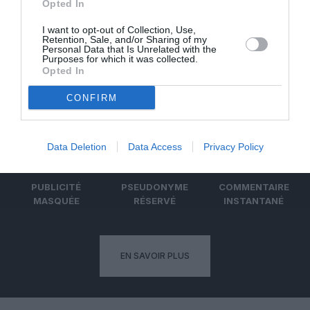
Badissi novembri
a commenté l'article :
Opted In
Nice–Corse : ces vols électriques qui se profilent à
I want to opt-out of Collection, Use,
l’horizon 2030
Retention, Sale, and/or Sharing of my
Personal Data that Is Unrelated with the
Purposes for which it was collected.
Opted In
CONFIRM
ABONNEMENT
Data Deletion
Data Access
Privacy Policy
PUBLICITÉ
PSEUDONYME
COMMENTAIRE
MASQUÉE
RÉSERVÉ
INSTANTANÉ
EN SAVOIR PLUS