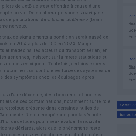
 pilote de JetBlue s’est effondré à cause d’une
 inapte au vol. De nombreux personnels navigants
737
as de palpitations, de «
brume cérébrale
» (brain
Risq
tème nerveux.
Boe
 taux de signalements a bondi : on serait passé de
être
 vols en 2014 à plus de 100 en 2024. Malgré
ts et médecins, les acteurs du transport aérien, en
s aériennes, insistent sur la rareté statistique et
Tony
 les normes en vigueur. Toutefois, certains experts
Risq
es, notamment un contrôle renforcé des systèmes de
Boe
crue des symptômes chez les équipages après
être
 plus d’une décennie, des chercheurs et anciens
entiels de ces contaminations, notamment sur le rôle
avions 
eurotoxique présente dans certaines huiles de
l’Agence de l’Union européenne pour la sécurité
fumée to
d’hui des études pour mieux évaluer la nocivité
ncidents déclarés, alors que le phénomène reste
aute de mesures systématiques en situation réelle.