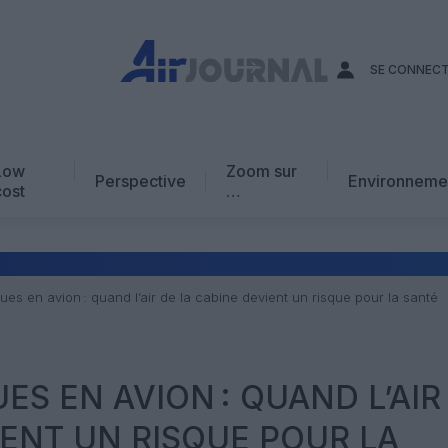
SE CONNEC
Low
Zoom sur
Perspective
Environneme
cost
…
Edito
En chiffres
Avis d’expert
es en avion : quand l’air de la cabine devient un risque pour la santé
AJ Académie
Vidéo
ES EN AVION : QUAND L’AIR
IENT UN RISQUE POUR LA