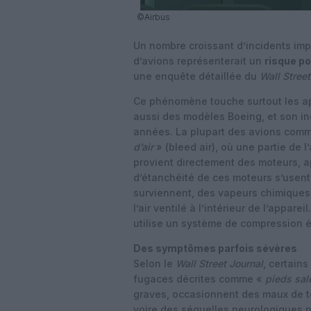
©Airbus
Un nombre croissant d’incidents im
d’avions représenterait un
risque p
une enquête détaillée du
Wall Street
Ce phénomène touche surtout les ap
aussi des modèles Boeing, et son in
années. La plupart des avions comm
d’air
» (bleed air), où une partie de 
provient directement des moteurs, ap
d’étanchéité de ces moteurs s’usent 
surviennent, des vapeurs chimiques
l’air ventilé à l’intérieur de l’appare
utilise un système de compression 
Des symptômes parfois sévères
Selon le
Wall Street Journal
, certain
fugaces décrites comme «
pieds sal
graves, occasionnent des maux de tê
voire des séquelles neurologiques p