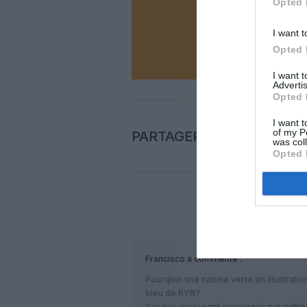
Opted 
I want t
N
Opted 
I want 
Advertis
Opted 
I want t
of my P
PARTAGER L'ARTICLE
was col
Opted 
COM
Francisco
a commenté :
Pourquoi une cabine verte en illustratio
bleu de RYR?
Car eux aussi sont concernés par cette