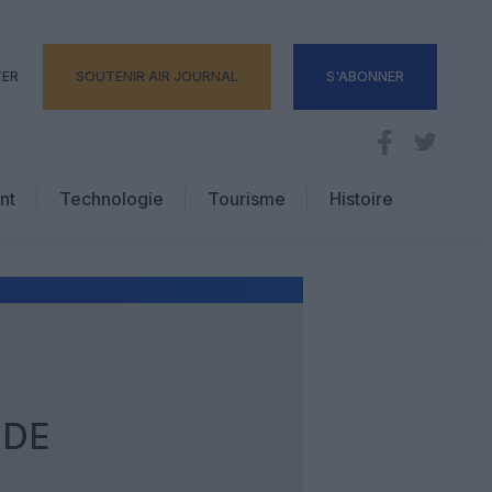
TER
SOUTENIR AIR JOURNAL
S'ABONNER
nt
Technologie
Tourisme
Histoire
Pratique
Hôtellerie
Voyages d’affaires
 DE