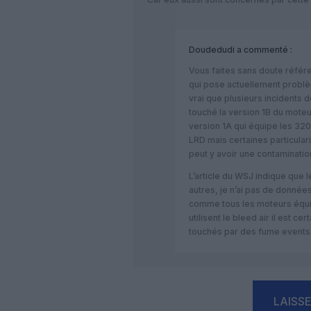
Doudedudi
a commenté :
Vous faites sans doute référ
qui pose actuellement problè
vrai que plusieurs incidents 
touché la version 1B du moteu
version 1A qui équipe les 32
LRD mais certaines particularit
peut y avoir une contamination
L’article du WSJ indique que 
autres, je n’ai pas de données
comme tous les moteurs équi
utilisent le bleed air il est c
touchés par des fume events
LAISS