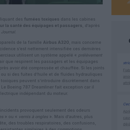
pliquant des
fumées toxiques
dans les cabines
our la santé des équipages et passagers
, d’après
 Journal
.
pareils de la famille
Airbus A320
, mais concerne
cidence s’est nettement intensifiée ces dernières
erciaux utilisent un système appelé «
prélèvement
l’air que respirent les passagers et les équipages
stri
rès avoir été compressée et chauffée. Si les joints
Fia
ou si des fuites d’huile et de fluides hydrauliques
ano
 toxiques peuvent s’introduire discrètement dans
attr
il. Le Boeing 787 Dreamliner fait exception car il
électrique indépendant du moteur.
Ceci
s incidents provoquent seulement des odeurs
Apr
es
» ou «
vernis à ongles
». Mais d’autres, plus
cau
te, des troubles respiratoires, des confusions,
déjà
ersistantes similaires à des commotions