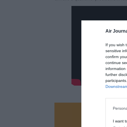
Air Journa
If you wish 
sensitive in
confirm you
continue se
information 
further disc
participants
Downstream 
Persona
Vous ave
I want t
Soutenez