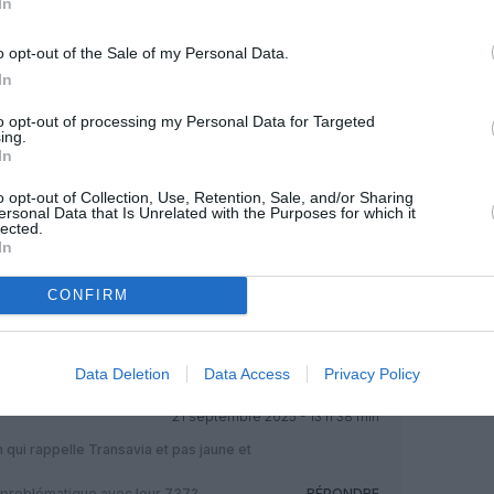
In
o opt-out of the Sale of my Personal Data.
OUS SOUTENIR
In
to opt-out of processing my Personal Data for Targeted
ing.
In
o opt-out of Collection, Use, Retention, Sale, and/or Sharing
ersonal Data that Is Unrelated with the Purposes for which it
lected.
In
Facebook
Twitter
Pinterest
LinkedIn
Email
Print
CONFIRM
MENTAIRE(S)
Data Deletion
Data Access
Privacy Policy
21 septembre 2025 - 13 h 38 min
n qui rappelle Transavia et pas jaune et
 problématique avec leur 737?
RÉPONDRE