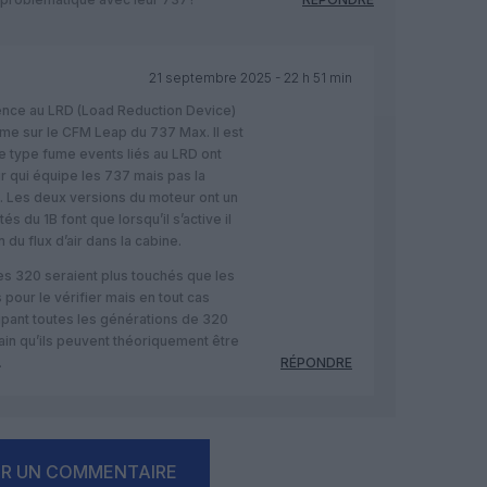
21 septembre 2025 - 22 h 51 min
ence au LRD (Load Reduction Device)
me sur le CFM Leap du 737 Max. Il est
de type fume events liés au LRD ont
r qui équipe les 737 mais pas la
0. Les deux versions du moteur ont un
és du 1B font que lorsqu’il s’active il
 du flux d’air dans la cabine.
les 320 seraient plus touchés que les
 pour le vérifier mais en tout cas
pant toutes les générations de 320
ertain qu’ils peuvent théoriquement être
.
RÉPONDRE
ER UN COMMENTAIRE