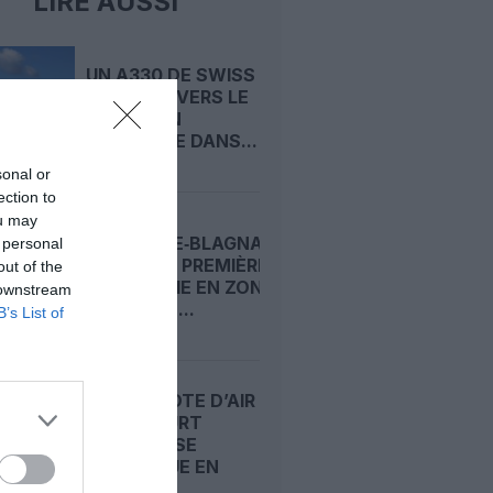
LIRE AUSSI
UN A330 DE SWISS
DÉROUTÉ VERS LE
MAINE : UN
« INCENDIE DANS...
sonal or
ection to
ou may
TOULOUSE‑BLAGNAC
 personal
OUVRE SA PREMIÈRE
out of the
PHARMACIE EN ZONE
 downstream
PUBLIQUE,...
B’s List of
UN COPILOTE D’AIR
INDIA MEURT
D’UNE CRISE
CARDIAQUE EN
ESCALE...