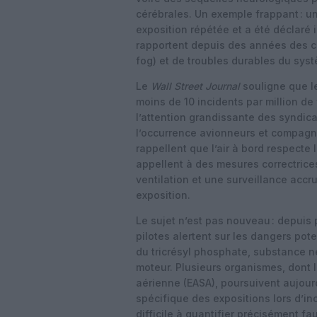
cérébrales. Un exemple frappant : un
exposition répétée et a été déclaré
rapportent depuis des années des c
fog) et de troubles durables du sys
Le
Wall Street Journal
souligne que le
moins de 10 incidents par million de
l’attention grandissante des syndica
l’occurrence avionneurs et compagnie
rappellent que l’air à bord respecte
appellent à des mesures correctric
ventilation et une surveillance ac
exposition.
Le sujet n’est pas nouveau : depuis
pilotes alertent sur les dangers pot
du tricrésyl phosphate, substance n
moteur. Plusieurs organismes, dont 
aérienne (EASA), poursuivent aujour
spécifique des expositions lors d’i
difficile à quantifier précisément f