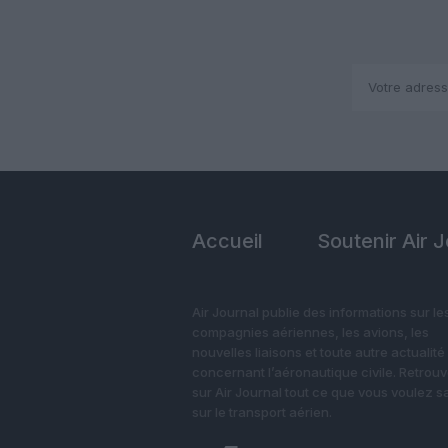
Accueil
Soutenir Air 
Air Journal publie des informations sur le
compagnies aériennes, les avions, les
nouvelles liaisons et toute autre actualité
concernant l’aéronautique civile. Retrou
sur Air Journal tout ce que vous voulez s
sur le transport aérien.