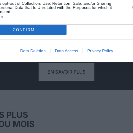
PSEUDONYME
o opt-out of Collection, Use, Retention, Sale, and/or Sharing
ersonal Data that Is Unrelated with the Purposes for which it
RÉSERVÉ
lected.
In
'une
Votre pseudonyme est validé à
Vo
CONFIRM
deaux
partir de votre adresse mail,
eure
empêchant qu'un autre lecteur
com
.
publie un commentaire à votre
place.
mo
Data Deletion
Data Access
Privacy Policy
EN SAVOIR PLUS
S PLUS
DU MOIS