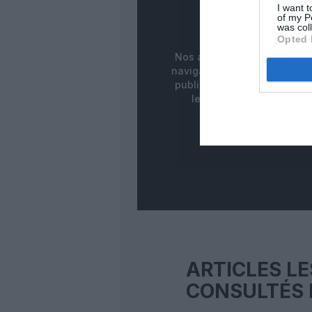
PUBLICITÉ
I want t
of my P
MASQUÉE
was col
Opted 
Nos abonnés bénéficient d
navigation fluide sans ban
publicitaires pour une meill
lecture de nos contenus
ARTICLES LE
CONSULTÉS 