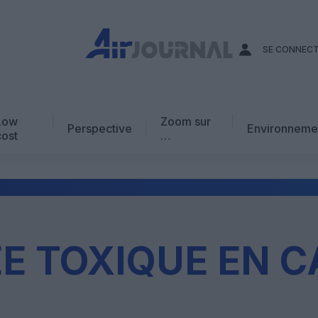
SE CONNEC
Low
Zoom sur
Perspective
Environneme
cost
…
Edito
En chiffres
Avis d’expert
AJ Académie
E TOXIQUE EN C
Vidéo