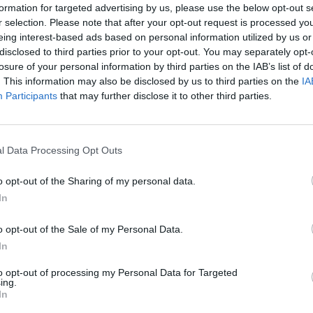
pour la santé
Publié le 21 septembre 2025 à 10h00
par Alain Hai
formation for targeted advertising by us, please use the below opt-out s
Pyr
r selection. Please note that after your opt-out request is processed y
Un nombre croissant d’incidents impliquant des fumées
l’Ég
eing interest-based ads based on personal information utilized by us or
toxiques dans les cabines d’avions représenterait un risque
mal
pour la santé des équipages et passagers, d’après une
disclosed to third parties prior to your opt-out. You may separately opt-
enquête détaillée du Wall Street Journal. Ce phénomène
losure of your personal information by third parties on the IAB’s list of
2 commentaires
touche surtout les appareils de la famille Airbus A320, mais
LIRE L'ARTICLE
concerne aussi des modèles Boeing, et son incidence s’est
. This information may also be disclosed by us to third parties on the
IA
nettement intensifiée ces dernières […]
Luf
Participants
that may further disclose it to other third parties.
A380
hub
pay
l Data Processing Opt Outs
o opt-out of the Sharing of my personal data.
In
o opt-out of the Sale of my Personal Data.
In
ABONNEMENT
to opt-out of processing my Personal Data for Targeted
ing.
In