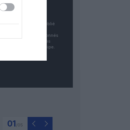
COMMENTAIRE
INSTANTANÉ
tre commentaire est publié
instantanément. Les
mentaires des non-abonnés
ne sont publiés qu'après
dération par notre équipe.
01
/
05