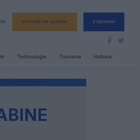
TER
SOUTENIR AIR JOURNAL
S'ABONNER
nt
Technologie
Tourisme
Histoire
Pratique
Hôtellerie
Voyages d’affaires
ABINE