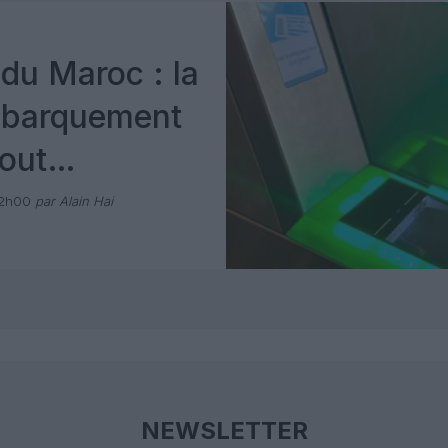
du Maroc : la
mbarquement
out
 avec Pax
12h00
par Alain Hai
NEWSLETTER