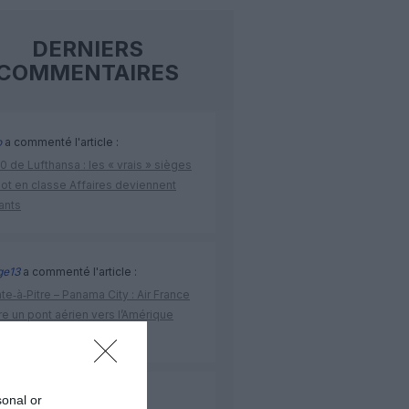
DERNIERS
COMMENTAIRES
o
a commenté l'article :
 de Lufthansa : les « vrais » sièges
lot en classe Affaires deviennent
ants
ge13
a commenté l'article :
te‑à‑Pitre – Panama City : Air France
e un pont aérien vers l’Amérique
ne
sonal or
ge13
a commenté l'article :