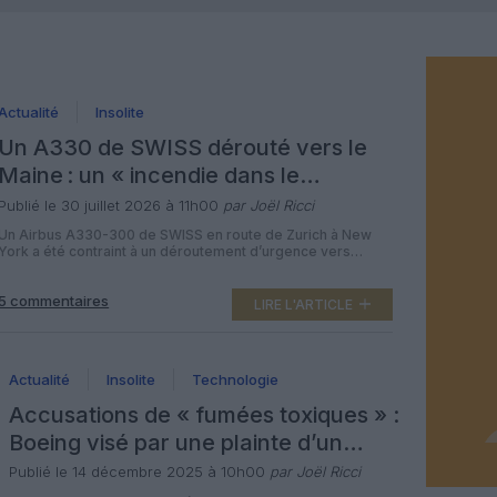
Actualité
Insolite
Un A330 de SWISS dérouté vers le
Maine : un « incendie dans le
cockpit » devenu « fumée en
Publié le 30 juillet 2026 à 11h00
par Joël Ricci
cabine »
Un Airbus A330-300 de SWISS en route de Zurich à New
York a été contraint à un déroutement d’urgence vers
Bangor (Maine) le 27 juillet 2026, après un problème de
fumée à bord signalé par l’équipage, initialement décrit
5 commentaires
comme un « incendie actif dans le cockpit » dans les
LIRE L'ARTICLE
échanges radio et les premiers communiqués, puis
requalifié […]
Actualité
Insolite
Technologie
Accusations de « fumées toxiques » :
Boeing visé par une plainte d’un
passager américain
Publié le 14 décembre 2025 à 10h00
par Joël Ricci