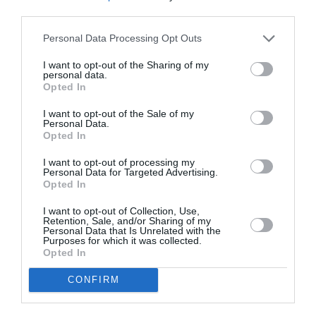
third parties.
Appel aux lecteurs !
Soutenez Air Journal participez
à son
Personal Data Processing Opt Outs
développement !
I want to opt-out of the Sharing of my
personal data.
Opted In
NOUS SOUTENIR
I want to opt-out of the Sale of my
Personal Data.
Opted In
I want to opt-out of processing my
Personal Data for Targeted Advertising.
Opted In
I want to opt-out of Collection, Use,
Retention, Sale, and/or Sharing of my
DERNIERS COMMENTAIRES
Personal Data that Is Unrelated with the
Purposes for which it was collected.
Opted In
atplhkt
a commenté l'article :
CONFIRM
Contrôles aux frontières entre l’Espagne et l’Italie : des
arrivées plus longues, des correspondances à risque