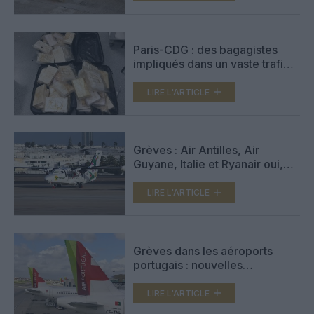
Paris-CDG : des bagagistes
impliqués dans un vaste trafic
de cocaïne entre le Brésil et la
France
LIRE L'ARTICLE
Grèves : Air Antilles, Air
Guyane, Italie et Ryanair oui,
Air Tahiti Nui non
LIRE L'ARTICLE
Grèves dans les aéroports
portugais : nouvelles
perturbations en vue
LIRE L'ARTICLE