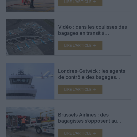
concessions de sept ans et un
LIRE L'ARTICLE
socle social renforcé
Vidéo : dans les coulisses des
bagages en transit à
Amsterdam-Schiphol
LIRE L'ARTICLE
Londres-Gatwick : les agents
de contrôle des bagages
seront en grève fin août
LIRE L'ARTICLE
Brussels Airlines : des
bagagistes s’opposent au
traitement des bagages et du
fret des vols vers Israël
LIRE L'ARTICLE