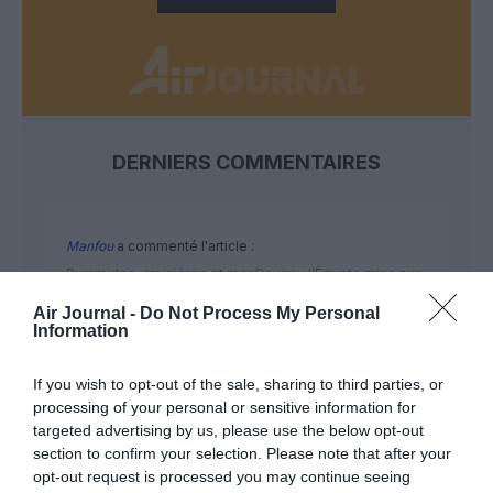
DERNIERS COMMENTAIRES
Manfou
a commenté l'article :
Pyramides, croisières et mer Rouge : l’Égypte mise sur
une saison record malgré le contexte géopolitique
Air Journal -
Do Not Process My Personal
Information
TFFRYYZ
a commenté l'article :
If you wish to opt-out of the sale, sharing to third parties, or
Pointe‑à‑Pitre – Panama City : Air France ouvre un pont
processing of your personal or sensitive information for
targeted advertising by us, please use the below opt-out
aérien vers l’Amérique latine
section to confirm your selection. Please note that after your
opt-out request is processed you may continue seeing