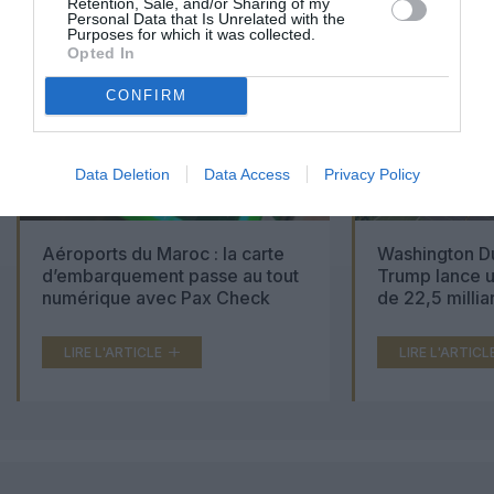
Retention, Sale, and/or Sharing of my
Personal Data that Is Unrelated with the
Purposes for which it was collected.
Opted In
CONFIRM
Data Deletion
Data Access
Privacy Policy
Aéroports du Maroc : la carte
Washington Du
d’embarquement passe au tout
Trump lance u
numérique avec Pax Check
de 22,5 millia
LIRE L'ARTICLE
LIRE L'ARTICL