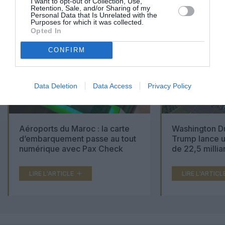
I want to opt-out of Collection, Use,
Retention, Sale, and/or Sharing of my
CONSULTÉS DU MOIS
Personal Data that Is Unrelated with the
Purposes for which it was collected.
Opted In
CONFIRM
Data Deletion
Data Access
Privacy Policy
Aéroports du Maroc : la carte
Washington Du
d’embarquement passe au tout
Trump lance u
numérique avec Pax Check
de 22,5 millia
LIRE L'ARTICLE
LIRE L'ARTICL