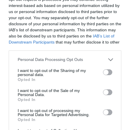
interest-based ads based on personal information utilized by
us or personal information disclosed to third parties prior to
your opt-out. You may separately opt-out of the further
disclosure of your personal information by third parties on the
ABONNEMENT
IAB’s list of downstream participants. This information may
also be disclosed by us to third parties on the
IAB’s List of
Downstream Participants
that may further disclose it to other
third parties.
PUBLICITÉ
PSEUDONYME
COMMENTAIRE
Personal Data Processing Opt Outs
MASQUÉE
RÉSERVÉ
INSTANTANÉ
I want to opt-out of the Sharing of my
personal data.
Opted In
EN SAVOIR PLUS
I want to opt-out of the Sale of my
Personal Data.
Opted In
I want to opt-out of processing my
Personal Data for Targeted Advertising.
Opted In
01
/
05
ARTICLES LES PLUS