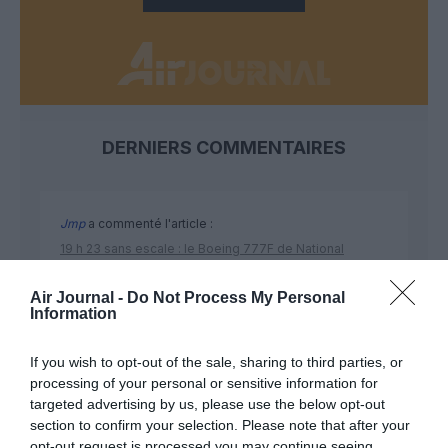
DERNIERS COMMENTAIRES
Jmp
a commenté l'article :
19 h 23 sans escale : le Boeing 777F de National
Airlines relie l’Écosse à l’Australie
Air Journal -
Do Not Process My Personal
Information
Le Monégasque du sud de la France
a commenté l'article
If you wish to opt-out of the sale, sharing to third parties, or
:
processing of your personal or sensitive information for
Aéroports du Maroc : la carte d’embarquement passe
targeted advertising by us, please use the below opt-out
au tout numérique avec Pax Check
section to confirm your selection. Please note that after your
opt-out request is processed you may continue seeing