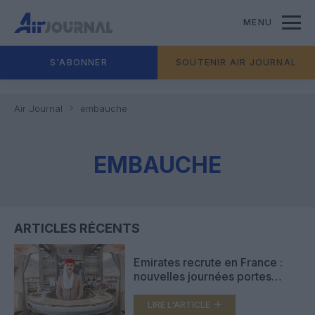
MENU
S'ABONNER
SOUTENIR AIR JOURNAL
Air Journal
embauche
EMBAUCHE
ARTICLES RÉCENTS
Emirates recrute en France :
nouvelles journées portes
ouvertes pour hôtesses et
stewards en février
LIRE L'ARTICLE