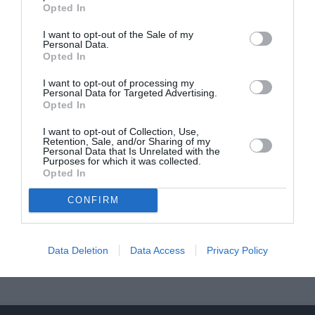
Opted In
I want to opt-out of the Sale of my
Personal Data.
Opted In
DERNIERS COMMENTAIRES
I want to opt-out of processing my
Personal Data for Targeted Advertising.
Opted In
Vincent
a commenté l'article :
I want to opt-out of Collection, Use,
Flynas ouvre une ligne directe entre Médine et
Retention, Sale, and/or Sharing of my
Personal Data that Is Unrelated with the
Bruxelles
Purposes for which it was collected.
Opted In
CONFIRM
Ibrahim
a commenté l'article :
Fiabilité du COMAC C919 : des anomalies signalées
dans un document attribué à China Southern Airlines
Data Deletion
Data Access
Privacy Policy