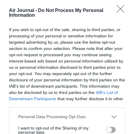
Emploi : Qatar Airways recrute
Air Journal -
Do Not Process My Personal
des hôtesses et stewards à
Information
Paris le 21 janvier
LIRE L'ARTICLE
If you wish to opt-out of the sale, sharing to third parties, or
processing of your personal or sensitive information for
targeted advertising by us, please use the below opt-out
section to confirm your selection. Please note that after your
opt-out request is processed you may continue seeing
FAIRE UN DON
interest-based ads based on personal information utilized by
us or personal information disclosed to third parties prior to
your opt-out. You may separately opt-out of the further
Appel aux lecteurs !
disclosure of your personal information by third parties on the
Soutenez Air Journal participez
à son
IAB’s list of downstream participants. This information may
développement !
also be disclosed by us to third parties on the
IAB’s List of
Downstream Participants
that may further disclose it to other
third parties.
NOUS SOUTENIR
Personal Data Processing Opt Outs
I want to opt-out of the Sharing of my
personal data.