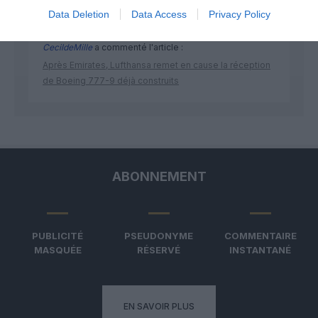
Data Deletion
Data Access
Privacy Policy
CecildeMille
a commenté l'article :
Après Emirates, Lufthansa remet en cause la réception
de Boeing 777-9 déjà construits
ABONNEMENT
PUBLICITÉ
PSEUDONYME
COMMENTAIRE
MASQUÉE
RÉSERVÉ
INSTANTANÉ
EN SAVOIR PLUS