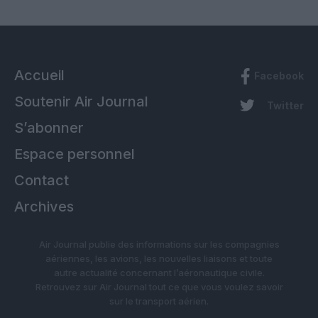
Accueil
Facebook
Soutenir Air Journal
Twitter
S’abonner
Espace personnel
Contact
Archives
Air Journal publie des informations sur les compagnies
aériennes, les avions, les nouvelles liaisons et toute
autre actualité concernant l’aéronautique civile.
Retrouvez sur Air Journal tout ce que vous voulez savoir
sur le transport aérien.