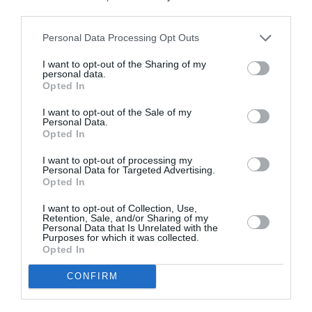
third parties.
Appel aux lecteurs !
Soutenez Air Journal participez
à son
Personal Data Processing Opt Outs
développement !
I want to opt-out of the Sharing of my
personal data.
Opted In
NOUS SOUTENIR
I want to opt-out of the Sale of my
Personal Data.
Opted In
I want to opt-out of processing my
Personal Data for Targeted Advertising.
Opted In
I want to opt-out of Collection, Use,
Retention, Sale, and/or Sharing of my
DERNIERS COMMENTAIRES
Personal Data that Is Unrelated with the
Purposes for which it was collected.
Opted In
strider_on
a commenté l'article :
CONFIRM
Fiabilité du COMAC C919 : des anomalies signalées
dans un document attribué à China Southern Airlines