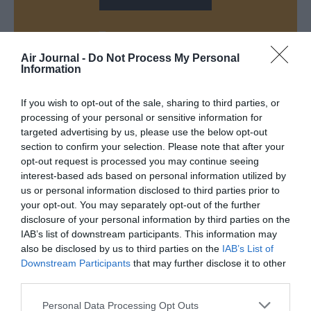
Air Journal -
Do Not Process My Personal
Information
DERNIERS COMMENTAIRES
If you wish to opt-out of the sale, sharing to third parties, or
processing of your personal or sensitive information for
targeted advertising by us, please use the below opt-out
section to confirm your selection. Please note that after your
BLU83120
a commenté l'article :
opt-out request is processed you may continue seeing
Incivilités à Bangkok : 22 passagers chinois refusés à
interest-based ads based on personal information utilized by
bord après une course-poursuite, l’incident devient
us or personal information disclosed to third parties prior to
your opt-out. You may separately opt-out of the further
diplomatique
disclosure of your personal information by third parties on the
IAB’s list of downstream participants. This information may
also be disclosed by us to third parties on the
IAB’s List of
BLU83120
a commenté l'article :
Downstream Participants
that may further disclose it to other
Incivilités à Bangkok : 22 passagers chinois refusés à
third parties.
bord après une course-poursuite, l’incident devient
diplomatique
Personal Data Processing Opt Outs