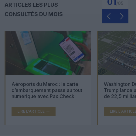
01
/
05
ARTICLES LES PLUS
CONSULTÉS DU MOIS
Aéroports du Maroc : la carte
Washington Du
d’embarquement passe au tout
Trump lance u
numérique avec Pax Check
de 22,5 millia
LIRE L'ARTICLE
LIRE L'ARTICL