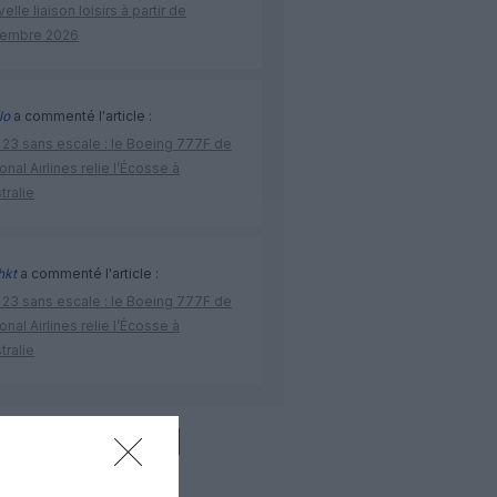
elle liaison loisirs à partir de
embre 2026
lo
a commenté l'article :
 23 sans escale : le Boeing 777F de
onal Airlines relie l’Écosse à
stralie
hkt
a commenté l'article :
 23 sans escale : le Boeing 777F de
onal Airlines relie l’Écosse à
stralie
e
Jeux Paralympiques
ns