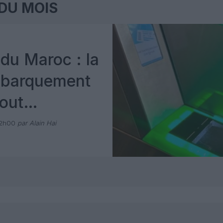
DU MOIS
du Maroc : la
mbarquement
out
 avec Pax
12h00
par Alain Hai