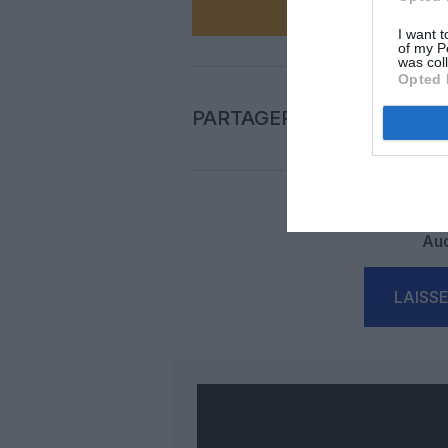
I want t
of my P
was col
Opted 
PARTAGER L'ARTICLE
Auc
LAISS