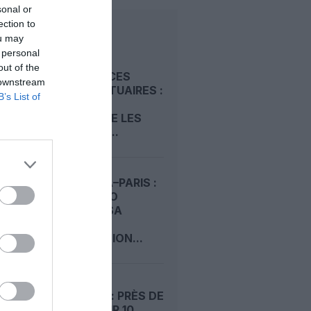
sonal or
ection to
LIRE AUSSI
ou may
 personal
out of the
REDEVANCES
 downstream
AÉROPORTUAIRES :
B’s List of
LE SCARA
CONTESTE LES
HAUSSES...
KINSHASA–PARIS :
AIR CONGO
PRÉPARE SA
DEUXIÈME
DESTINATION...
ÉTÉ 2026 : PRÈS DE
4 VOLS SUR 10