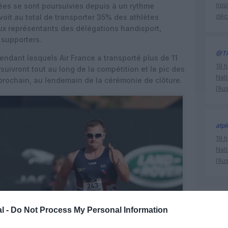
nouv
ivées se sont poursuivies depuis à un rythme
déc
oit au total de transporter 35% des athlètes
x représentants des délégations handisport,
 supporters.
@Ti
dant lesquels Air France a transporté plus de 11
19 h
suivront tout au long de la compétition et le pic des
Nati
prochain, au lendemain de la cérémonie de clôture.
l’Au
atpl
19 h
Nati
l’Au
air franc
l -
Do Not Process My Personal Information
ultramari