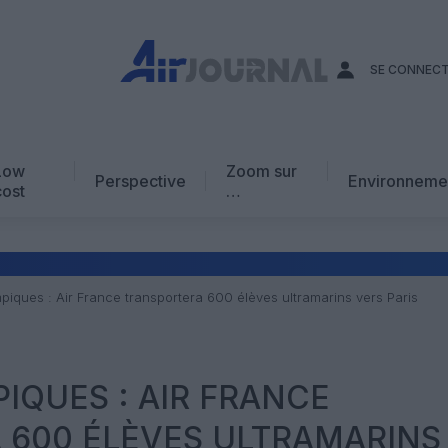
SE CONNEC
Low
Zoom sur
Perspective
Environneme
cost
…
Edito
En chiffres
Avis d’expert
piques : Air France transportera 600 élèves ultramarins vers Paris
AJ Académie
Vidéo
IQUES : AIR FRANCE
 600 ÉLÈVES ULTRAMARINS