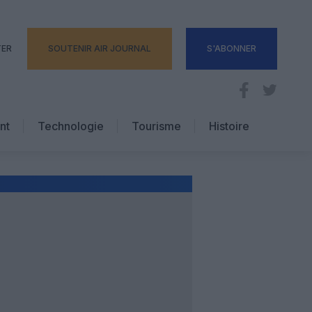
TER
SOUTENIR AIR JOURNAL
S'ABONNER
nt
Technologie
Tourisme
Histoire
Pratique
Hôtellerie
Voyages d’affaires