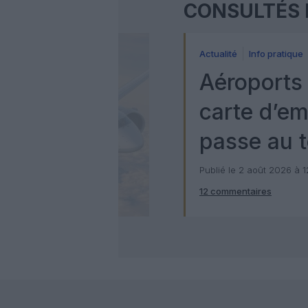
CONSULTÉS 
Actualité
Info pratique
Aéroports 
carte d’e
passe au t
numérique
Publié le 2 août 2026 à 
12 commentaires
Check