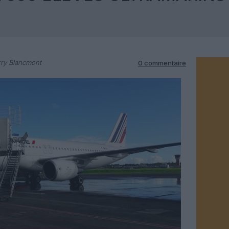
rry Blancmont
0 commentaire