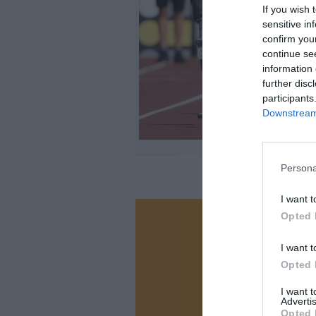
If you wish 
sensitive in
confirm you
continue se
information 
further disc
participants
Downstream 
Persona
I want t
Opted 
Vous ave
Soutenez
I want t
Opted 
I want 
N
Advertis
Opted 