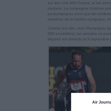
sur des vols d’Air France, et les arr
soutenu. La compagnie tricolore prév
paralympiques ainsi que de nombreu
membres de la famille olympique, et
Comme lors des Jeux Olympiques (pen
000 accrédités), les arrivées se pour
départs est attendu le 9 septembre 
Air Journa