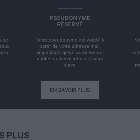
PSEUDONYME
RÉSERVÉ
'une
Votre pseudonyme est validé à
Vo
deaux
partir de votre adresse mail,
eure
empêchant qu'un autre lecteur
com
.
publie un commentaire à votre
place.
mo
EN SAVOIR PLUS
S PLUS