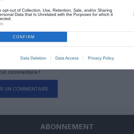
o opt-out of Collection, Use, Retention, Sale, and/or Sharing
ersonal Data that Is Unrelated with the Purposes for which it
lected.
In
CONFIRM
Facebook
Twitter
Pinterest
LinkedIn
Email
Print
Data Deletion
Data Access
Privacy Policy
un commentaire !
ER UN COMMENTAIRE
ABONNEMENT