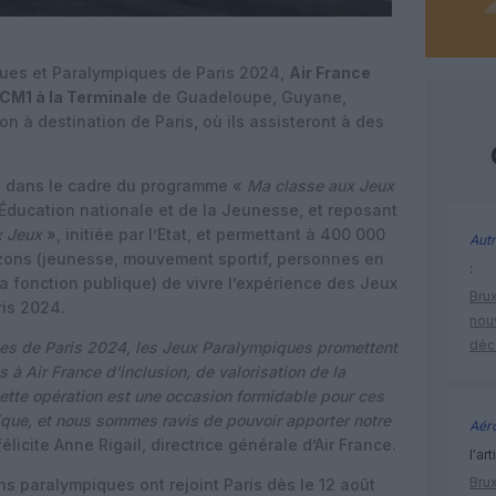
ques et Paralympiques de Paris 2024,
Air France
CM1 à la Terminale
de Guadeloupe, Guyane,
on à destination de Paris, où ils assisteront à des
it dans le cadre du programme «
Ma classe aux Jeux
l’Éducation nationale et de la Jeunesse, et reposant
x Jeux
», initiée par l’Etat, et permettant à 400 000
Autr
izons (jeunesse, mouvement sportif, personnes en
:
a fonction publique) de vivre l’expérience des Jeux
Brux
is 2024.
nouv
déc
es de Paris 2024, les Jeux Paralympiques promettent
 à Air France d’inclusion, de valorisation de la
ette opération est une occasion formidable pour ces
ique, et nous sommes ravis de pouvoir apporter notre
Aéro
félicite Anne Rigail, directrice générale d’Air France.
l'art
Brux
ns paralympiques ont rejoint Paris dès le 12 août