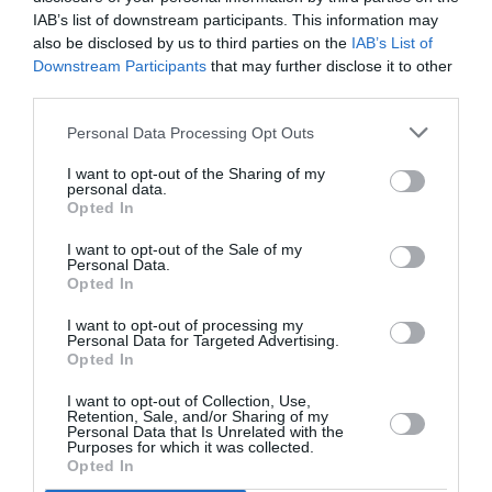
PUBLICITÉ
PSEUDONYME
COMMENTAIRE
IAB’s list of downstream participants. This information may
MASQUÉE
RÉSERVÉ
INSTANTANÉ
also be disclosed by us to third parties on the
IAB’s List of
Downstream Participants
that may further disclose it to other
third parties.
EN SAVOIR PLUS
Personal Data Processing Opt Outs
I want to opt-out of the Sharing of my
personal data.
Opted In
I want to opt-out of the Sale of my
Personal Data.
01
Opted In
/
05
ARTICLES LES PLUS
I want to opt-out of processing my
CONSULTÉS DU MOIS
Personal Data for Targeted Advertising.
Opted In
I want to opt-out of Collection, Use,
Retention, Sale, and/or Sharing of my
Personal Data that Is Unrelated with the
Purposes for which it was collected.
Opted In