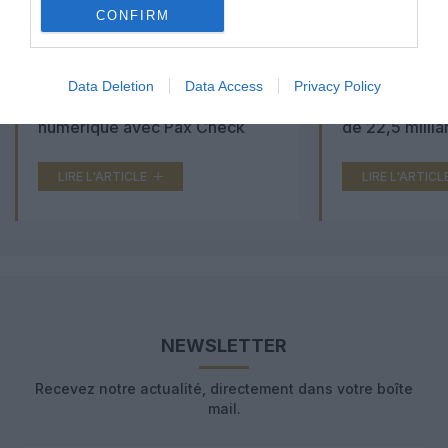
CONFIRM
Aéroports du Maroc : la carte
Washington Du
Data Deletion
Data Access
Privacy Policy
d’embarquement passe au tout
Trump lance u
numérique avec Pax Check
de 22,5 millia
LIRE L'ARTICLE
LIRE L'ARTICL
NEWSLETTER
Recevez notre actualité, directement dans votre boîte
mail.