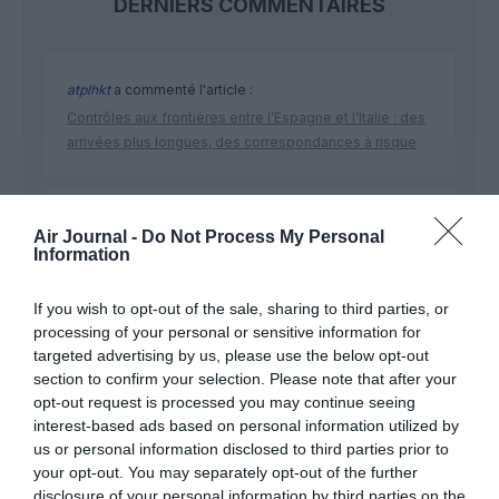
DERNIERS COMMENTAIRES
atplhkt
a commenté l'article :
Contrôles aux frontières entre l’Espagne et l’Italie : des
arrivées plus longues, des correspondances à risque
Manfou
a commenté l'article :
Air Journal -
Do Not Process My Personal
Pyramides, croisières et mer Rouge : l’Égypte mise sur
Information
une saison record malgré le contexte géopolitique
If you wish to opt-out of the sale, sharing to third parties, or
processing of your personal or sensitive information for
targeted advertising by us, please use the below opt-out
section to confirm your selection. Please note that after your
opt-out request is processed you may continue seeing
ABONNEMENT
interest-based ads based on personal information utilized by
us or personal information disclosed to third parties prior to
your opt-out. You may separately opt-out of the further
disclosure of your personal information by third parties on the