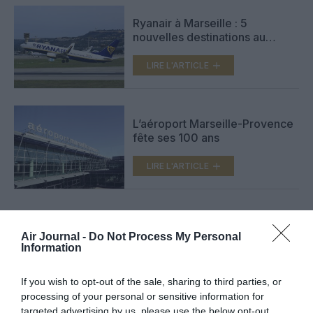
Ryanair à Marseille : 5
nouvelles destinations au
programme d’hiver
LIRE L'ARTICLE
L’aéroport Marseille-Provence
fête ses 100 ans
LIRE L'ARTICLE
Air Journal -
Do Not Process My Personal
Information
FAIRE UN DON
If you wish to opt-out of the sale, sharing to third parties, or
Appel aux lecteurs !
processing of your personal or sensitive information for
Soutenez Air Journal participez
à son
targeted advertising by us, please use the below opt-out