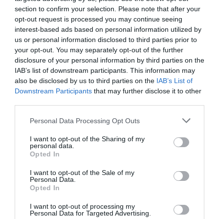
développement !
section to confirm your selection. Please note that after your
opt-out request is processed you may continue seeing
interest-based ads based on personal information utilized by
us or personal information disclosed to third parties prior to
NOUS SOUTENIR
your opt-out. You may separately opt-out of the further
disclosure of your personal information by third parties on the
IAB’s list of downstream participants. This information may
also be disclosed by us to third parties on the
IAB’s List of
Downstream Participants
that may further disclose it to other
third parties.
Personal Data Processing Opt Outs
DERNIERS COMMENTAIRES
I want to opt-out of the Sharing of my
personal data.
Opted In
Mathématiques
a commenté l'article :
I want to opt-out of the Sale of my
19 h 23 sans escale : le Boeing 777F de National
Personal Data.
Airlines relie l’Écosse à l’Australie
Opted In
I want to opt-out of processing my
Personal Data for Targeted Advertising.