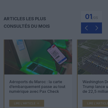
01
/
05
ARTICLES LES PLUS
CONSULTÉS DU MOIS
Aéroports du Maroc : la carte
Washington Du
d’embarquement passe au tout
Trump lance u
numérique avec Pax Check
de 22,5 millia
LIRE L'ARTICLE
LIRE L'ARTICL