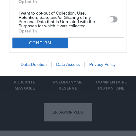
Badissi novembri
a commenté l'article :
Opted In
Nice–Corse : ces vols électriques qui se profilent à
I want to opt-out of Collection, Use,
l’horizon 2030
Retention, Sale, and/or Sharing of my
Personal Data that Is Unrelated with the
Purposes for which it was collected.
Opted In
CONFIRM
ABONNEMENT
Data Deletion
Data Access
Privacy Policy
PUBLICITÉ
PSEUDONYME
COMMENTAIRE
MASQUÉE
RÉSERVÉ
INSTANTANÉ
EN SAVOIR PLUS