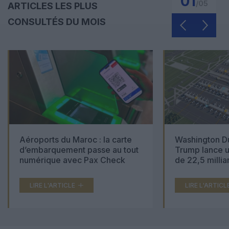
01
/
05
ARTICLES LES PLUS
CONSULTÉS DU MOIS
Aéroports du Maroc : la carte
Washington Du
d’embarquement passe au tout
Trump lance u
numérique avec Pax Check
de 22,5 millia
LIRE L'ARTICLE
LIRE L'ARTICL