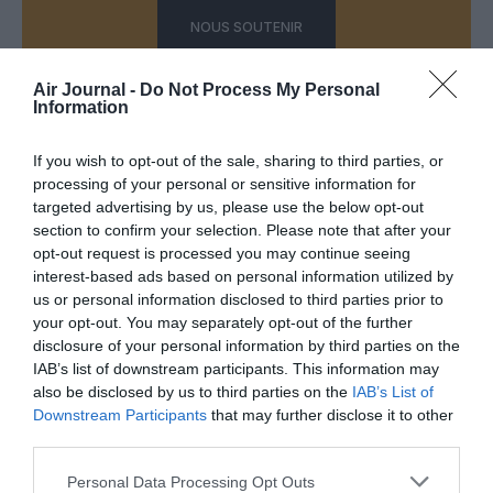
NOUS SOUTENIR
Air Journal -
Do Not Process My Personal
Information
If you wish to opt-out of the sale, sharing to third parties, or
processing of your personal or sensitive information for
DERNIERS COMMENTAIRES
targeted advertising by us, please use the below opt-out
section to confirm your selection. Please note that after your
opt-out request is processed you may continue seeing
interest-based ads based on personal information utilized by
Mathématiques
a commenté l'article :
us or personal information disclosed to third parties prior to
19 h 23 sans escale : le Boeing 777F de National
your opt-out. You may separately opt-out of the further
Airlines relie l’Écosse à l’Australie
disclosure of your personal information by third parties on the
IAB’s list of downstream participants. This information may
also be disclosed by us to third parties on the
IAB’s List of
Downstream Participants
that may further disclose it to other
Badissi novembri
a commenté l'article :
third parties.
Nice–Corse : ces vols électriques qui se profilent à
l’horizon 2030
Personal Data Processing Opt Outs