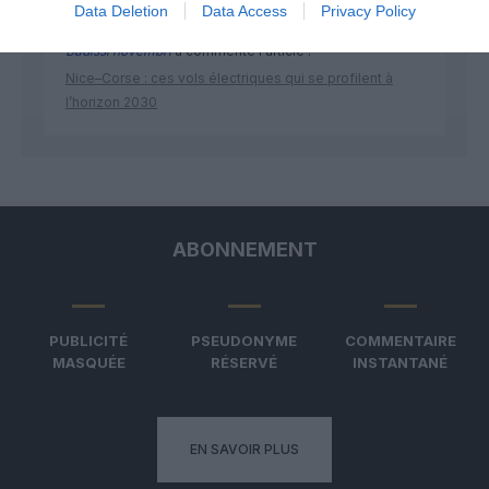
Data Deletion
Data Access
Privacy Policy
Badissi novembri
a commenté l'article :
Nice–Corse : ces vols électriques qui se profilent à
l’horizon 2030
ABONNEMENT
PUBLICITÉ
PSEUDONYME
COMMENTAIRE
MASQUÉE
RÉSERVÉ
INSTANTANÉ
EN SAVOIR PLUS