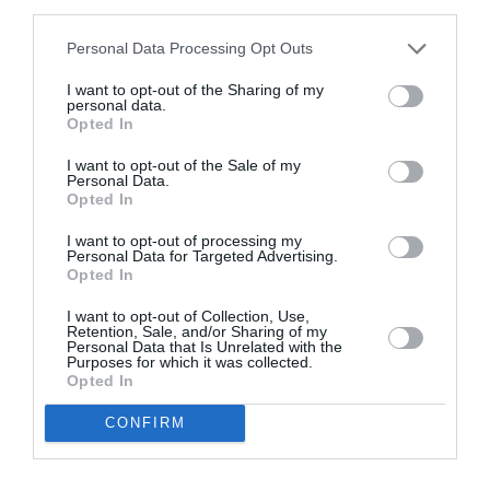
third parties.
Appel aux lecteurs !
Soutenez Air Journal participez
à son
Personal Data Processing Opt Outs
développement !
I want to opt-out of the Sharing of my
personal data.
Opted In
NOUS SOUTENIR
I want to opt-out of the Sale of my
Personal Data.
Opted In
I want to opt-out of processing my
Personal Data for Targeted Advertising.
Opted In
I want to opt-out of Collection, Use,
DERNIERS COMMENTAIRES
Retention, Sale, and/or Sharing of my
Personal Data that Is Unrelated with the
Purposes for which it was collected.
Opted In
Mathématiques
a commenté l'article :
CONFIRM
19 h 23 sans escale : le Boeing 777F de National
Airlines relie l’Écosse à l’Australie