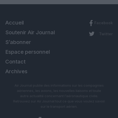
Accueil
Facebook
Soutenir Air Journal
Twitter
S’abonner
Espace personnel
Contact
Archives
Air Journal publie des informations sur les compagnies
aériennes, les avions, les nouvelles liaisons et toute
autre actualité concernant l’aéronautique civile.
Retrouvez sur Air Journal tout ce que vous voulez savoir
sur le transport aérien.