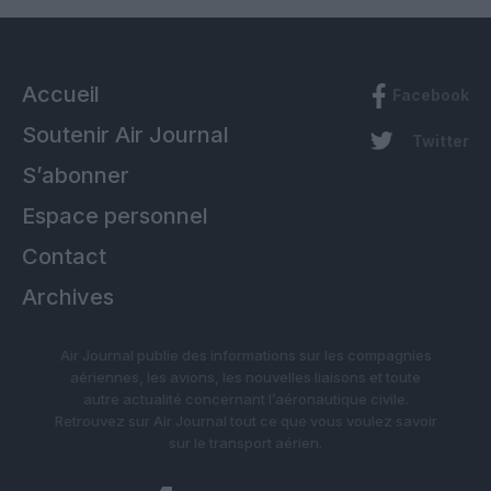
Accueil
Facebook
Soutenir Air Journal
Twitter
S’abonner
Espace personnel
Contact
Archives
Air Journal publie des informations sur les compagnies
aériennes, les avions, les nouvelles liaisons et toute
autre actualité concernant l’aéronautique civile.
Retrouvez sur Air Journal tout ce que vous voulez savoir
sur le transport aérien.