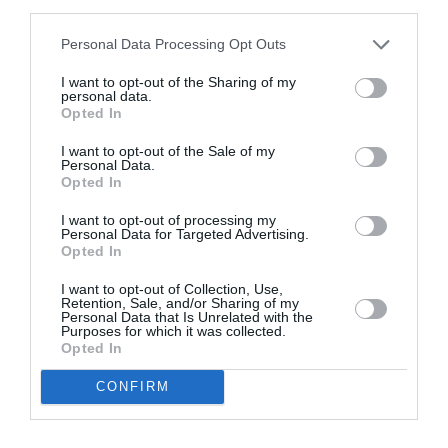
third parties.
Appel aux lecteurs !
Soutenez Air Journal participez
à son
Personal Data Processing Opt Outs
développement !
I want to opt-out of the Sharing of my
personal data.
Opted In
NOUS SOUTENIR
I want to opt-out of the Sale of my
Personal Data.
Opted In
I want to opt-out of processing my
Personal Data for Targeted Advertising.
Opted In
I want to opt-out of Collection, Use,
DERNIERS COMMENTAIRES
Retention, Sale, and/or Sharing of my
Personal Data that Is Unrelated with the
Purposes for which it was collected.
Opted In
Manfou
a commenté l'article :
CONFIRM
Pyramides, croisières et mer Rouge : l’Égypte mise sur
une saison record malgré le contexte géopolitique