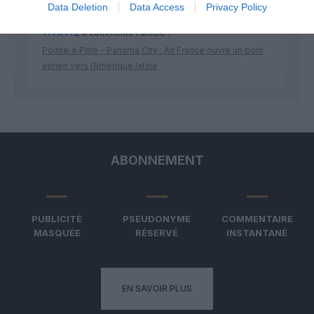
Data Deletion
Data Access
Privacy Policy
TFFRYYZ
a commenté l'article :
Pointe‑à‑Pitre – Panama City : Air France ouvre un pont
aérien vers l’Amérique latine
ABONNEMENT
PUBLICITÉ
PSEUDONYME
COMMENTAIRE
MASQUÉE
RÉSERVÉ
INSTANTANÉ
EN SAVOIR PLUS