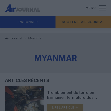
MENU
S'ABONNER
SOUTENIR AIR JOURNAL
Air Journal
Myanmar
MYANMAR
ARTICLES RÉCENTS
Tremblement de terre en
Birmanie : fermeture des
aéroports de Naypyitaw et
Mandalay
LIRE L'ARTICLE