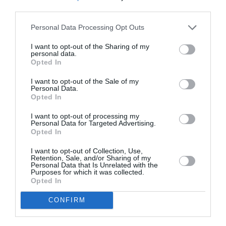
third parties.
Appel aux lecteurs !
Soutenez Air Journal participez
à son
Personal Data Processing Opt Outs
développement !
I want to opt-out of the Sharing of my
personal data.
Opted In
NOUS SOUTENIR
I want to opt-out of the Sale of my
Personal Data.
Opted In
I want to opt-out of processing my
Personal Data for Targeted Advertising.
Opted In
I want to opt-out of Collection, Use,
Retention, Sale, and/or Sharing of my
DERNIERS COMMENTAIRES
Personal Data that Is Unrelated with the
Purposes for which it was collected.
Opted In
CG59
a commenté l'article :
CONFIRM
Un enfant refuse sa ceinture : un vol Porter Airlines
annulé au Canada