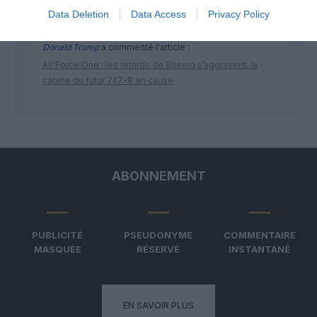
Data Deletion
Data Access
Privacy Policy
Donald Trump
a commenté l'article :
Air Force One : les retards de Boeing s’aggravent, la
cabine du futur 747-8 en cause
ABONNEMENT
PUBLICITÉ
PSEUDONYME
COMMENTAIRE
MASQUÉE
RÉSERVÉ
INSTANTANÉ
EN SAVOIR PLUS