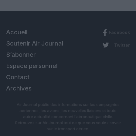
Accueil
Facebook
Soutenir Air Journal
Twitter
S’abonner
Espace personnel
Contact
Archives
Air Journal publie des informations sur les compagnies
aériennes, les avions, les nouvelles liaisons et toute
autre actualité concernant l’aéronautique civile.
Retrouvez sur Air Journal tout ce que vous voulez savoir
sur le transport aérien.