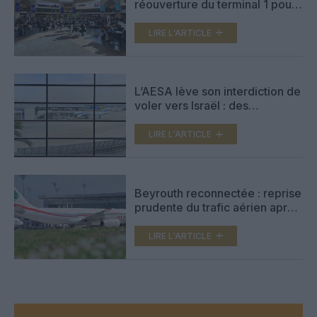
réouverture du terminal 1 pour
le domestique et les low cost,
terminal 3 pour l’international
LIRE L'ARTICLE
L’AESA lève son interdiction de
voler vers Israël : des
compagnies européennes
annoncent leur retour à Tel
LIRE L'ARTICLE
Aviv
Beyrouth reconnectée : reprise
prudente du trafic aérien après
la trêve entre Israël et le
Hezbollah
LIRE L'ARTICLE