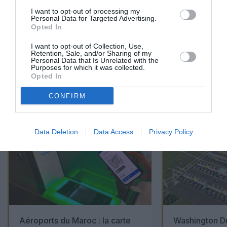
EN SAVOIR PLUS
I want to opt-out of processing my
Personal Data for Targeted Advertising.
Opted In
I want to opt-out of Collection, Use,
Retention, Sale, and/or Sharing of my
Personal Data that Is Unrelated with the
Purposes for which it was collected.
Opted In
01
/
05
ARTICLES LES PLUS
CONFIRM
CONSULTÉS DU MOIS
Data Deletion
Data Access
Privacy Policy
Aéroports du Maroc : la carte
Washington Du