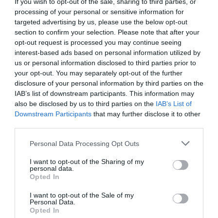
If you wish to opt-out of the sale, sharing to third parties, or
Contrôles aux frontières entre l’Espagne et l’Italie : des
processing of your personal or sensitive information for
arrivées plus longues, des correspondances à risque
targeted advertising by us, please use the below opt-out
section to confirm your selection. Please note that after your
opt-out request is processed you may continue seeing
Manfou
a commenté l'article :
interest-based ads based on personal information utilized by
Pyramides, croisières et mer Rouge : l’Égypte mise sur
us or personal information disclosed to third parties prior to
une saison record malgré le contexte géopolitique
your opt-out. You may separately opt-out of the further
disclosure of your personal information by third parties on the
IAB’s list of downstream participants. This information may
also be disclosed by us to third parties on the
IAB’s List of
Downstream Participants
that may further disclose it to other
third parties.
ABONNEMENT
Personal Data Processing Opt Outs
I want to opt-out of the Sharing of my
personal data.
Opted In
PUBLICITÉ
PSEUDONYME
COMMENTAIRE
MASQUÉE
RÉSERVÉ
INSTANTANÉ
I want to opt-out of the Sale of my
Personal Data.
Opted In