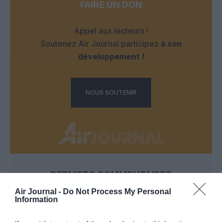
FAIRE UN DON
Appel aux lecteurs !
Soutenez Air Journal participez
à son
développement !
NOUS SOUTENIR
DERNIERS COMMENTAIRES
Air Journal -
Do Not Process My Personal
Information
atplhkt
a commenté l'article :