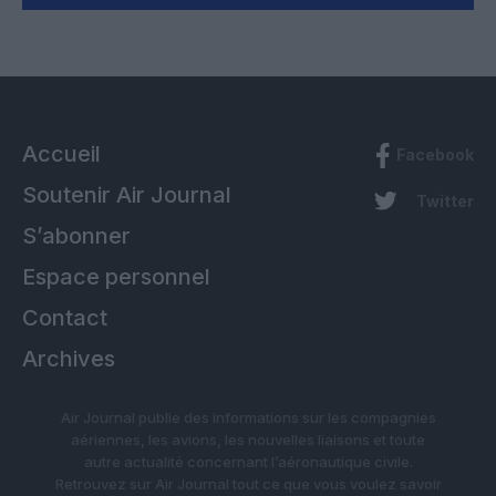
Accueil
Facebook
Soutenir Air Journal
Twitter
S’abonner
Espace personnel
Contact
Archives
Air Journal publie des informations sur les compagnies
aériennes, les avions, les nouvelles liaisons et toute
autre actualité concernant l’aéronautique civile.
Retrouvez sur Air Journal tout ce que vous voulez savoir