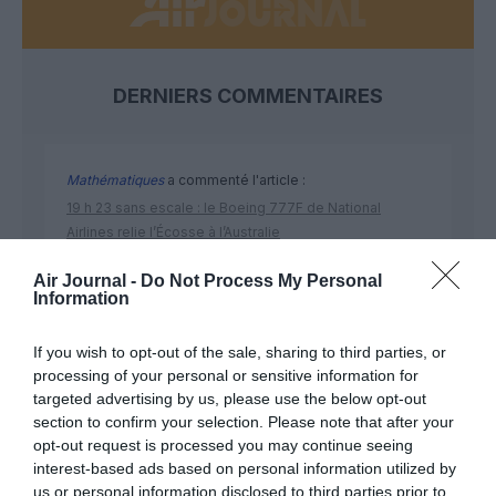
DERNIERS COMMENTAIRES
Mathématiques
a commenté l'article :
19 h 23 sans escale : le Boeing 777F de National
Airlines relie l’Écosse à l’Australie
Air Journal -
Do Not Process My Personal
Information
Badissi novembri
a commenté l'article :
Nice–Corse : ces vols électriques qui se profilent à
If you wish to opt-out of the sale, sharing to third parties, or
l’horizon 2030
processing of your personal or sensitive information for
targeted advertising by us, please use the below opt-out
section to confirm your selection. Please note that after your
opt-out request is processed you may continue seeing
interest-based ads based on personal information utilized by
us or personal information disclosed to third parties prior to