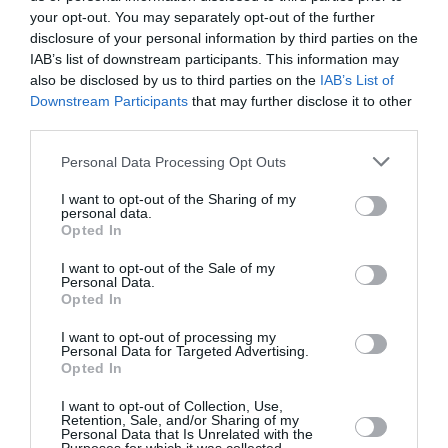
ABONNEMENT
your opt-out. You may separately opt-out of the further
disclosure of your personal information by third parties on the
IAB’s list of downstream participants. This information may
also be disclosed by us to third parties on the
IAB’s List of
PUBLICITÉ
PSEUDONYME
COMMENTAIRE
Downstream Participants
that may further disclose it to other
MASQUÉE
RÉSERVÉ
INSTANTANÉ
third parties.
Personal Data Processing Opt Outs
I want to opt-out of the Sharing of my
EN SAVOIR PLUS
personal data.
Opted In
I want to opt-out of the Sale of my
Personal Data.
Opted In
I want to opt-out of processing my
01
/
05
Personal Data for Targeted Advertising.
ARTICLES LES PLUS
Opted In
CONSULTÉS DU MOIS
I want to opt-out of Collection, Use,
Retention, Sale, and/or Sharing of my
Personal Data that Is Unrelated with the