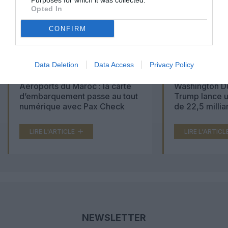
Purposes for which it was collected.
Opted In
CONFIRM
Data Deletion
Data Access
Privacy Policy
Aéroports du Maroc : la carte
Washington Du
d’embarquement passe au tout
Trump lance u
numérique avec Pax Check
de 22,5 millia
LIRE L'ARTICLE
LIRE L'ARTICL
NEWSLETTER