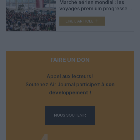
Marché aérien mondial : les
voyages premium progressent,
l’Asie-Pacifique domine, les
États-Unis restent leader
LIRE L'ARTICLE
FAIRE UN DON
Appel aux lecteurs !
Soutenez Air Journal participez
à son
développement !
NOUS SOUTENIR