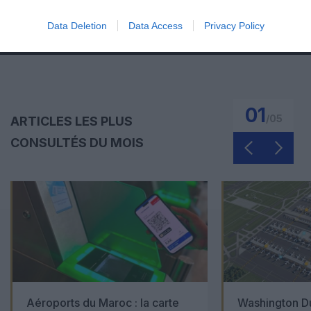
EN SAVOIR PLUS
Data Deletion
Data Access
Privacy Policy
01
/
05
ARTICLES LES PLUS
CONSULTÉS DU MOIS
Aéroports du Maroc : la carte
Washington Du