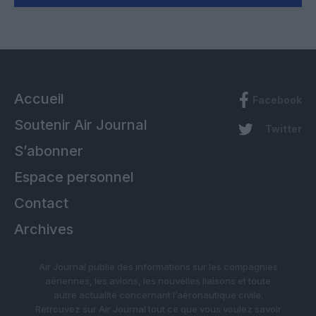
Accueil
Facebook
Soutenir Air Journal
Twitter
S’abonner
Espace personnel
Contact
Archives
Air Journal publie des informations sur les compagnies
aériennes, les avions, les nouvelles liaisons et toute
autre actualité concernant l’aéronautique civile.
Retrouvez sur Air Journal tout ce que vous voulez savoir