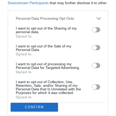
Airbus A320neo et A350 : un défaut latent de bouton
Downstream Participants
that may further disclose it to other
incendie peut provoquer l’arrêt d’un moteur
third parties.
Personal Data Processing Opt Outs
Thaïlande
a commenté l'article :
I want to opt-out of the Sharing of my
personal data.
Il s’est masturbé sur une passagère endormie : trois ans
Opted In
de prison et interdiction de séjour en Thaïlande
I want to opt-out of the Sale of my
Personal Data.
Opted In
I want to opt-out of processing my
Personal Data for Targeted Advertising.
Opted In
ABONNEMENT
I want to opt-out of Collection, Use,
Retention, Sale, and/or Sharing of my
Personal Data that Is Unrelated with the
Purposes for which it was collected.
PUBLICITÉ
PSEUDONYME
COMMENTAIRE
Opted In
MASQUÉE
RÉSERVÉ
INSTANTANÉ
CONFIRM