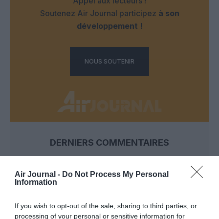
Appel aux lecteurs !
Soutenez Air Journal participez
à son
développement !
NOUS SOUTENIR
DERNIERS COMMENTAIRES
Air Journal -
Do Not Process My Personal
Djm
a commenté l'article :
Information
Après Emirates, Lufthansa remet en cause la réception
de Boeing 777-9 déjà construits
If you wish to opt-out of the sale, sharing to third parties, or
processing of your personal or sensitive information for