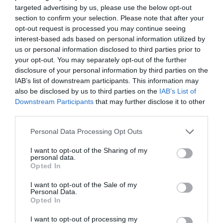
targeted advertising by us, please use the below opt-out
section to confirm your selection. Please note that after your
Copa
a commenté l'article :
opt-out request is processed you may continue seeing
Pointe‑à‑Pitre – Panama City : Air France ouvre un pont
interest-based ads based on personal information utilized by
aérien vers l’Amérique latine
us or personal information disclosed to third parties prior to
your opt-out. You may separately opt-out of the further
disclosure of your personal information by third parties on the
IAB’s list of downstream participants. This information may
also be disclosed by us to third parties on the
IAB’s List of
Downstream Participants
that may further disclose it to other
ABONNEMENT
third parties.
Personal Data Processing Opt Outs
I want to opt-out of the Sharing of my
PUBLICITÉ
PSEUDONYME
COMMENTAIRE
personal data.
MASQUÉE
RÉSERVÉ
INSTANTANÉ
Opted In
I want to opt-out of the Sale of my
Personal Data.
Opted In
EN SAVOIR PLUS
I want to opt-out of processing my