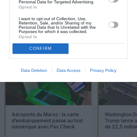
Personal Data for Targeted Advertising.
Opted In
I want to opt-out of Collection, Use,
Retention, Sale, and/or Sharing of my
Personal Data that Is Unrelated with the
01
Purposes for which it was collected.
/
05
ARTICLES LES PLUS
Opted In
CONSULTÉS DU MOIS
CONFIRM
Data Deletion
Data Access
Privacy Policy
Aéroports du Maroc : la carte
Washington Du
d’embarquement passe au tout
Trump lance u
numérique avec Pax Check
de 22,5 millia