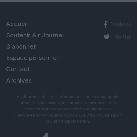
Accueil
Facebook
Soutenir Air Journal
Twitter
S’abonner
Espace personnel
Contact
Archives
Air Journal publie des informations sur les compagnies
aériennes, les avions, les nouvelles liaisons et toute
autre actualité concernant l’aéronautique civile.
Retrouvez sur Air Journal tout ce que vous voulez savoir
sur le transport aérien.