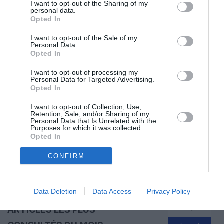
I want to opt-out of the Sharing of my
personal data.
Opted In
I want to opt-out of the Sale of my
ABONNEMENT
Personal Data.
Opted In
I want to opt-out of processing my
Personal Data for Targeted Advertising.
PUBLICITÉ
PSEUDONYME
COMMENTAIRE
Opted In
MASQUÉE
RÉSERVÉ
INSTANTANÉ
I want to opt-out of Collection, Use,
Retention, Sale, and/or Sharing of my
Personal Data that Is Unrelated with the
Purposes for which it was collected.
EN SAVOIR PLUS
Opted In
CONFIRM
Data Deletion
Data Access
Privacy Policy
01
/
05
ARTICLES LES PLUS