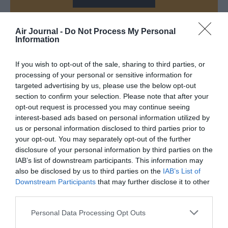
Air Journal -
Do Not Process My Personal
Information
If you wish to opt-out of the sale, sharing to third parties, or
processing of your personal or sensitive information for
DERNIERS COMMENTAIRES
targeted advertising by us, please use the below opt-out
section to confirm your selection. Please note that after your
opt-out request is processed you may continue seeing
Dave
a commenté l'article :
interest-based ads based on personal information utilized by
Flynas ouvre une ligne directe entre Médine et
us or personal information disclosed to third parties prior to
your opt-out. You may separately opt-out of the further
Bruxelles
disclosure of your personal information by third parties on the
IAB’s list of downstream participants. This information may
also be disclosed by us to third parties on the
IAB’s List of
Ah Bon ?
a commenté l'article :
Downstream Participants
that may further disclose it to other
SWISS : la rentabilité relance le débat sur son
third parties.
autonomie au sein de Lufthansa Group
Personal Data Processing Opt Outs