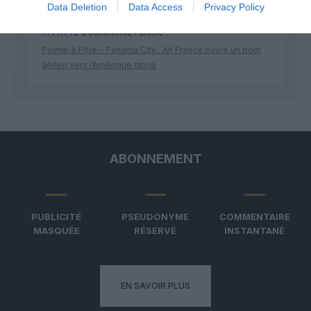
Data Deletion
Data Access
Privacy Policy
TFFRYYZ
a commenté l'article :
Pointe‑à‑Pitre – Panama City : Air France ouvre un pont
aérien vers l’Amérique latine
ABONNEMENT
PUBLICITÉ
PSEUDONYME
COMMENTAIRE
MASQUÉE
RÉSERVÉ
INSTANTANÉ
EN SAVOIR PLUS