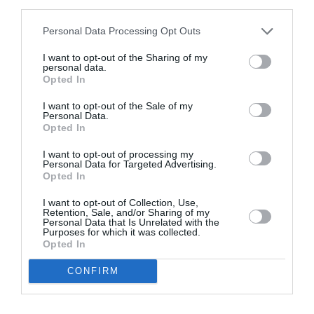
third parties.
Appel aux lecteurs !
Soutenez Air Journal participez
à son
Personal Data Processing Opt Outs
développement !
I want to opt-out of the Sharing of my
personal data.
Opted In
NOUS SOUTENIR
I want to opt-out of the Sale of my
Personal Data.
Opted In
I want to opt-out of processing my
Personal Data for Targeted Advertising.
Opted In
I want to opt-out of Collection, Use,
DERNIERS COMMENTAIRES
Retention, Sale, and/or Sharing of my
Personal Data that Is Unrelated with the
Purposes for which it was collected.
Opted In
Manfou
a commenté l'article :
CONFIRM
Pyramides, croisières et mer Rouge : l’Égypte mise sur
une saison record malgré le contexte géopolitique