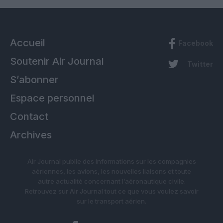
Accueil
Facebook
Soutenir Air Journal
Twitter
S’abonner
Espace personnel
Contact
Archives
Air Journal publie des informations sur les compagnies
aériennes, les avions, les nouvelles liaisons et toute
autre actualité concernant l’aéronautique civile.
Retrouvez sur Air Journal tout ce que vous voulez savoir
sur le transport aérien.