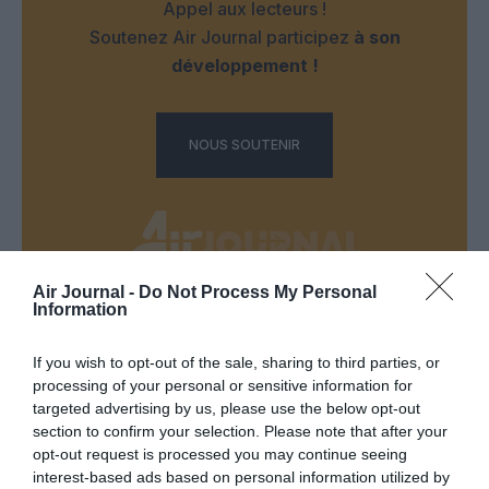
Appel aux lecteurs !
Soutenez Air Journal participez
à son
développement !
NOUS SOUTENIR
Air Journal -
Do Not Process My Personal
Information
DERNIERS COMMENTAIRES
If you wish to opt-out of the sale, sharing to third parties, or
processing of your personal or sensitive information for
targeted advertising by us, please use the below opt-out
Bizness
a commenté l'article :
section to confirm your selection. Please note that after your
Pointe‑à‑Pitre – Panama City : Air France ouvre un pont
opt-out request is processed you may continue seeing
aérien vers l’Amérique latine
interest-based ads based on personal information utilized by