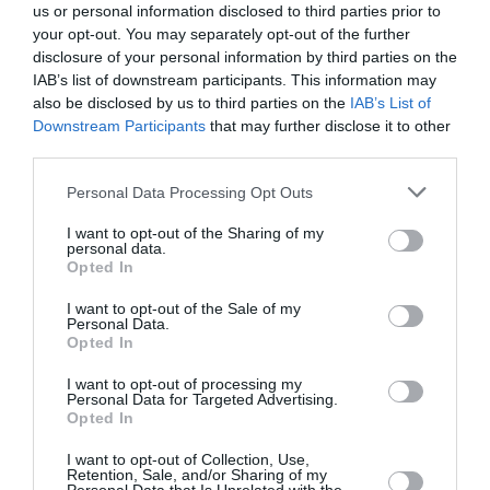
us or personal information disclosed to third parties prior to
your opt-out. You may separately opt-out of the further
CHECK LAST
a commenté l'article :
disclosure of your personal information by third parties on the
Airbus doit accélérer avec 90 avions par mois
IAB’s list of downstream participants. This information may
nécessaires pour atteindre son objectif
also be disclosed by us to third parties on the
IAB’s List of
Downstream Participants
that may further disclose it to other
third parties.
Personal Data Processing Opt Outs
amerique du nord
etats-unis
JetBlue Airways
Low cost
I want to opt-out of the Sharing of my
personal data.
Opted In
LIRE AUSSI
I want to opt-out of the Sale of my
Personal Data.
Opted In
I want to opt-out of processing my
L’AÉROPORT DE
Personal Data for Targeted Advertising.
LONDRES‑GATWICK
Opted In
OBTIENT LE FEU VERT
I want to opt-out of Collection, Use,
DÉFINITIF...
Retention, Sale, and/or Sharing of my