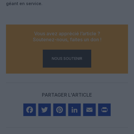
géant en service.
Vous avez apprécié l’article ?
Soutenez-nous, faites un don !
NOUS SOUTENIR
PARTAGER L'ARTICLE
Facebook
Twitter
Pinterest
LinkedIn
Email
Print