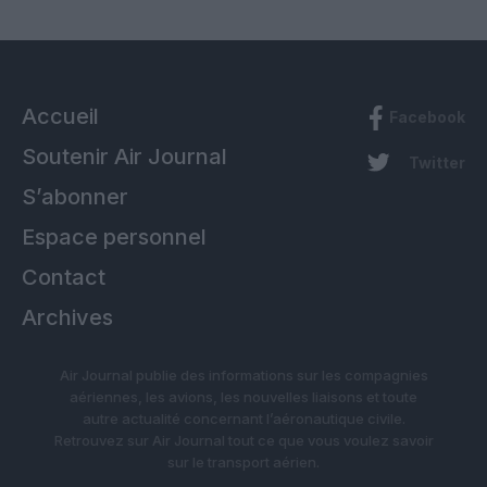
Accueil
Facebook
Soutenir Air Journal
Twitter
S’abonner
Espace personnel
Contact
Archives
Air Journal publie des informations sur les compagnies
aériennes, les avions, les nouvelles liaisons et toute
autre actualité concernant l’aéronautique civile.
Retrouvez sur Air Journal tout ce que vous voulez savoir
sur le transport aérien.