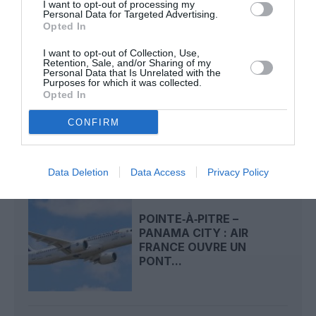
I want to opt-out of processing my
Personal Data for Targeted Advertising.
LIRE AUSSI
Opted In
I want to opt-out of Collection, Use,
Retention, Sale, and/or Sharing of my
Personal Data that Is Unrelated with the
Purposes for which it was collected.
APRÈS EMIRATES,
Opted In
LUFTHANSA REMET EN
CAUSE LA RÉCEPTION
CONFIRM
DE...
Data Deletion
Data Access
Privacy Policy
POINTE‑À‑PITRE –
PANAMA CITY : AIR
FRANCE OUVRE UN
PONT...