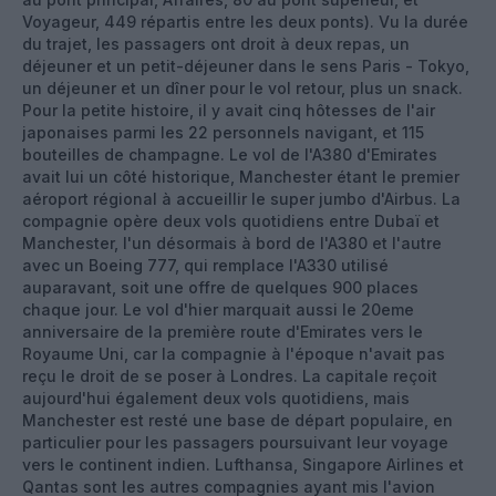
Voyageur, 449 répartis entre les deux ponts). Vu la durée
du trajet, les passagers ont droit à deux repas, un
déjeuner et un petit-déjeuner dans le sens Paris - Tokyo,
un déjeuner et un dîner pour le vol retour, plus un snack.
Pour la petite histoire, il y avait cinq hôtesses de l'air
japonaises parmi les 22 personnels navigant, et 115
bouteilles de champagne. Le vol de l'A380 d'Emirates
avait lui un côté historique, Manchester étant le premier
aéroport régional à accueillir le super jumbo d'Airbus. La
compagnie opère deux vols quotidiens entre Dubaï et
Manchester, l'un désormais à bord de l'A380 et l'autre
avec un Boeing 777, qui remplace l'A330 utilisé
auparavant, soit une offre de quelques 900 places
chaque jour. Le vol d'hier marquait aussi le 20eme
anniversaire de la première route d'Emirates vers le
Royaume Uni, car la compagnie à l'époque n'avait pas
reçu le droit de se poser à Londres. La capitale reçoit
aujourd'hui également deux vols quotidiens, mais
Manchester est resté une base de départ populaire, en
particulier pour les passagers poursuivant leur voyage
vers le continent indien. Lufthansa, Singapore Airlines et
Qantas sont les autres compagnies ayant mis l'avion