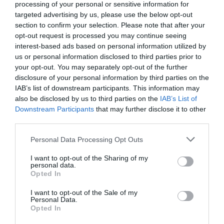
processing of your personal or sensitive information for
targeted advertising by us, please use the below opt-out
section to confirm your selection. Please note that after your
opt-out request is processed you may continue seeing
DERNIERS COMMENTAIRES
interest-based ads based on personal information utilized by
us or personal information disclosed to third parties prior to
your opt-out. You may separately opt-out of the further
disclosure of your personal information by third parties on the
Nico
a commenté l'article :
IAB’s list of downstream participants. This information may
A380 de Lufthansa : les « vrais » sièges hublot en
also be disclosed by us to third parties on the
IAB’s List of
classe Affaires deviennent payants
Downstream Participants
that may further disclose it to other
third parties.
Personal Data Processing Opt Outs
Serge13
a commenté l'article :
Pointe‑à‑Pitre – Panama City : Air France ouvre un pont
I want to opt-out of the Sharing of my
personal data.
aérien vers l’Amérique latine
Opted In
I want to opt-out of the Sale of my
Personal Data.
air france
emirates
Opted In