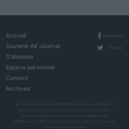
Accueil
Facebook
Soutenir Air Journal
Twitter
S’abonner
Espace personnel
Contact
Archives
Air Journal publie des informations sur les compagnies
aériennes, les avions, les nouvelles liaisons et toute
autre actualité concernant l’aéronautique civile.
Retrouvez sur Air Journal tout ce que vous voulez savoir
sur le transport aérien.