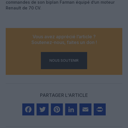
commandes de son biplan Farman équipé d’un moteur
Renault de 70 CV.
Vous avez apprécié l’article ?
Soutenez-nous, faites un don !
NOUS SOUTENIR
PARTAGER L'ARTICLE
Facebook
Twitter
Pinterest
LinkedIn
Email
Print