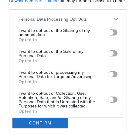
Downstream Participants
that may further disclose it to other
third parties.
LIRE AUSSI
Personal Data Processing Opt Outs
I want to opt-out of the Sharing of my
personal data.
Opted In
LE 8 AOÛT 1908 DANS LE
CIEL : UNE
I want to opt-out of the Sale of my
DÉMONSTRATION
Personal Data.
PUBLIQUE...
Opted In
I want to opt-out of processing my
Personal Data for Targeted Advertising.
Opted In
I want to opt-out of Collection, Use,
Retention, Sale, and/or Sharing of my
LE 7 AOÛT 1909 DANS LE
Personal Data that Is Unrelated with the
CIEL : ROGER SOMMER
Purposes for which it was collected.
FAIT ENCORE
Opted In
L’ACTUALITÉ
CONFIRM