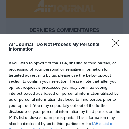
DERNIERS COMMENTAIRES
Air Journal -
Do Not Process My Personal
Information
atplhkt
a commenté l'article :
Contrôles aux frontières entre l’Espagne et l’Italie : des
If you wish to opt-out of the sale, sharing to third parties, or
arrivées plus longues, des correspondances à risque
processing of your personal or sensitive information for
targeted advertising by us, please use the below opt-out
section to confirm your selection. Please note that after your
Manfou
a commenté l'article :
opt-out request is processed you may continue seeing
interest-based ads based on personal information utilized by
Pyramides, croisières et mer Rouge : l’Égypte mise sur
us or personal information disclosed to third parties prior to
une saison record malgré le contexte géopolitique
your opt-out. You may separately opt-out of the further
disclosure of your personal information by third parties on the
IAB’s list of downstream participants. This information may
also be disclosed by us to third parties on the
IAB’s List of
avion
histoire de l'aviation