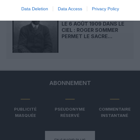
Data Deletion
Data Access
Privacy Policy
LE 6 AOÛT 1909 DANS LE
CIEL : ROGER SOMMER
PERMET LE SACRE...
ABONNEMENT
PUBLICITÉ
PSEUDONYME
COMMENTAIRE
MASQUÉE
RÉSERVÉ
INSTANTANÉ