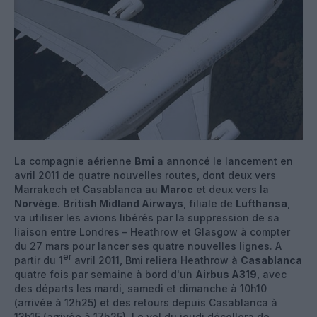
La compagnie aérienne
Bmi
a annoncé le lancement en
avril 2011 de quatre nouvelles routes, dont deux vers
Marrakech et Casablanca au
Maroc
et deux vers la
Norvège
.
British Midland Airways
, filiale de
Lufthansa
,
va utiliser les avions libérés par la suppression de sa
liaison entre Londres – Heathrow et Glasgow à compter
du 27 mars pour lancer ses quatre nouvelles lignes. A
er
partir du 1
avril 2011, Bmi reliera Heathrow à
Casablanca
quatre fois par semaine à bord d'un
Airbus A319
, avec
des départs les mardi, samedi et dimanche à 10h10
(arrivée à 12h25) et des retours depuis Casablanca à
13h15 (arrivée à 17h25). Le vol du jeudi décollera de