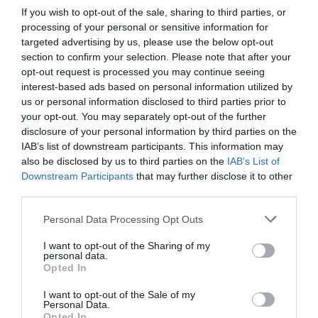
If you wish to opt-out of the sale, sharing to third parties, or
processing of your personal or sensitive information for
targeted advertising by us, please use the below opt-out
section to confirm your selection. Please note that after your
opt-out request is processed you may continue seeing
interest-based ads based on personal information utilized by
us or personal information disclosed to third parties prior to
DERNIERS COMMENTAIRES
your opt-out. You may separately opt-out of the further
disclosure of your personal information by third parties on the
IAB’s list of downstream participants. This information may
atplhkt
a commenté l'article :
also be disclosed by us to third parties on the
IAB’s List of
Downstream Participants
that may further disclose it to other
Contrôles aux frontières entre l’Espagne et l’Italie : des
third parties.
arrivées plus longues, des correspondances à risque
Personal Data Processing Opt Outs
Manfou
a commenté l'article :
I want to opt-out of the Sharing of my
personal data.
Pyramides, croisières et mer Rouge : l’Égypte mise sur
Opted In
une saison record malgré le contexte géopolitique
I want to opt-out of the Sale of my
Personal Data.
Opted In