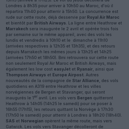
Londres à 8h35 pour arriver à 10h50 au Maroc, d'où il
repartira 11h40 pour atterrir à 15h50. La concurrence est
rude sur cette route, déjà desservie par
Royal Air Maroc
et bientôt par
British Airways
. La ligne entre Heathrow et
Marrakech
sera inaugurée le 2 avril et opérée trois fois
par semaine sur le même appareil, avec des vols les
lundis et vendredis à 10h10 et le dimanche à 11h10
(arrivées respectives à 12h35 et 13h35), et des retours
depuis Marrakech les mêmes jours à 13h25 et 14h25
(arrivées 17h50 et 18h50). Bmi retrouvera sur cette route
non seulement Royal Air Maroc et British Airways, mais
également les low cost
easyJet
et
Ryanair
, ainsi que
Thompson Airways
et
Europe Airpost
. Autres
nouveautés de la compagnie de
Star Alliance
, des vols
quotidiens en A319 entre Heathrow et les villes
norvégiennes de Bergen et Stavanger, qui seront
er
inaugurés le 1
avril. Les vols vers
Bergen
quitteront
Heathrow à 14h05 (14h25 le samedi) pour se poser à
16h55 (17h15), les retours quittant la Norvège à 17h30
(17h50 le samedi) pour atterrir à Londres à 18h20 (18h40).
SAS
et
Norwegian
opèrent la même route, mais vers
Gatwick. Les vols vers Stavanger décolleront de