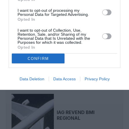
british midland
I want to opt-out of processing my
Personal Data for Targeted Advertising.
Opted In
LIRE AUSSI
I want to opt-out of Collection, Use,
Retention, Sale, and/or Sharing of my
Personal Data that Is Unrelated with the
Purposes for which it was collected.
Opted In
BRITISH AIRWAYS
CONFIRM
REMPLACE BMI SUR NEUF
ROUTES
Data Deletion
Data Access
Privacy Policy
IAG REVEND BMI
REGIONAL