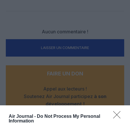
Facebook
Twitter
Pinterest
LinkedIn
Email
Print
Aucun commentaire !
LAISSER UN COMMENTAIRE
FAIRE UN DON
Appel aux lecteurs !
Soutenez Air Journal participez
à son
développement !
Air Journal -
Do Not Process My Personal
Information
NOUS SOUTENIR