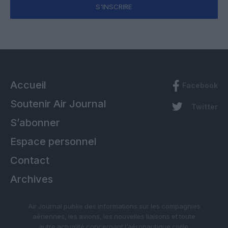
S'INSCRIRE
Accueil
Facebook
Soutenir Air Journal
Twitter
S’abonner
Espace personnel
Contact
Archives
Air Journal publie des informations sur les compagnies
aériennes, les avions, les nouvelles liaisons et toute
autre actualité concernant l’aéronautique civile.