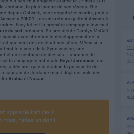
gnie à bas coût anglaise a lancé le 27 mars 2011
de Jordanie, la plus longue de son réseau. Elle
ine depuis Gatwick, avec départs les mardis, jeudis
à Amman à 20h00. Les vols retours quittent Amman à
ondres. EasyJet est la première compagnie low cost
ure du ciel
jordanien. Sa présidente Carolyn McCall
ie suivait avec attention le développement de la
Mat
lerait que vers des destinations sûres. Même si la
19 h
tteint le niveau de la Syrie voisine, une
mort et une centaine de blessés. L'annonce de
Nati
poussé la compagnie nationale
Royal Jordanian
, qui
l’Au
s, à déclarer qu'elle étudiait la possibilité de
 La capitale de Jordanie reçoit déjà des vols des
,
Air Arabia
et
Nasair
.
Bad
Nice
prof
z apprécié l’article ?
@Se
-nous, faites un don !
Brux
nouv