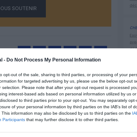
déc
OUS SOUTENIR
CHE
Eas
ave
déd
l -
Do Not Process My Personal Information
Facebook
Twitter
Pinterest
LinkedIn
Email
Print
easyjet
to opt-out of the sale, sharing to third parties, or processing of your per
formation for targeted advertising by us, please use the below opt-out s
r selection. Please note that after your opt-out request is processed y
MENTAIRE(S)
eing interest-based ads based on personal information utilized by us or
disclosed to third parties prior to your opt-out. You may separately opt-
losure of your personal information by third parties on the IAB’s list of
28 mars 2011 - 19 h 31 min
. This information may also be disclosed by us to third parties on the
IA
r une ligne vers la Jordanie ?
RÉPONDRE
Participants
that may further disclose it to other third parties.