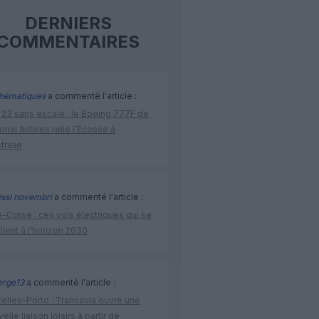
DERNIERS
COMMENTAIRES
hématiques
a commenté l'article :
 23 sans escale : le Boeing 777F de
onal Airlines relie l’Écosse à
stralie
issi novembri
a commenté l'article :
–Corse : ces vols électriques qui se
ilent à l’horizon 2030
rge13
a commenté l'article :
elles–Porto : Transavia ouvre une
elle liaison loisirs à partir de