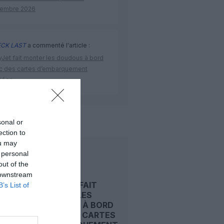
embre 2026
CK LAST
a commenté l'article :
yJet fait monter les doudous à bord
c des cartes d’embarquement
iées
sonal or
ection to
ou may
 personal
LIRE AUSSI
out of the
 downstream
EASYJET FAIT
B’s List of
MONTER LES
DOUDOUS À BORD
AVEC DES CARTES