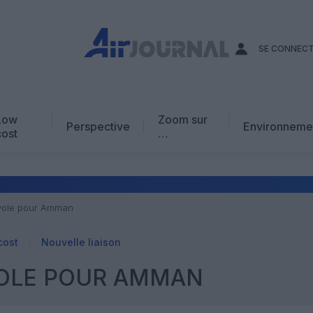
SE CONNEC
Low
Zoom sur
Perspective
Environneme
cost
…
Edito
En chiffres
Avis d’expert
nvole pour Amman
AJ Académie
cost
Nouvelle liaison
Vidéo
VOLE POUR AMMAN