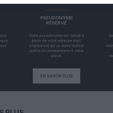
PSEUDONYME
RÉSERVÉ
'une
Votre pseudonyme est validé à
Vo
deaux
partir de votre adresse mail,
eure
empêchant qu'un autre lecteur
com
.
publie un commentaire à votre
place.
mo
EN SAVOIR PLUS
S PLUS