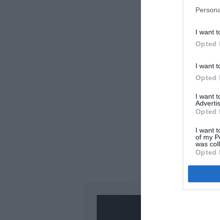
LAISS
Persona
I want t
Opted 
I want t
Opted 
I want 
Advertis
Opted 
I want t
of my P
was col
Opted 