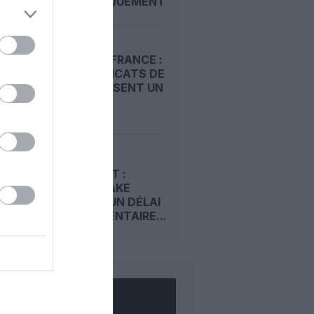
D’EMBARQUEMENT...
EASYJET FRANCE :
LES SYNDICATS DE
PNC DÉPOSENT UN
PRÉAVIS...
RACHAT
D’EASYJET :
CASTLELAKE
OBTIENT UN DÉLAI
SUPPLÉMENTAIRE...