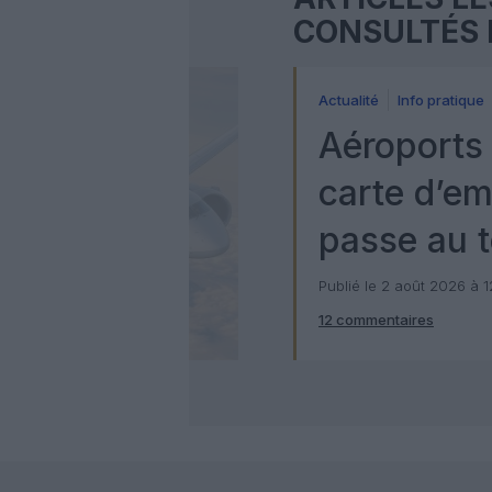
CONSULTÉS 
Actualité
Info pratique
Aéroports 
carte d’e
passe au t
numérique
Publié le 2 août 2026 à 
12 commentaires
Check