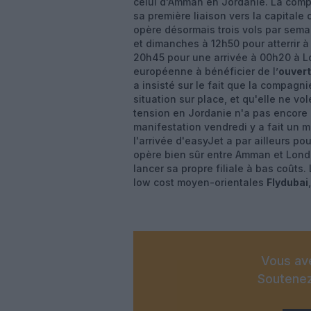
celui d'Amman en Jordanie. La compa
sa première liaison vers la capitale 
opère désormais trois vols par sema
et dimanches à 12h50 pour atterrir 
20h45 pour une arrivée à 00h20 à L
européenne à bénéficier de l’
ouvert
a insisté sur le fait que la compagn
situation sur place, et qu'elle ne vo
tension en Jordanie n'a pas encore a
manifestation vendredi y a fait un 
l'arrivée d'easyJet a par ailleurs 
opère bien sûr entre Amman et Londre
lancer sa propre filiale à bas coûts.
low cost moyen-orientales
Flydubai
Vous ave
Soutenez