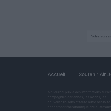
Accueil
Soutenir Air 
Air Journal publie des informations sur le
compagnies aériennes, les avions, les
nouvelles liaisons et toute autre actualité
concernant l’aéronautique civile. Retrou