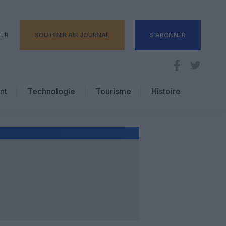
TER
SOUTENIR AIR JOURNAL
S'ABONNER
nt
Technologie
Tourisme
Histoire
Pratique
Hôtellerie
Voyages d’affaires