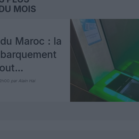
DU MOIS
du Maroc : la
mbarquement
out
 avec Pax
12h00
par Alain Hai