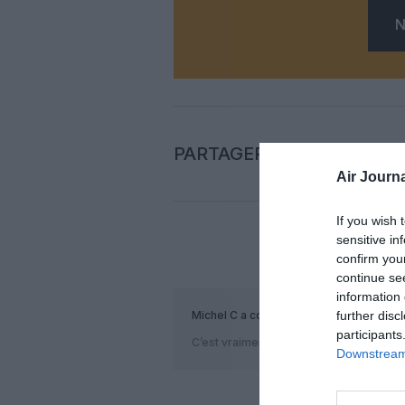
N
PARTAGER L'ARTICLE
Air Journa
If you wish 
sensitive in
confirm you
COM
continue se
information 
further disc
Michel C
a commenté :
participants
C’est vraiment le bon moment pour ouvri
Downstream 